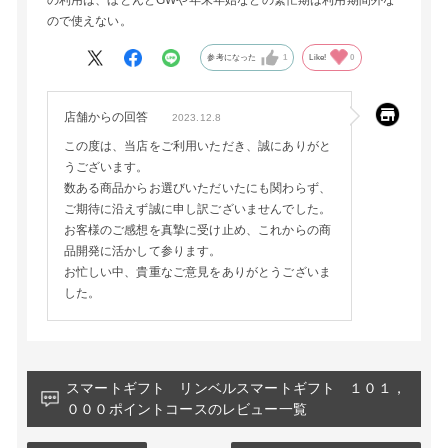
の利用は、ほとんどGWや年末年始などの繁忙期は利用期間外な
ので使えない。
参考になった
1
Like!
0
店舗からの回答
2023.12.8
この度は、当店をご利用いただき、誠にありがと
うございます。
数ある商品からお選びいただいたにも関わらず、
ご期待に沿えず誠に申し訳ございませんでした。
お客様のご感想を真摯に受け止め、これからの商
品開発に活かして参ります。
お忙しい中、貴重なご意見をありがとうございま
した。
スマートギフト リンベルスマートギフト １０１，
０００ポイントコースのレビュー一覧