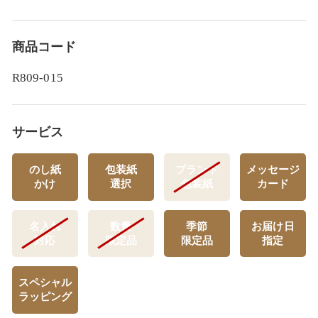
商品コード
R809-015
サービス
のし紙
包装紙
ブランド
メッセージ
かけ
選択
包装紙
カード
名入れ
数量
季節
お届け日
対応
限定品
限定品
指定
スペシャル
ラッピング