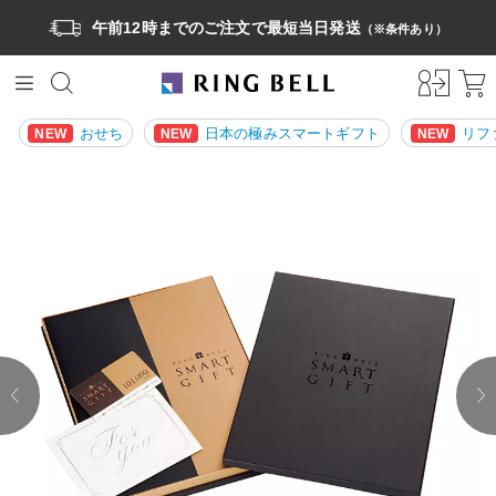
午前12時までのご注文で最短当日発送
（※条件あり）
おせち
日本の極みスマートギフト
リフ
NEW
NEW
NEW
prev