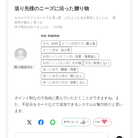
送り先様のニーズに沿った贈り物
カタログギフトサービスを選ぶ際、どのような点を重視しましたか。
:価
格帯が幅広く選べる
何で商品を知りましたか。
:その他
no name
年代:
50代
ギフト利用方法:
購入者
ギフト用途:
法人用
利用シーン(ギフト用):
法要・香典返し
利用シーン(法人用):
その他
性別:
回答しない
贈った相手:
職場・同僚
贈った相手の嗜好:
特になし
贈った相手の性別:
回答しない
ポイント制なので自由に選んでいただくことができますね。ま
た、不足分をカードなどで追加できるシステムが魅力的だと思い
ます。
参考になった
0
Like!
0