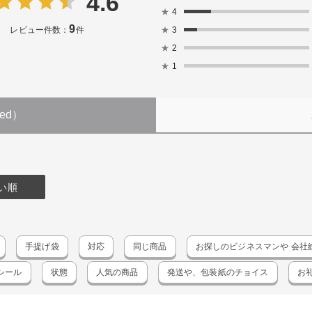
4.6
★
4
9
★
3
レビュー件数：
件
★
2
★
1
ned）
い順
手提げ袋
対応
同じ商品
お探しのビジネスマンや 会社
シール
状態
人気の商品
発送や、包装紙のチョイス
お