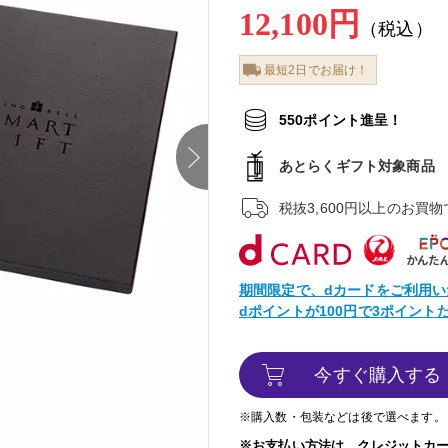
12,100円
（税込）
最短2日でお届け！
550ポイント進呈！
next
あとらくギフト対象商品
税抜3,600円以上のお買
期間限定で、dカードをご利用い
dポイントが100円で3ポイン
今すぐ購入する
※購入数・包装などは後で選べます。
※お支払い方法は、クレジットカ