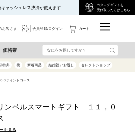
カタログギフトを
種キャッシュレス決済が使えます
受け取った方はこちら
のお客さま
会員登録/ログイン
カート
検
価格帯
額特典
桃
新着商品
結婚祝いお返し
セレクトショップ
００ポイントコース
リンベルスマートギフト １１，０
ス
ーを見る