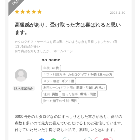
2023.1.30
高級感があり、受け取った方は喜ばれると思い
ます。
カタログギフトサービスを選ぶ際、どのような点を重視しましたか。
:喜
ばれる商品が多い
何で商品を知りましたか。
:ホームページ
no name
年代:
40代
ギフト利用方法:
カタログギフトを受け取った方
ギフト用途:
ギフト用
利用シーン(ギフト用):
新築・引越し内祝い
性別:
男性
贈った相手:
職場・同僚
贈った相手の性別:
男性
6000円分のカタログなのにずっしりとした重さがあり、商品の
点数も多いので先方に喜んでいただけるものと確信しています。
付けていただいた手提げ袋も上品で、素晴しいと思います。