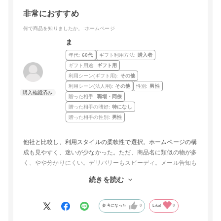
非常におすすめ
何で商品を知りましたか。
:ホームページ
ま
年代:
60代
ギフト利用方法:
購入者
ギフト用途:
ギフト用
利用シーン(ギフト用):
その他
利用シーン(法人用):
その他
性別:
男性
贈った相手:
職場・同僚
贈った相手の嗜好:
特になし
贈った相手の性別:
男性
他社と比較し、利用スタイルの柔軟性で選択。ホームページの構
成も見やすく、迷いが少なかった。ただ、商品名に類似の物が多
く、やや分かりにくい。デリバリーもスピーディ。メール告知も
分かりやすかったが、発送時点でメール告知があればなお良い。
続きを読む
領収書の出るタイミングが遅いのが残念。領収書ボタンを常時表
現し押下するといつ表示されるか表現したほうが安心FAQにも書
いてあるが、内容は説明不足。
参考になった
0
Like!
0