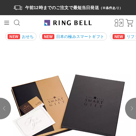
午前12時までのご注文で最短当日発送
（※条件あり）
おせち
日本の極みスマートギフト
リフ
NEW
NEW
NEW
prev