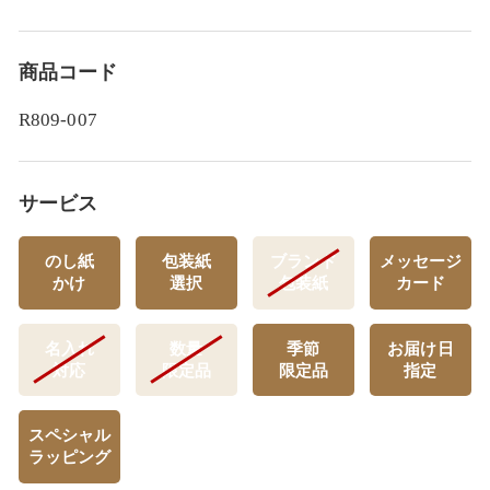
商品コード
R809-007
サービス
のし紙
包装紙
ブランド
メッセージ
かけ
選択
包装紙
カード
名入れ
数量
季節
お届け日
対応
限定品
限定品
指定
スペシャル
ラッピング