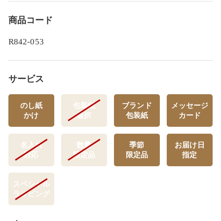
商品コード
R842-053
サービス
のし紙
包装紙
ブランド
メッセージ
かけ
選択
包装紙
カード
名入れ
数量
季節
お届け日
対応
限定品
限定品
指定
スペシャル
ラッピング