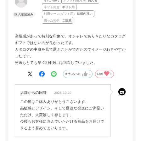
年代:
40代
ギフト利用方法:
購入者
ギフト用途:
ギフト用
利用シーン(ギフト用):
結婚内祝い
贈った相手:
ご親戚
高級感があって特別な印象で、オシャレでありきたりなカタログ
ギフトではないのが良かったです。
カタログの中身を見て選ぶことができたのでイメージわきやすか
ったです。
発送もとても早く2日後には到着していました。
参考になった
1
Like!
0
店舗からの回答
2025.10.29
この度はご購入ありがとうございます。
高級感とデザイン、そして迅速な発送にご満足い
ただけ、大変嬉しく存じます。
今後もお客様に喜んでいただける商品をお届けで
きるよう努めてまいります。