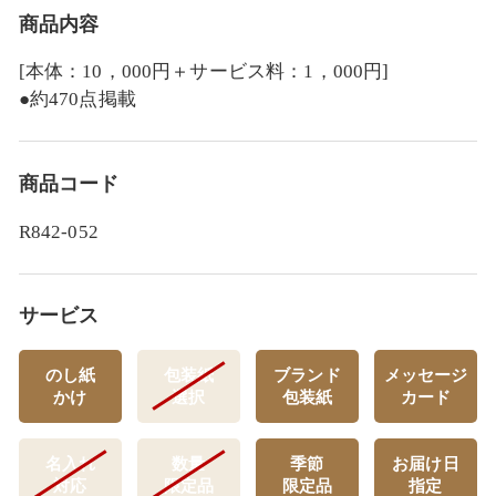
商品内容
[本体：10，000円＋サービス料：1，000円]
●約470点掲載
商品コード
R842-052
サービス
のし紙
包装紙
ブランド
メッセージ
かけ
選択
包装紙
カード
名入れ
数量
季節
お届け日
対応
限定品
限定品
指定