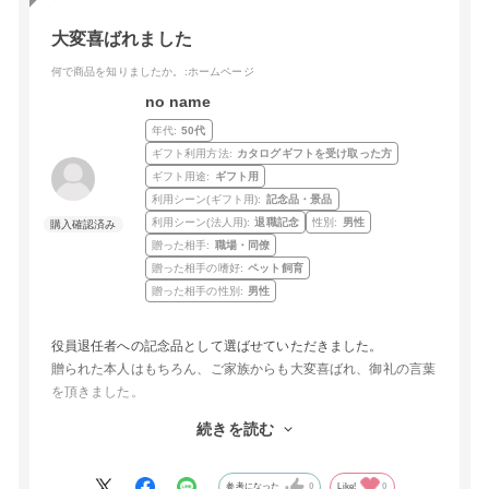
大変喜ばれました
何で商品を知りましたか。
:ホームページ
no name
年代:
50代
ギフト利用方法:
カタログギフトを受け取った方
ギフト用途:
ギフト用
利用シーン(ギフト用):
記念品・景品
利用シーン(法人用):
退職記念
性別:
男性
贈った相手:
職場・同僚
贈った相手の嗜好:
ペット飼育
贈った相手の性別:
男性
役員退任者への記念品として選ばせていただきました。
贈られた本人はもちろん、ご家族からも大変喜ばれ、御礼の言葉
を頂きました。
送る側の名前の文字数が多かったのですが、柔軟に対応下さり感
続きを読む
謝申し上げます。
インターネットで注文から発送までして頂けたので、ありがたい
です。
参考になった
0
Like!
0