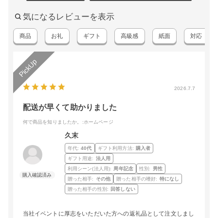
気になるレビューを表示
商品
お礼
ギフト
高級感
紙面
対応
2026.7.7
配送が早くて助かりました
何で商品を知りましたか。
:ホームページ
久末
年代:
40代
ギフト利用方法:
購入者
ギフト用途:
法人用
利用シーン(法人用):
周年記念
性別:
男性
贈った相手:
その他
贈った相手の嗜好:
特になし
贈った相手の性別:
回答しない
当社イベントに厚志をいただいた方への返礼品として注文しまし