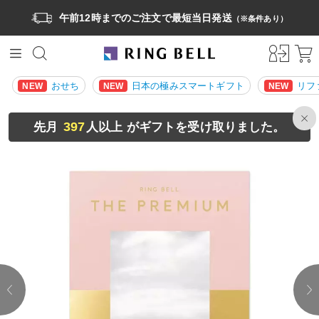
午前12時までのご注文で最短当日発送
（※条件あり）
おせち
日本の極みスマートギフト
リフ
NEW
NEW
NEW
397
先月
人以上 がギフトを受け取りました。
prev