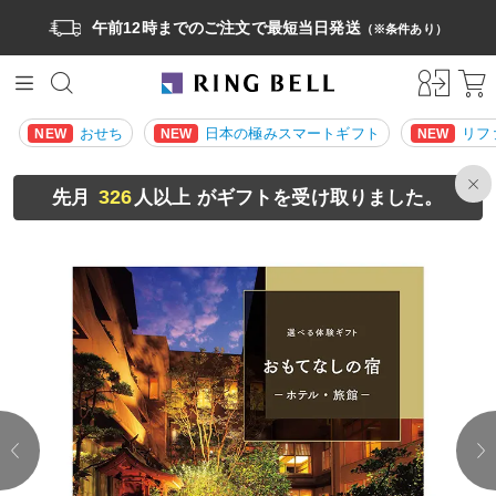
午前12時までのご注文で最短当日発送
（※条件あり）
おせち
日本の極みスマートギフト
リフ
NEW
NEW
NEW
326
先月
人以上 がギフトを受け取りました。
prev