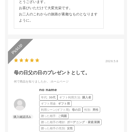
とうございます。
お喜びいただけて大変光栄です。
お二人のこれからの旅路が素敵なものとなります
ように。
2026.5.8
母の日父の日のプレゼントとして。
何で商品を知りましたか。
:ホームページ
no name
年代:
30代
ギフト利用方法:
購入者
ギフト用途:
ギフト用
利用シーン(ギフト用):
母の日
性別:
男性
贈った相手:
ご両親
贈った相手の嗜好:
ガーデニング・家庭菜園
贈った相手の性別:
女性