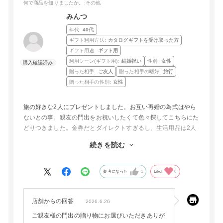
何で商品を知りましたか。
:その他
みんつ
年代:
40代
ギフト利用方法:
カタログギフトを受け取った方
ギフト用途:
ギフト用
利用シーン(ギフト用):
結婚祝い
性別:
女性
贈った相手:
ご友人
贈った相手の嗜好:
旅行
贈った相手の性別:
女性
旅の好きな2人にプレゼントしました。お互い再婚の為式はやら
ないとの事。親友の門出をお祝いしたくて色々探してこちらにた
どりつきました。金券だとダイレクトすぎるし、生活用品は2人
で生活長いのですでにこだわりのものを使っている状況で、この
続きを読む
プレゼントは正にベストなモノだったと思います。
選べる宿が多い点、選んだラッピングやメッセージもつけて配送
できる点もよかったです。親友がかなり喜んでくれて大満足で
参考になった
1
Like!
0
す。ありがとうございます！
店舗からの回答
2026.6.26
ご親友様の門出の贈り物にお選びいただきありが