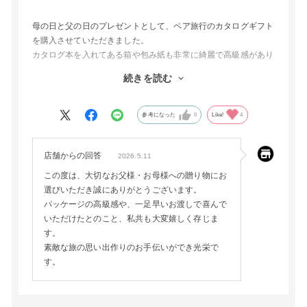
母の日と父の日のプレゼントとして、ペア旅行のカタログギフト
を購入させていただきました。
カタログ本を入れてある箱や包み紙も非常に綺麗で高級感があり
ました。
続きを読む
少しフライングして渡しましたが、喜んでもらえました。
参考になった
0
Like!
4
店舗からの回答
2026.5.11
この度は、大切なお父様・お母様への贈り物にお
選びいただき誠にありがとうございます。
パッケージの高級感や、一足早いお渡しで喜んで
いただけたとのこと、私共も大変嬉しく存じま
す。
素敵な旅の思い出作りのお手伝いができ光栄で
す。