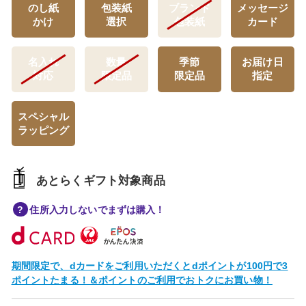
のし紙
包装紙
ブランド
メッセージ
かけ
選択
包装紙
カード
名入れ
数量
季節
お届け日
対応
限定品
限定品
指定
スペシャル
ラッピング
あとらくギフト対象商品
住所入力しないでまずは購入！
期間限定で、dカードをご利用いただくとdポイントが100円で3
ポイントたまる！＆ポイントのご利用でおトクにお買い物！