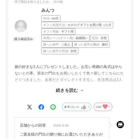
何で商品を知りましたか。
:その他
みんつ
年代:
40代
ギフト利用方法:
カタログギフトを受け取った方
ギフト用途:
ギフト用
利用シーン(ギフト用):
結婚祝い
性別:
女性
贈った相手:
ご友人
贈った相手の嗜好:
旅行
贈った相手の性別:
女性
旅の好きな2人にプレゼントしました。お互い再婚の為式はやら
ないとの事。親友の門出をお祝いしたくて色々探してこちらにた
どりつきました。金券だとダイレクトすぎるし、生活用品は2人
で生活長いのですでにこだわりのものを使っている状況で、この
続きを読む
プレゼントは正にベストなモノだったと思います。
選べる宿が多い点、選んだラッピングやメッセージもつけて配送
できる点もよかったです。親友がかなり喜んでくれて大満足で
参考になった
1
Like!
0
す。ありがとうございます！
店舗からの回答
2026.6.26
ご親友様の門出の贈り物にお選びいただきありが