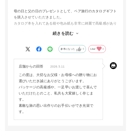
母の日と父の日のプレゼントとして、ペア旅行のカタログギフト
を購入させていただきました。
カタログ本を入れてある箱や包み紙も非常に綺麗で高級感があり
ました。
続きを読む
少しフライングして渡しましたが、喜んでもらえました。
参考になった
0
Like!
4
店舗からの回答
2026.5.11
この度は、大切なお父様・お母様への贈り物にお
選びいただき誠にありがとうございます。
パッケージの高級感や、一足早いお渡しで喜んで
いただけたとのこと、私共も大変嬉しく存じま
す。
素敵な旅の思い出作りのお手伝いができ光栄で
す。