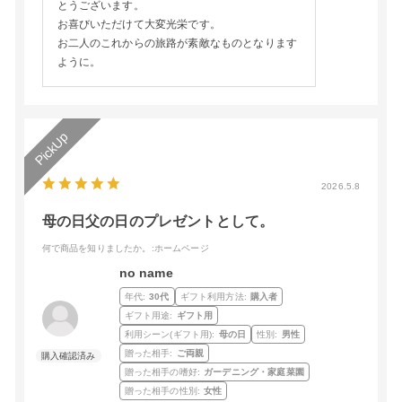
とうございます。
お喜びいただけて大変光栄です。
お二人のこれからの旅路が素敵なものとなります
ように。
2026.5.8
母の日父の日のプレゼントとして。
何で商品を知りましたか。
:ホームページ
no name
年代:
30代
ギフト利用方法:
購入者
ギフト用途:
ギフト用
利用シーン(ギフト用):
母の日
性別:
男性
贈った相手:
ご両親
贈った相手の嗜好:
ガーデニング・家庭菜園
贈った相手の性別:
女性