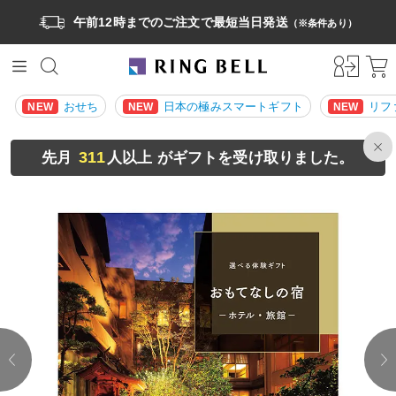
午前12時までのご注文で最短当日発送
（※条件あり）
おせち
日本の極みスマートギフト
リフ
NEW
NEW
NEW
311
先月
人以上 がギフトを受け取りました。
prev