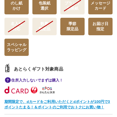
のし紙
包装紙
ブランド
メッセージ
かけ
選択
包装紙
カード
名入れ
数量
季節
お届け日
対応
限定品
限定品
指定
スペシャル
ラッピング
あとらくギフト対象商品
住所入力しないでまずは購入！
期間限定で、dカードをご利用いただくとdポイントが100円で3
ポイントたまる！＆ポイントのご利用でおトクにお買い物！