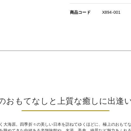
商品コード
X894-001
のおもてなしと上質な癒しに出逢
く大海原。四季折々の美しい日本を訪ねてゆくほどに、極上のおもて
を眺めてきた由緒ある老舗旅館や、名湯、美食、絶景など魅力あふれ