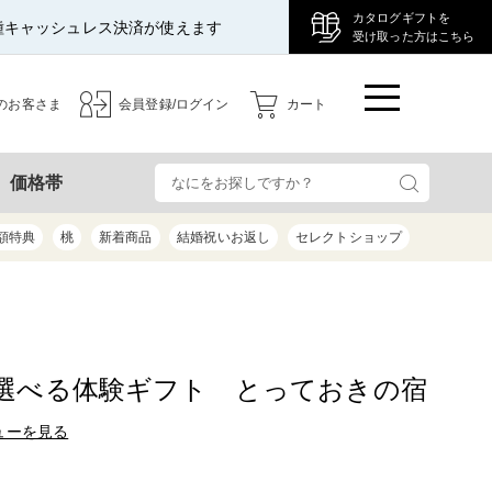
カタログギフトを
種キャッシュレス決済が使えます
受け取った方はこちら
のお客さま
会員登録/ログイン
カート
検
価格帯
額特典
桃
新着商品
結婚祝いお返し
セレクトショップ
選べる体験ギフト とっておきの宿
ューを見る