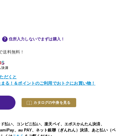
住所入力しないでまずは購入！
物で送料無料！
ただくと
トたまる！＆ポイントのご利用でおトクにお買い物！
カタログの中身を見る
ード払い、コンビニ払い、楽天ペイ、エポスかんたん決済、
い、FamiPay、au PAY、ネット銀聯（ぎんれん）決済、あと払い（ペ