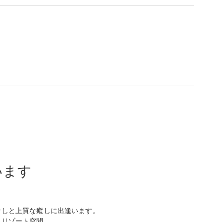
います
なしと上質な癒しに出逢います。
るリゾート空間。