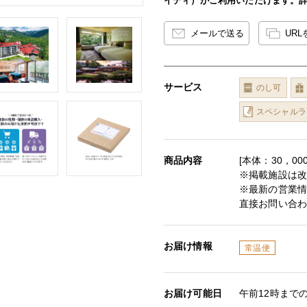
イディ）がご利用いただけます。
メールで送る
UR
サービス
のし可
スペシャルラ
商品内容
[本体：30，0
※掲載施設は
※最新の営業
直接お問い合
お届け情報
常温便
お届け可能日
午前12時まで