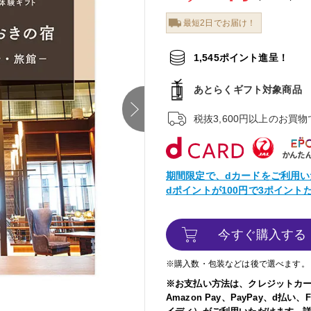
最短2日でお届け！
1,545ポイント進呈！
あとらくギフト対象商品
next
税抜3,600円以上のお買
期間限定で、dカードをご利用い
dポイントが100円で3ポイン
今すぐ購入する
※購入数・包装などは後で選べます。
※お支払い方法は、クレジットカ
Amazon Pay、PayPay、d払