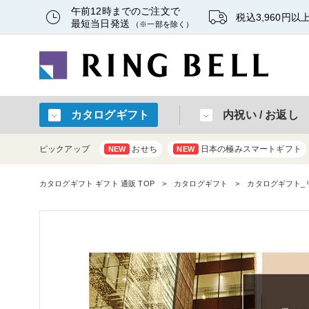
午前12時までのご注文で
税込3,960円
最短当日発送
（※一部を除く）
カタログギフト
内祝い / お返し
ピックアップ
おせち
日本の極みスマートギフト
NEW
NEW
カタログギフト ギフト 通販 TOP
カタログギフト
カタログギフト_