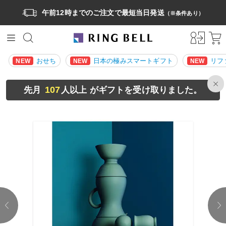
午前12時までのご注文で最短当日発送
（※条件あり）
おせち
日本の極みスマートギフト
リフ
NEW
NEW
NEW
107
先月
人以上 がギフトを受け取りました。
prev