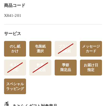
商品コード
X841-201
サービス
のし紙
包装紙
ブランド
メッセージ
かけ
選択
包装紙
カード
名入れ
数量
季節
お届け日
対応
限定品
限定品
指定
スペシャル
ラッピング