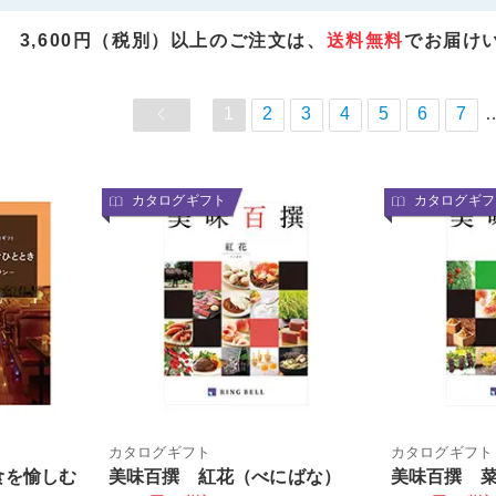
3,600円（税別）以上のご注文は、
送料無料
でお届け
1
2
3
4
5
6
7
カタログギフト
カタログギフ
カタログギフト
カタログギフト
食を愉しむ
美味百撰 紅花（べにばな）
美味百撰 