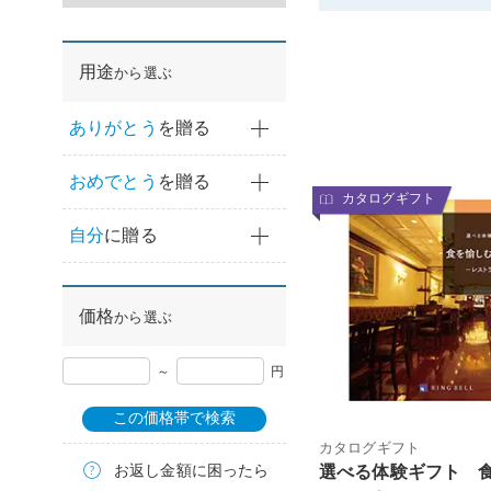
用途
から選ぶ
ありがとう
を贈る
おめでとう
を贈る
カタログギフト
自分
に贈る
価格
から選ぶ
～
円
この価格帯で検索
カタログギフト
お返し金額に困ったら
選べる体験ギフト 