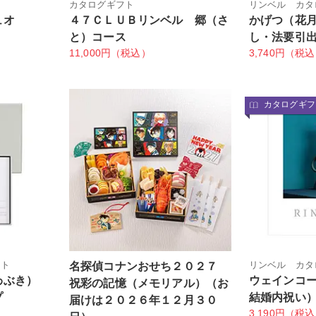
カタログギフト
リンベル カタ
ュオ
４７ＣＬＵＢリンベル 郷（さ
かげつ（花
と）コース
し・法要引
11,000円（税込）
3,740円（税
カタログギフ
フト
リンベル カタ
名探偵コナンおせち２０２７
わぶき）
ウェインコ
祝彩の記憶（メモリアル）（お
プ
結婚内祝い
届けは２０２６年１２月３０
3,190円（税