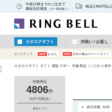
午前12時までのご注文で
税込3,960円
最短当日発送
（※一部を除く）
カタログギフト
内祝い / お返し
ピックアップ
おせち
日本の極みスマートギフト
NEW
NEW
カタログギフト ギフト 通販 TOP
対象商品（こだわり条件
対象商品
4806
件
（8月7日時点）
条件クリア