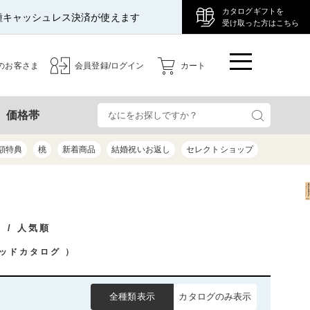
カタログギフトを
種キャッシュレス決済が使えます
受け取った方はこちら
のお客さま
会員登録/ログイン
カート
検
価格帯
額特典
桃
新着商品
結婚祝いお返し
セレクトショップ
/ 人気順
ッドカタログ
）
全種類表示
カタログのみ表示