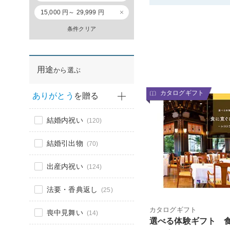
15,000 円～ 29,999 円
条件クリア
用途
から選ぶ
カタログギフト
ありがとう
を贈る
結婚内祝い
(120)
結婚引出物
(70)
出産内祝い
(124)
法要・香典返し
(25)
カタログギフト
喪中見舞い
(14)
選べる体験ギフト 