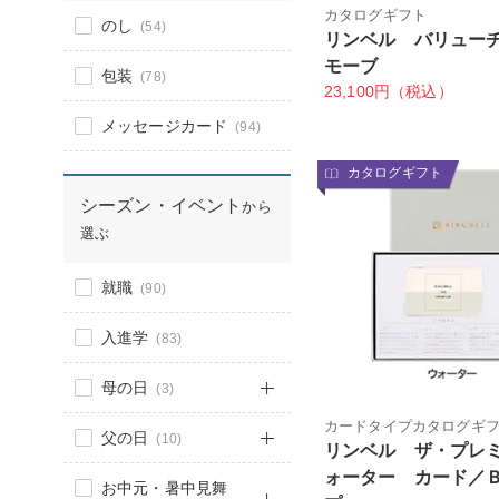
カタログギフト
のし
(54)
リンベル バリュー
モーブ
包装
(78)
23,100円（税込）
メッセージカード
(94)
カタログギフト
シーズン・イベント
から
選ぶ
就職
(90)
入進学
(83)
母の日
(3)
カードタイプカタログギ
父の日
(10)
リンベル ザ・プレ
ォーター カード／
お中元・暑中見舞