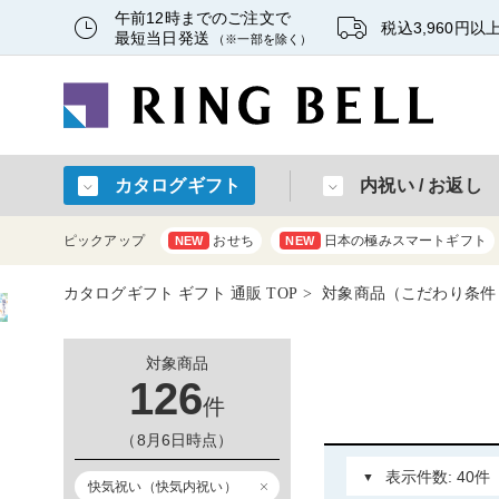
午前12時までのご注文で
税込3,960円
最短当日発送
（※一部を除く）
カタログギフト
内祝い / お返し
ピックアップ
おせち
日本の極みスマートギフト
NEW
NEW
カタログギフト ギフト 通販 TOP
対象商品（こだわり条件：快
対象商品
126
件
（8月6日時点）
快気祝い（快気内祝い）