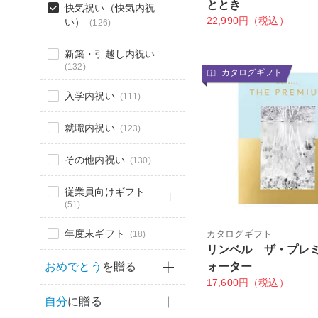
ととき
快気祝い（快気内祝
22,990円（税込）
い）
(126)
新築・引越し内祝い
(132)
カタログギフト
入学内祝い
(111)
就職内祝い
(123)
その他内祝い
(130)
従業員向けギフト
(51)
年度末ギフト
カタログギフト
(18)
リンベル ザ・プレ
おめでとう
を贈る
ォーター
17,600円（税込）
自分
に贈る