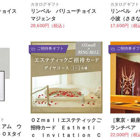
カタログギフト
カタログギフト
チョイス
リンベル バリューチョイス
リンベル 
マジェンタ
小波（ささ
28,600円（税込）
17,600円（税
ご招待券ギフト
ご招待券ギフ
フト
ＯＺｍａｌｌエステティックご
［東京・銀
ミアム ウ
招待カード Ｅｓｔｈｅｔｉ
ランチペア
ＢＯＸタイ
22,000円（税
ｃ Ｉｎｖｉｔａｔｉｏｎ Ｃ