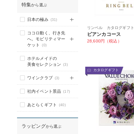
特集
から選ぶ
日本の極み
(31)
リンベル カタログギフ
ココロ動く、行き先
ビアンカコース
へ。モビリティマー
28,600円（税込）
ケット
(0)
ホテルメイドの
美食セレクション
(3)
カタログギフト
ワインクラブ
(3)
社内イベント景品
(17)
あとらくギフト
(40)
ラッピング
から選ぶ