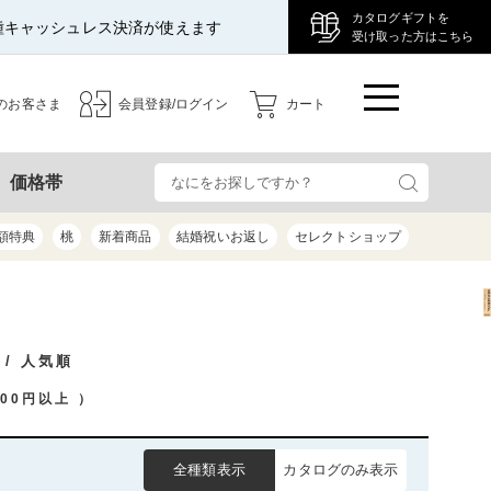
カタログギフトを
種キャッシュレス決済が使えます
受け取った方はこちら
のお客さま
会員登録/ログイン
カート
検
価格帯
額特典
桃
新着商品
結婚祝いお返し
セレクトショップ
/ 人気順
000円以上
）
全種類表示
カタログのみ表示