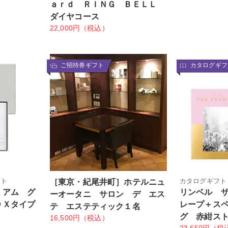
ａｒｄ ＲＩＮＧ ＢＥＬＬ
ダイヤコース
22,000円（税込）
ご招待券ギフト
カタログギフ
フト
カタログギフト
［東京・紀尾井町］ホテルニュ
ミアム グ
リンベル 
ーオータニ サロン デ エス
ＯＸタイプ
レープ＋ス
テ エステティック１名
グ 赤紺ス
16,500円（税込）