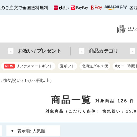
以上のご注文で全国送料無料
各
法人
お祝い / プレゼント
商品カテゴリ
リファスマートギフト
夏ギフト
北海道グルメ便
dカード利用
NEW
気祝い / 15,000円以上）
商品一覧
126
対象商品
件
対象商品（こだわり条件：
快気祝い
15,