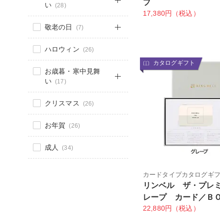
プ
い
(28)
17,380円（税込）
敬老の日
(7)
ハロウィン
(26)
カタログギフト
お歳暮・寒中見舞
い
(17)
クリスマス
(26)
お年賀
(26)
成人
(34)
カードタイプカタログギ
リンベル ザ・プレ
レープ カード／Ｂ
22,880円（税込）