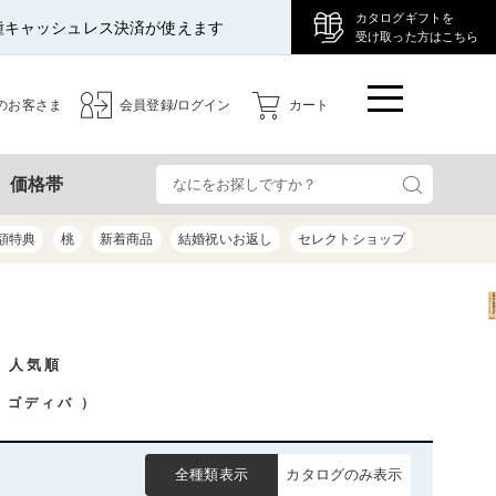
カタログギフトを
種キャッシュレス決済が使えます
受け取った方はこちら
のお客さま
会員登録/ログイン
カート
検
価格帯
額特典
桃
新着商品
結婚祝いお返し
セレクトショップ
/ 人気順
ゴディバ
）
全種類表示
カタログのみ表示