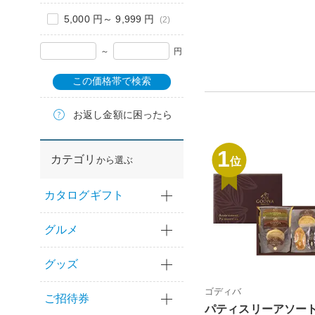
5,000 円～ 9,999 円
(2)
～
円
この価格帯で検索
お返し金額に困ったら
1
カテゴリ
から選ぶ
位
カタログギフト
グルメ
グッズ
ゴディバ
ご招待券
パティスリーアソー