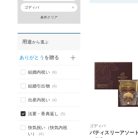
ゴディバ
条件クリア
用途
から選ぶ
ありがとう
を贈る
結婚内祝い
(6)
結婚引出物
(4)
出産内祝い
(4)
法要・香典返し
(5)
ゴディバ
快気祝い（快気内祝
パティスリーアソー
い）
(4)