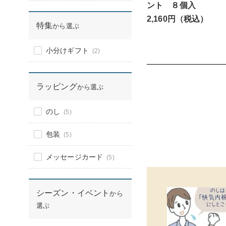
ント ８個入
2,160円（税込）
特集
から選ぶ
小分けギフト
(2)
ラッピング
から選ぶ
のし
(5)
包装
(5)
メッセージカード
(5)
シーズン・イベント
から
選ぶ