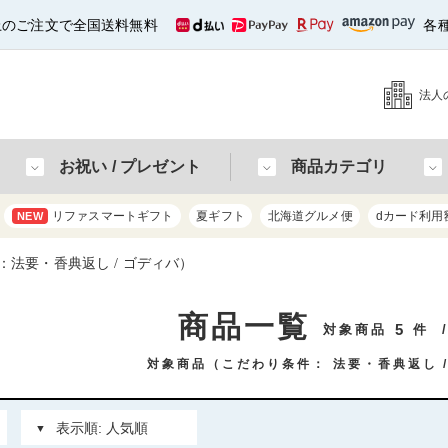
以上のご注文で全国送料無料
各
法人
お祝い / プレゼント
商品カテゴリ
リファスマートギフト
夏ギフト
北海道グルメ便
dカード利用
NEW
法要・香典返し / ゴディバ）
商品一覧
5
対象商品
件
対象商品（こだわり条件：
法要・香典返し