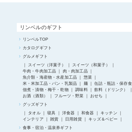
リンベルのギフト
リンベルTOP
カタログギフト
グルメギフト
スイーツ（洋菓子）
スイーツ（和菓子）
牛肉・牛肉加工品
肉・肉加工品
魚介類・海産物・水産加工品
惣菜
米・米加工品・パン・乳製品
麺
缶詰・瓶詰・保存食
佃煮・漬物・梅干・乾物
調味料
飲料（ドリンク）
お酒（酒類）
フルーツ・野菜
おせち
グッズギフト
タオル
寝具
洋食器
和食器
キッチン
インテリア
雑貨
日用雑貨
キッズ＆ベビー
食事・宿泊・温泉券ギフト