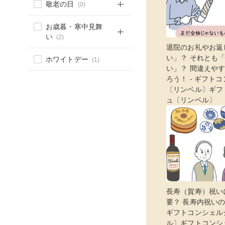
敬老の日
(0)
お歳暮・寒中見舞
い
(2)
退院のお礼やお返
い」？ それとも
ホワイトデー
(1)
い」？ 間違えや
ろう！ - ギフト
〔リンベル〕ギフ
ュ〔リンベル〕
長寿（賀寿）祝い
要？ 長寿内祝いの
ギフトコンシェル
ル〕ギフトコンシ