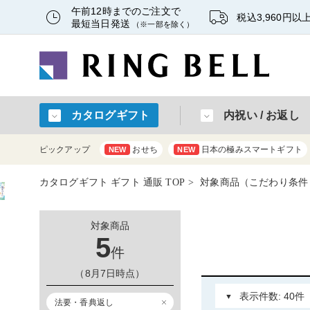
午前12時までのご注文で
税込3,960円
最短当日発送
（※一部を除く）
カタログギフト
内祝い / お返し
ピックアップ
おせち
日本の極みスマートギフト
NEW
NEW
カタログギフト ギフト 通販 TOP
対象商品（こだわり条件：
対象商品
5
件
（8月7日時点）
法要・香典返し