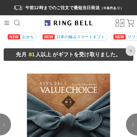
午前12時までのご注文で最短当日発送
（※条件あり）
おせち
日本の極みスマートギフト
リフ
NEW
NEW
NEW
81
先月
人以上 がギフトを受け取りました。
prev