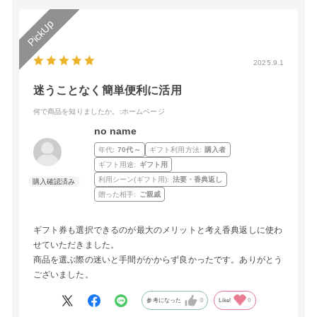
2025.9.1
迷うことなく簡単便利に活用
何で商品を知りましたか。
:ホームページ
no name
年代:
70代～
ギフト利用方法:
購入者
ギフト用途:
ギフト用
利用シーン(ギフト用):
法要・香典返し
贈った相手:
ご親戚
ギフト券も選択できるのが最大のメリットと考え香典返しに使わ
せていただきました。
商品を選ぶ際の迷いと手間がかからず良かったです。ありがとう
ございました。
参考になった
0
Like!
0