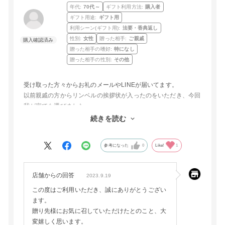
年代:
70代～
ギフト利用方法:
購入者
ギフト用途:
ギフト用
利用シーン(ギフト用):
法要・香典返し
性別:
女性
贈った相手:
ご親戚
贈った相手の嗜好:
特になし
贈った相手の性別:
その他
受け取った方々からお礼のメールやLINEが届いてます。
以前親戚の方からリンベルの挨拶状が入ったのをいただき、今回
我が家でも選びました。
品数が多く選ぶのも楽しみです。
続きを読む
どうもお世話になりました。
参考になった
0
Like!
1
店舗からの回答
2023.9.19
この度はご利用いただき、誠にありがとうござい
ます。
贈り先様にお気に召していただけたとのこと、大
変嬉しく思います。