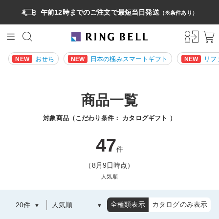
午前12時までのご注文で最短当日発送
（※条件あり）
おせち
日本の極みスマートギフト
リフ
NEW
NEW
NEW
商品一覧
対象商品（こだわり条件：
カタログギフト
）
47
件
（8月9日時点）
人気順
全種類表示
カタログのみ表示