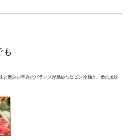
でも
味と奥深い辛みのバランスが絶妙なピビン冷麺と、桑の風味