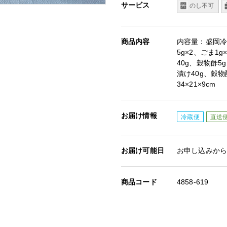
サービス
のし不可
商品内容
内容量：盛岡冷麺
5g×2、ごま1
40g、穀物酢5
漬け40g、穀
34×21×9cm
お届け情報
冷蔵便
直送
お届け可能日
お申し込みから
商品コード
4858-619