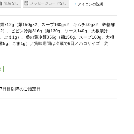
包装なし
メッセージカードなし
アイコンの説明
712g（麺150g×2、スープ160g×2、キムチ40g×2、穀物酢
g×2）、ピビン冷麺316g（麺130g、ソース140g、大根漬け
g、ごま1g）、桑の葉冷麺356g（麺150g、スープ160g、大根
物酢5g、ごま1g）／賞味期間は冷蔵で6日／ハコサイズ：約
便
7日目以降のご指定日