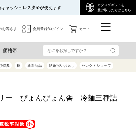
カタログギフトを
種キャッシュレス決済が使えます
受け取った方はこちら
のお客さま
会員登録/ログイン
カート
検
価格帯
額特典
桃
新着商品
結婚祝いお返し
セレクトショップ
リー ぴょんぴょん舎 冷麺三種詰