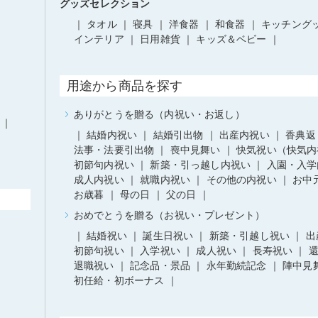
グッズセレクション
タオル
寝具
洋食器
和食器
キッチング
インテリア
日用雑貨
キッズ＆ベビー
用途から商品を探す
ありがとうを贈る（内祝い・お返し）
結婚内祝い
結婚引出物
出産内祝い
香典返
法事・法要引出物
喪中見舞い
快気祝い（快気内
初節句内祝い
新築・引っ越し内祝い
入園・入学
成人内祝い
就職内祝い
その他の内祝い
お中
お歳暮
母の日
父の日
おめでとうを贈る（お祝い・プレゼント）
結婚祝い
誕生日祝い
新築・引越し祝い
出
初節句祝い
入学祝い
成人祝い
長寿祝い
退職祝い
記念品・景品
永年勤続記念
陣中見
初任給・初ボーナス