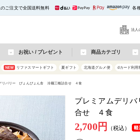
以上のご注文で全国送料無料
各
法人
お祝い / プレゼント
商品カテゴリ
リファスマートギフト
夏ギフト
北海道グルメ便
dカード利用
NEW
デリバリー ぴょんぴょん舎 冷麺三種詰合せ ４食
プレミアムデリバ
合せ ４食
2,700円
（税込）