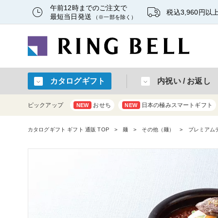
午前12時までのご注文で
税込3,960円
最短当日発送
（※一部を除く）
カタログギフト
内祝い / お返し
ピックアップ
おせち
日本の極みスマートギフト
NEW
NEW
カタログギフト ギフト 通販 TOP
麺
その他（麺）
プレミアム