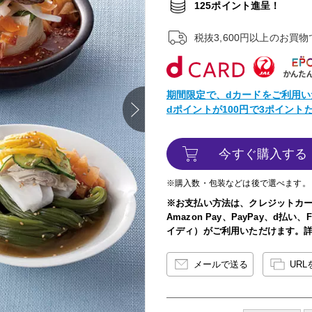
125ポイント進呈！
税抜3,600円以上のお買
期間限定で、dカードをご利用い
next
dポイントが100円で3ポイン
今すぐ購入する
※購入数・包装などは後で選べます。
※お支払い方法は、クレジットカ
Amazon Pay、PayPay、d払
イディ）がご利用いただけます。
メールで送る
UR