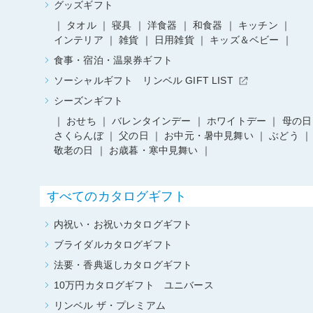
グッズギフト
タオル
寝具
洋食器
和食器
キッチン
インテリア
雑貨
日用雑貨
キッズ＆ベビー
食事・宿泊・温泉券ギフト
ソーシャルギフト リンベル GIFT LIST
シーズンギフト
おせち
バレンタインデー
ホワイトデー
母の日
さくらんぼ
父の日
お中元・暑中見舞い
ぶどう
敬老の日
お歳暮・寒中見舞い
すべてのカタログギフト
内祝い・お祝いカタログギフト
ブライダルカタログギフト
法要・香典返しカタログギフト
10万円カタログギフト ユニバース
リンベル ザ・プレミアム