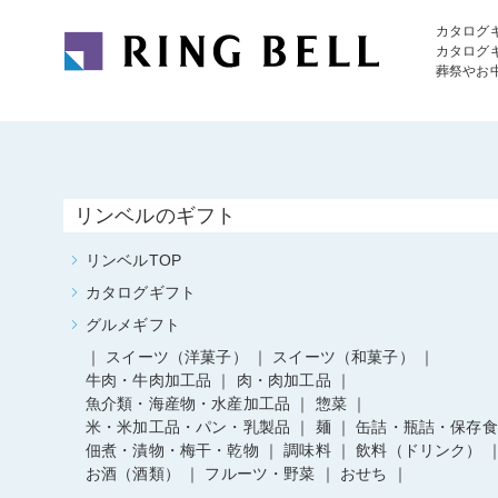
カタログ
カタログ
葬祭やお
リンベルのギフト
リンベルTOP
カタログギフト
グルメギフト
スイーツ（洋菓子）
スイーツ（和菓子）
牛肉・牛肉加工品
肉・肉加工品
魚介類・海産物・水産加工品
惣菜
米・米加工品・パン・乳製品
麺
缶詰・瓶詰・保存食
佃煮・漬物・梅干・乾物
調味料
飲料（ドリンク）
お酒（酒類）
フルーツ・野菜
おせち