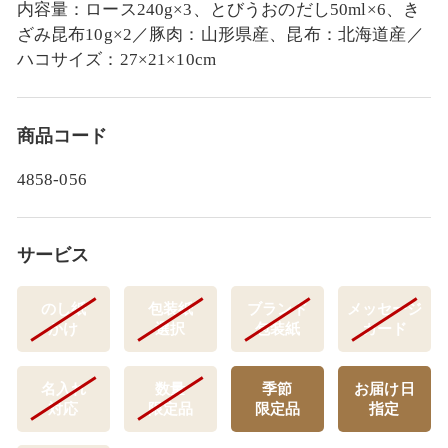
内容量：ロース240g×3、とびうおのだし50ml×6、き
ざみ昆布10g×2／豚肉：山形県産、昆布：北海道産／
ハコサイズ：27×21×10cm
商品コード
4858-056
サービス
のし紙
包装紙
ブランド
メッセージ
かけ
選択
包装紙
カード
名入れ
数量
季節
お届け日
対応
限定品
限定品
指定