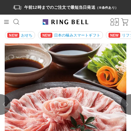
午前12時までのご注文で最短当日発送
（※条件あり）
おせち
日本の極みスマートギフト
リフ
NEW
NEW
NEW
prev