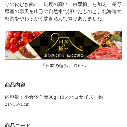
りの皮むき餡に、純度の高い「白双糖」を加え、長野
県産の寒天を山形の自然水で溶いたものと、北海道大
納言をやわらかく炊き込んで練りあげました。
「日本の極み」TOPへ
商品内容
内容量：小倉汐羊羹30g×10／ハコサイズ：約
21×15×5cm
商品コード