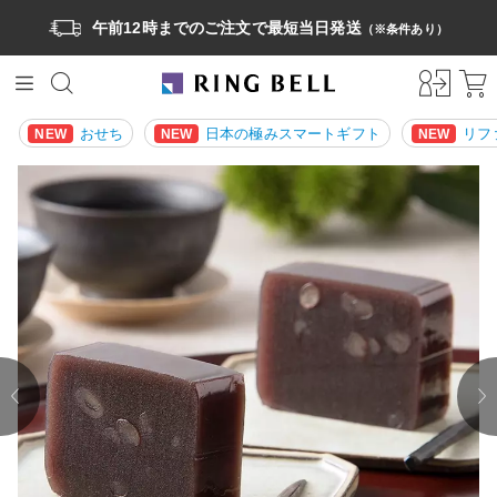
午前12時までのご注文で最短当日発送
（※条件あり）
おせち
日本の極みスマートギフト
リフ
NEW
NEW
NEW
prev