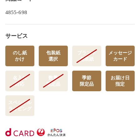
4855-698
サービス
のし紙
包装紙
ブランド
メッセージ
かけ
選択
包装紙
カード
名入れ
数量
季節
お届け日
対応
限定品
限定品
指定
スペシャル
ラッピング