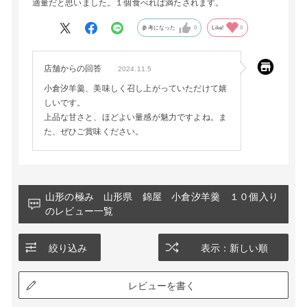
適量だと思いました。１個食べれば満たされます。
参考になった
0
Like!
0
店舗からの回答
2024.11.5
小倉汐羊羹、美味しく召し上がっていただけて嬉
しいです。
上品な甘さと、ほどよい量感が魅力ですよね。ま
た、ぜひご賞味ください。
山形の極み 山形県 錦屋 小倉汐羊羹 １０個入り
のレビュー一覧
絞り込み
表示：新しい順
レビューを書く