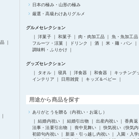
日本の極み・山形の極み
厳選・高級わけありグルメ
グルメセレクション
洋菓子
和菓子
肉・肉加工品
魚・魚加工品
品
フルーツ・涼菓
ドリンク
酒
米・麺・パン
調味料・ふりかけ
グッズセレクション
タオル
寝具
洋食器
和食器
キッチング
インテリア
日用雑貨
キッズ＆ベビー
用途から商品を探す
ありがとうを贈る（内祝い・お返し）
結婚内祝い
結婚引出物
出産内祝い
香典返
法事・法要引出物
喪中見舞い
快気祝い（快気内
初節句内祝い
新築・引っ越し内祝い
入園・入学