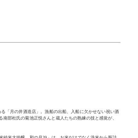
わる「月の井酒造店」。漁船の出船、入船に欠かせない祝い酒
る南部杜氏の菊池正悦さんと蔵人たちの熟練の技と感覚が、
米純米大吟醸 和の月39」は、お米だけでなく洗米から瓶詰