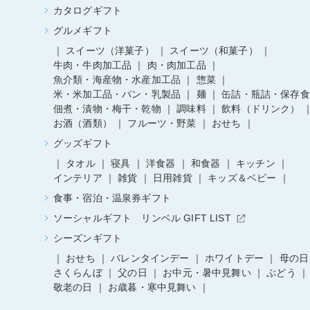
カタログギフト
グルメギフト
スイーツ（洋菓子）
スイーツ（和菓子）
牛肉・牛肉加工品
肉・肉加工品
魚介類・海産物・水産加工品
惣菜
米・米加工品・パン・乳製品
麺
缶詰・瓶詰・保存食
佃煮・漬物・梅干・乾物
調味料
飲料（ドリンク）
お酒（酒類）
フルーツ・野菜
おせち
グッズギフト
タオル
寝具
洋食器
和食器
キッチン
インテリア
雑貨
日用雑貨
キッズ＆ベビー
食事・宿泊・温泉券ギフト
ソーシャルギフト リンベル GIFT LIST
シーズンギフト
おせち
バレンタインデー
ホワイトデー
母の日
さくらんぼ
父の日
お中元・暑中見舞い
ぶどう
敬老の日
お歳暮・寒中見舞い