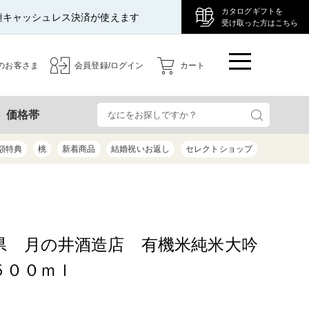
カタログギフトを
種キャッシュレス決済が使えます
受け取った方はこちら
のお客さま
会員登録/ログイン
カート
検
価格帯
額特典
桃
新着商品
結婚祝いお返し
セレクトショップ
県 月の井酒造店 有機米純米大吟
５００ｍｌ