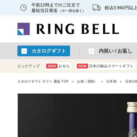
午前12時までのご注文で
税込3,960円
最短当日発送
（※一部を除く）
カタログギフト
内祝い / お返し
ピックアップ
おせち
日本の極みスマートギフト
NEW
NEW
カタログギフト ギフト 通販 TOP
お酒（酒類）
日本酒
日本の