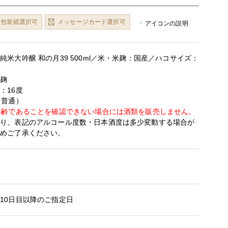
包装紙選択可
メッセージカード選択可
アイコンの説明
純米大吟醸 和の月39 500ml／米・米麹：国産／ハコサイズ：
米麹
：16度
（普通）
年齢であることを確認できない場合には酒類を販売しません。
より、表記のアルコール度数・日本酒度は多少変動する場合が
予めご了承ください。
10日目以降のご指定日