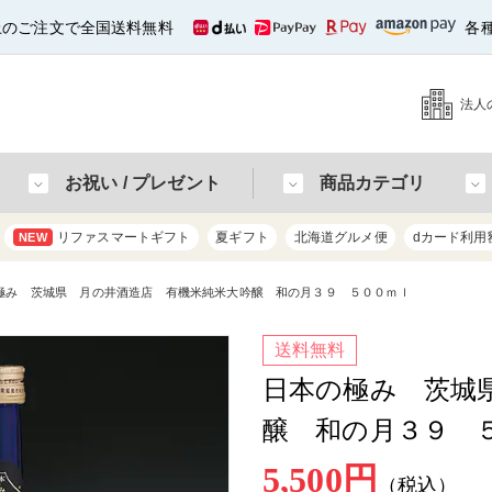
以上のご注文で全国送料無料
各
法人
お祝い / プレゼント
商品カテゴリ
リファスマートギフト
夏ギフト
北海道グルメ便
dカード利用
NEW
極み 茨城県 月の井酒造店 有機米純米大吟醸 和の月３９ ５００ｍｌ
送料無料
日本の極み 茨城
醸 和の月３９ 
5,500円
（税込）