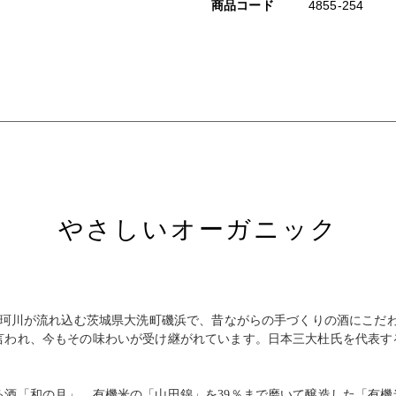
商品コード
4855-254
やさしいオーガニック
那珂川が流れ込む茨城県大洗町磯浜で、昔ながらの手づくりの酒にこだ
言われ、今もその味わいが受け継がれています。日本三大杜氏を代表す
酒「和の月」。有機米の「山田錦」を39％まで磨いて醸造した「有機