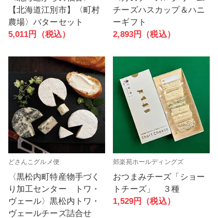
【北海道江別市】〈町村
チーズハスカップ＆ハニ
農場〉バターセット
ーギフト
5,011円（税込）
2,893円（税込）
どさんこグルメ便
郊楽苑ホールディングズ
〈黒松内町特産物手づく
おつまみチーズ「ショー
り加工センター トワ・
トチーズ」 ３種
ヴェール〉黒松内トワ・
1,529円（税込）
ヴェールチーズ詰合せ