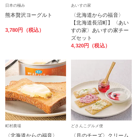
日本の極み
あいすの家
熊本贅沢ヨーグルト
〈北海道からの福音〉
【北海道長沼町】〈あい
3,780円（税込）
すの家〉あいすの家チー
ズセット
4,320円（税込）
町村農場
どさんこグルメ便
〈北海道からの福音〉
〈月のチーズ〉クリーム