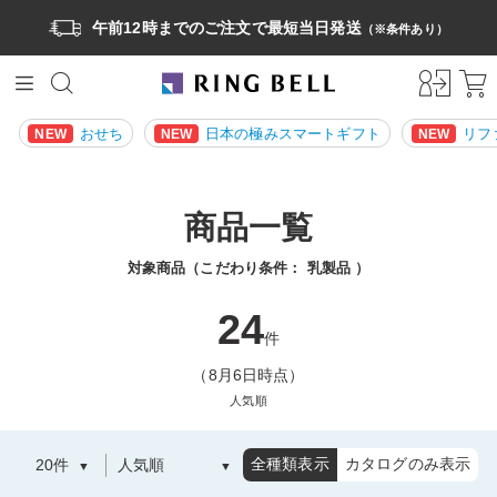
午前12時までのご注文で最短当日発送
（※条件あり）
おせち
日本の極みスマートギフト
リフ
NEW
NEW
NEW
商品一覧
対象商品（こだわり条件：
乳製品
）
24
件
（8月6日時点）
人気順
全種類表示
カタログのみ表示