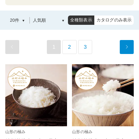
全種類表示
カタログのみ表示
1
2
3
山形の極み
山形の極み