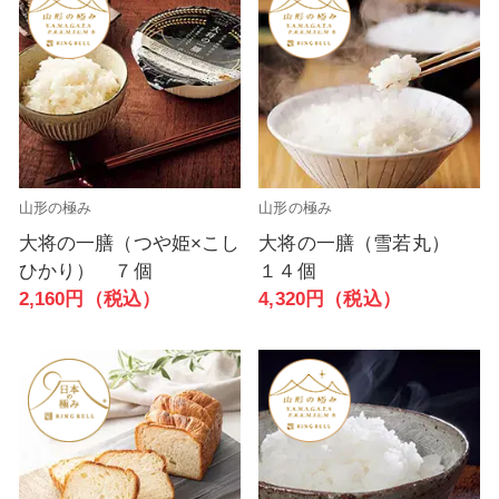
山形の極み
山形の極み
大将の一膳（つや姫×こし
大将の一膳（雪若丸）
ひかり） ７個
１４個
2,160円（税込）
4,320円（税込）