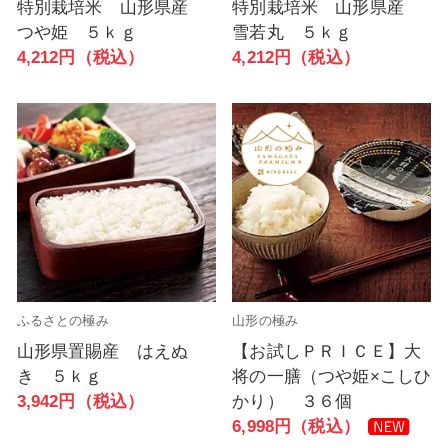
特別栽培米 山形県産
特別栽培米 山形県産
つや姫 ５ｋｇ
雪若丸 ５ｋｇ
4,212円（税込）
4,212円（税込）
ふるさとの極み
山形の極み
山形県置賜産 はえぬ
【お試しＰＲＩＣＥ】大
き ５ｋｇ
将の一膳（つや姫×こしひ
3,942円（税込）
かり） ３６個
6,998円（税込）