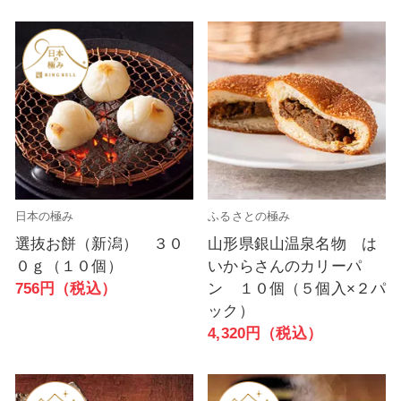
日本の極み
ふるさとの極み
選抜お餅（新潟） ３０
山形県銀山温泉名物 は
０ｇ（１０個）
いからさんのカリーパ
756円（税込）
ン １０個（５個入×２パ
ック）
4,320円（税込）