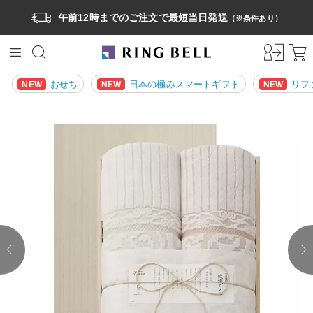
午前12時までのご注文で最短当日発送
（※条件あり）
おせち
日本の極みスマートギフト
リフ
NEW
NEW
NEW
prev