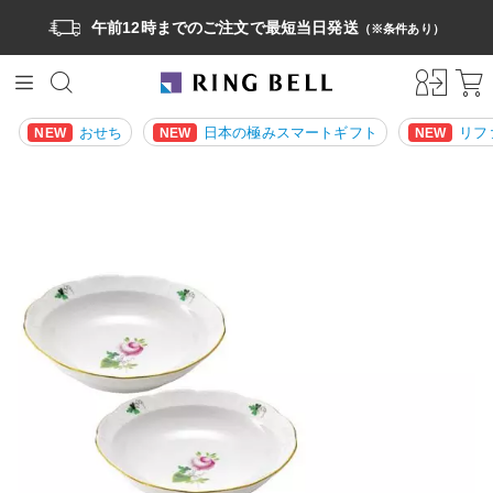
午前12時までのご注文で最短当日発送
（※条件あり）
おせち
日本の極みスマートギフト
リフ
NEW
NEW
NEW