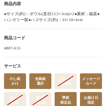
商品内容
●サイズ(約)：ボウル(直径13.5×3cm)×2●素材：磁器●
ハンガリー製●ハコサイズ(約)：33×18×4cm
商品コード
4807-633
サービス
のし紙
包装紙
ブランド
メッセージ
かけ
選択
包装紙
カード
名入れ
数量
季節
お届け日
対応
限定品
限定品
指定