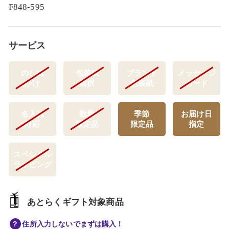
F848-595
サービス
のし紙
包装紙
ブランド
メッセージ
かけ
選択
包装紙
カード
名入れ
数量
季節
お届け日
対応
限定品
限定品
指定
スペシャル
ラッピング
あとらくギフト対象商品
住所入力しないでまずは購入！