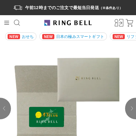
午前12時までのご注文で最短当日発送
（※条件あり）
おせち
日本の極みスマートギフト
リフ
NEW
NEW
NEW
prev