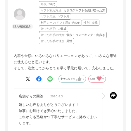
年代:
50代
ギフト利用方法:
カタログギフトを受け取った方
ギフト用途:
ギフト用
利用シーン(ギフト用):
その他
性別:
女性
贈った相手:
ご親戚
贈った相手の嗜好:
散歩・ウォーキング・街歩き
贈った相手の性別:
男性
内容や金額にいろいろなバリエーションがあって、いろんな用途
に使えるなと思います。
そして、注文してからとても早く手元に届いて、安心しました。
参考になった
0
Like!
0
店舗からの回答
2026.8.3
嬉しいお声をありがとうございます！
無事にお届けでき安心いたしました。
これからも迅速かつ丁寧なサービスに努めてまい
ります。