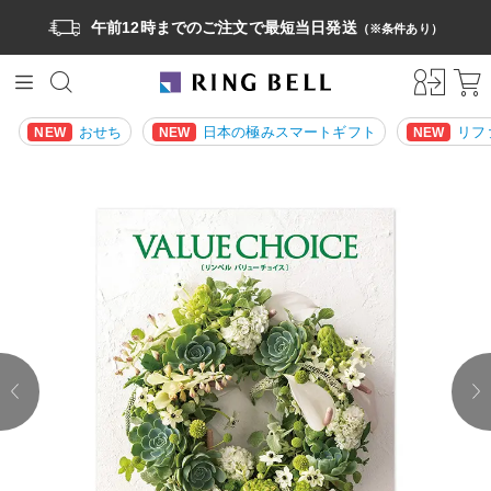
午前12時までのご注文で最短当日発送
（※条件あり）
おせち
日本の極みスマートギフト
リフ
NEW
NEW
NEW
prev