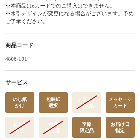
※本商品はeカードでのご購入はできません。
※水引デザインが変更になる場合がございます。予め
ご了承ください。
商品コード
4806-191
サービス
のし紙
包装紙
ブランド
メッセージ
かけ
選択
包装紙
カード
名入れ
数量
季節
お届け日
対応
限定品
限定品
指定