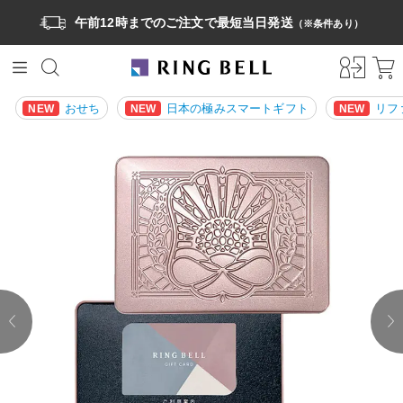
午前12時までのご注文で最短当日発送
（※条件あり）
おせち
日本の極みスマートギフト
リフ
NEW
NEW
NEW
prev