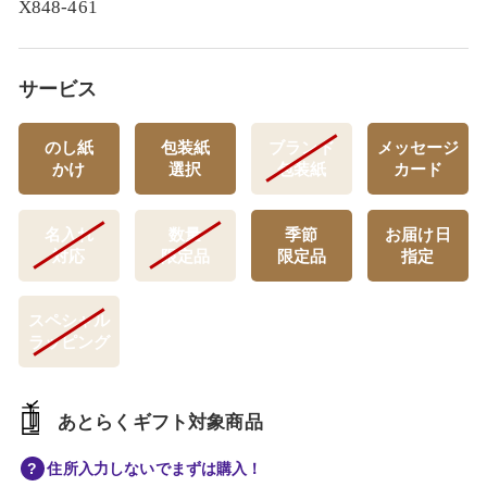
X848-461
サービス
のし紙
包装紙
ブランド
メッセージ
かけ
選択
包装紙
カード
名入れ
数量
季節
お届け日
対応
限定品
限定品
指定
スペシャル
ラッピング
あとらくギフト対象商品
住所入力しないでまずは購入！