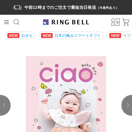
午前12時までのご注文で最短当日発送
（※条件あり）
おせち
日本の極みスマートギフト
リフ
NEW
NEW
NEW
prev