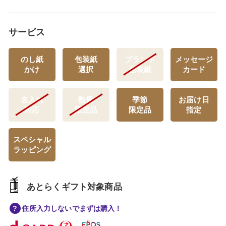
サービス
のし紙
包装紙
ブランド
メッセージ
かけ
選択
包装紙
カード
名入れ
数量
季節
お届け日
対応
限定品
限定品
指定
スペシャル
ラッピング
あとらくギフト対象商品
住所入力しないでまずは購入！