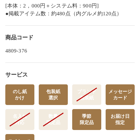
[本体：2，000円＋システム料：900円]
●掲載アイテム数：約480点（内グルメ約120点）
商品コード
4809-376
サービス
のし紙
包装紙
ブランド
メッセージ
かけ
選択
包装紙
カード
名入れ
数量
季節
お届け日
対応
限定品
限定品
指定