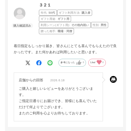
３２１
年代:
50代
ギフト利用方法:
購入者
ギフト用途:
ギフト用
利用シーン(ギフト用):
その他内祝い
性別:
男性
贈った相手:
職場・同僚
着日指定もしっかり届き、皆さんにとても喜んでもらえたので良
かったです。また何かあれば利用したいと思います。
参考になった
0
Like!
0
店舗からの回答
2026.6.18
ご購入と嬉しいレビューをありがとうございま
す。
ご指定日通りにお届けでき、皆様にも喜んでいた
だけて何よりでございます。
またのご利用を心よりお待ちしております。