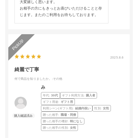
大変嬉しく思います。
お相手の方にもきっとお喜びいただけることと存
じます。またのご利用をお待ちしております。
2025.8.6
綺麗で丁寧
何で商品を知りましたか。
:その他
み
年代:
30代
ギフト利用方法:
購入者
ギフト用途:
ギフト用
利用シーン(ギフト用):
結婚内祝い
性別:
女性
贈った相手:
職場・同僚
贈った相手の嗜好:
特になし
贈った相手の性別:
女性