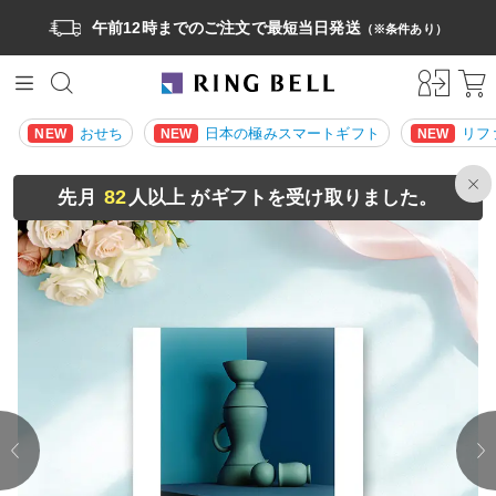
午前12時までのご注文で最短当日発送
（※条件あり）
おせち
日本の極みスマートギフト
リフ
NEW
NEW
NEW
82
先月
人以上 がギフトを受け取りました。
prev