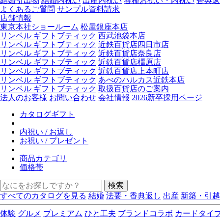
結婚引出物
結婚内祝い
出産内祝い
各種お祝い・内祝い
香典返
よくあるご質問
サンプル資料請求
店舗情報
東京本社ショールーム
松屋銀座本店
リンベル ギフトブティック
西武池袋本店
リンベル ギフトブティック
近鉄百貨店四日市店
リンベル ギフトブティック
近鉄百貨店奈良店
リンベル ギフトブティック
近鉄百貨店橿原店
リンベル ギフトブティック
近鉄百貨店上本町店
リンベル ギフトブティック
あべのハルカス近鉄本店
リンベル ギフトブティック
取扱百貨店のご案内
法人のお客様
お問い合わせ
会社情報
2026新卒採用ページ
カタログギフト
内祝い / お返し
お祝い / プレゼント
商品カテゴリ
価格帯
検索
すべてのカタログを見る
結婚
法要・香典返し
出産
新築・引越
体験
グルメ
プレミアム
ひと工夫
ブランドコラボ
カードタイ