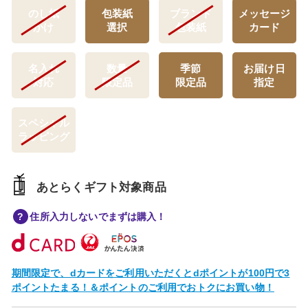
のし紙
包装紙
ブランド
メッセージ
かけ
選択
包装紙
カード
名入れ
数量
季節
お届け日
対応
限定品
限定品
指定
スペシャル
ラッピング
あとらくギフト対象商品
住所入力しないでまずは購入！
期間限定で、dカードをご利用いただくとdポイントが100円で3
ポイントたまる！＆ポイントのご利用でおトクにお買い物！