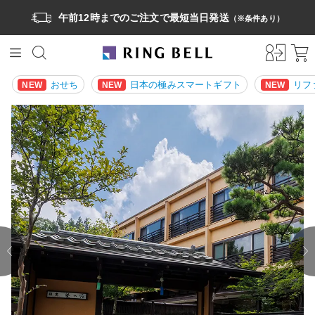
午前12時までのご注文で最短当日発送
（※条件あり）
おせち
日本の極みスマートギフト
リフ
NEW
NEW
NEW
prev