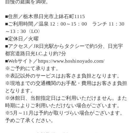
自慢の庭園を満喫。
■住所／栃木県日光市上鉢石町1115
■ご利用時間／温泉 12：00～15：00 ランチ 11：30
～13：30〈LO〉
■定休日／火曜
■アクセス／JR日光駅からタクシーで約5分、日光宇
都宮道路日光I.C.より約7分
■Webサイト／https://www.hoshinoyado.com/
※ご予約にて承ります。
※表記以外のサービスはお客さま負担となります。
※現地までの交通機関のお手配・費用はお客さま負担
となります。
※休館日、当館指定日はご利用いただけません。また
時期によりご利用いただけない場合がございます。
※5月～11月は予約が取りづらい場合がございます。
予めご了承ください。