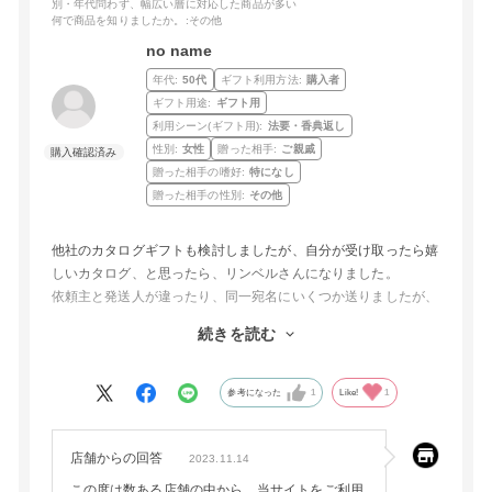
別・年代問わず、幅広い層に対応した商品が多い
何で商品を知りましたか。
:その他
no name
年代:
50代
ギフト利用方法:
購入者
ギフト用途:
ギフト用
利用シーン(ギフト用):
法要・香典返し
性別:
女性
贈った相手:
ご親戚
贈った相手の嗜好:
特になし
贈った相手の性別:
その他
他社のカタログギフトも検討しましたが、自分が受け取ったら嬉
しいカタログ、と思ったら、リンベルさんになりました。
依頼主と発送人が違ったり、同一宛名にいくつか送りましたが、
付箋で金額と宛先を添えていただいたりと、こちらの要望にきめ
続きを読む
細やかに対応してくださり、本当にありがたかったです。
ありがとうございました。
参考になった
1
Like!
1
店舗からの回答
2023.11.14
この度は数ある店舗の中から、当サイトをご利用