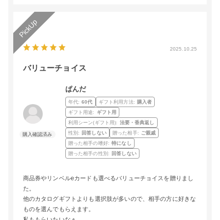
2025.10.25
バリューチョイス
ぱんだ
年代:
60代
ギフト利用方法:
購入者
ギフト用途:
ギフト用
利用シーン(ギフト用):
法要・香典返し
性別:
回答しない
贈った相手:
ご親戚
贈った相手の嗜好:
特になし
贈った相手の性別:
回答しない
商品券やリンベルeカードも選べるバリューチョイスを贈りまし
た。
他のカタログギフトよりも選択肢が多いので、相手の方に好きな
ものを選んでもらえます。
私ももらいたいなぁ…