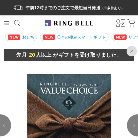
午前12時までのご注文で最短当日発送
（※条件あり）
おせち
日本の極みスマートギフト
リフ
NEW
NEW
NEW
20
先月
人以上 がギフトを受け取りました。
prev