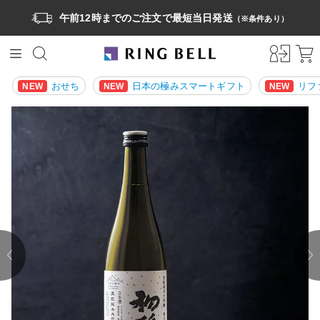
午前12時までのご注文で最短当日発送
（※条件あり）
おせち
日本の極みスマートギフト
リフ
NEW
NEW
NEW
prev