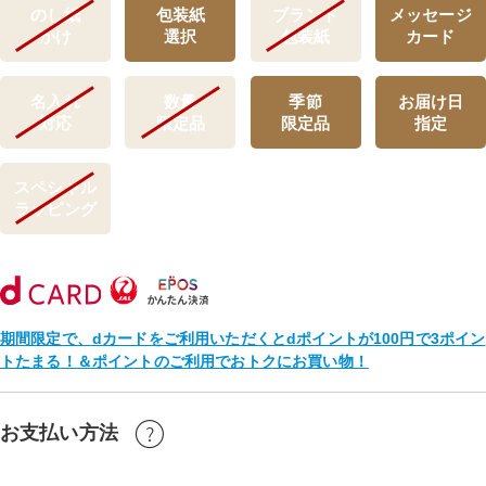
のし紙
包装紙
ブランド
メッセージ
かけ
選択
包装紙
カード
名入れ
数量
季節
お届け日
対応
限定品
限定品
指定
スペシャル
ラッピング
期間限定で、dカードをご利用いただくとdポイントが100円で3ポイン
トたまる！＆ポイントのご利用でおトクにお買い物！
お支払い方法