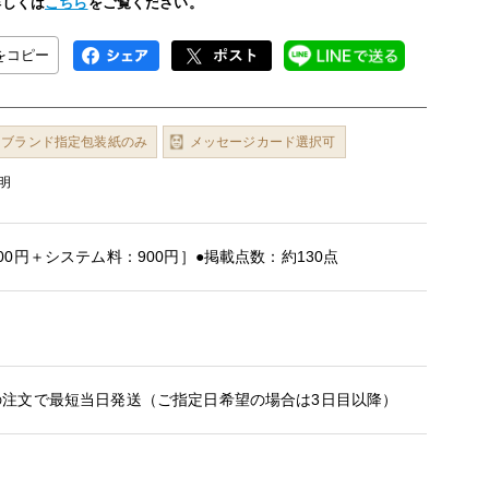
詳しくは
こちら
をご覧ください。
Lをコピー
ブランド指定包装紙のみ
メッセージカード選択可
明
00円＋システム料：900円］●掲載点数：約130点
の注文で最短当日発送（ご指定日希望の場合は3日目以降）