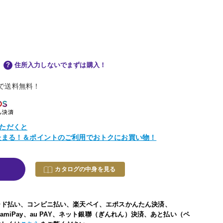
住所入力しないでまずは購入！
物で送料無料！
ただくと
トたまる！＆ポイントのご利用でおトクにお買い物！
カタログの中身を見る
ード払い、コンビニ払い、楽天ペイ、エポスかんたん決済、
い、FamiPay、au PAY、ネット銀聯（ぎんれん）決済、あと払い（ペ