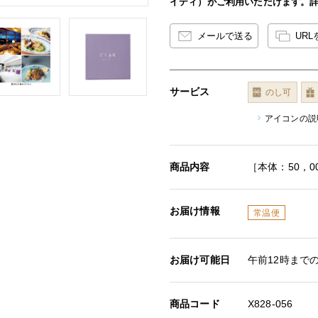
イディ）がご利用いただけます。
メールで送る
UR
サービス
のし可
アイコンの説
商品内容
［本体：50，0
お届け情報
常温便
お届け可能日
午前12時まで
商品コード
X828-056