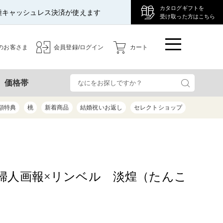
カタログギフトを
種キャッシュレス決済が使えます
受け取った方はこちら
のお客さま
会員登録/ログイン
カート
検
価格帯
額特典
桃
新着商品
結婚祝いお返し
セレクトショップ
婦人画報×リンベル 淡煌（たんこ