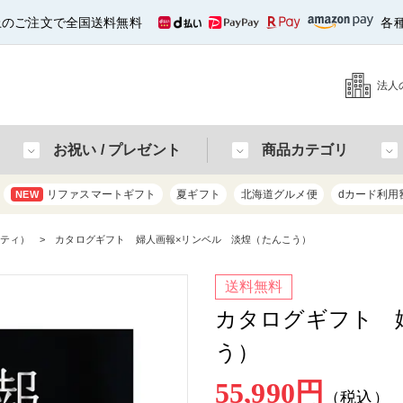
以上のご注文で全国送料無料
各
法人
お祝い / プレゼント
商品カテゴリ
リファスマートギフト
夏ギフト
北海道グルメ便
dカード利用
NEW
ティ）
カタログギフト 婦人画報×リンベル 淡煌（たんこう）
送料無料
カタログギフト 
う）
55,990円
（税込）