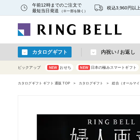
午前12時までのご注文で
税込3,960円
最短当日発送
（※一部を除く）
カタログギフト
内祝い / お返し
ピックアップ
おせち
日本の極みスマートギフト
NEW
NEW
カタログギフト ギフト 通販 TOP
カタログギフト
総合（オールマイ