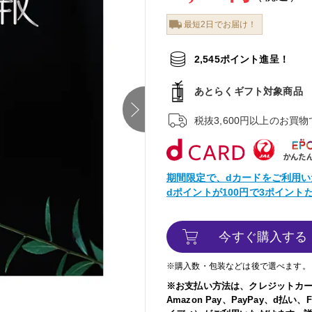
最短2日でお届け！
2,545ポイント進呈！
あとらくギフト対象商品
next
税抜3,600円以上のお買
期間限定で、dカードをご利用い
dポイントが100円で3ポイン
今すぐ購入する
※購入数・包装などは後で選べます。
※お支払い方法は、クレジットカ
Amazon Pay、PayPay、d払