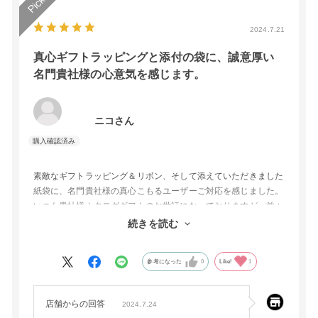
2024.7.21
真心ギフトラッピングと添付の袋に、誠意厚い
名門貴社様の心意気を感じます。
ニコさん
素敵なギフトラッピング＆リボン、そして添えていただきました
紙袋に、名門貴社様の真心こもるユーザーご対応を感じました。
いつも貴社様カタログギフトのお世話になっておりますが、益々
リピートさせていただく機会が多いと存じます。どうぞよろしく
続きを読む
お願いいたします。
参考になった
0
Like!
1
店舗からの回答
2024.7.24