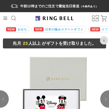
午前12時までのご注文で最短当日発送
（※条件あり）
おせち
日本の極みスマートギフト
リフ
NEW
NEW
NEW
23
先月
人以上 がギフトを受け取りました。
prev