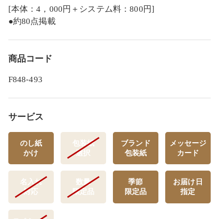
[本体：4，000円＋システム料：800円]
●約80点掲載
商品コード
F848-493
サービス
のし紙
包装紙
ブランド
メッセージ
かけ
選択
包装紙
カード
名入れ
数量
季節
お届け日
対応
限定品
限定品
指定