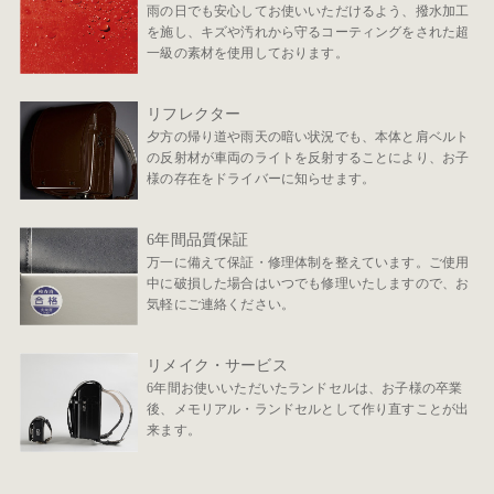
雨の日でも安心してお使いいただけるよう、撥水加工
を施し、キズや汚れから守るコーティングをされた超
一級の素材を使用しております。
リフレクター
夕方の帰り道や雨天の暗い状況でも、本体と肩ベルト
の反射材が車両のライトを反射することにより、お子
様の存在をドライバーに知らせます。
6年間品質保証
万一に備えて保証・修理体制を整えています。ご使用
中に破損した場合はいつでも修理いたしますので、お
気軽にご連絡ください。
リメイク・サービス
6年間お使いいただいたランドセルは、お子様の卒業
後、メモリアル・ランドセルとして作り直すことが出
来ます。