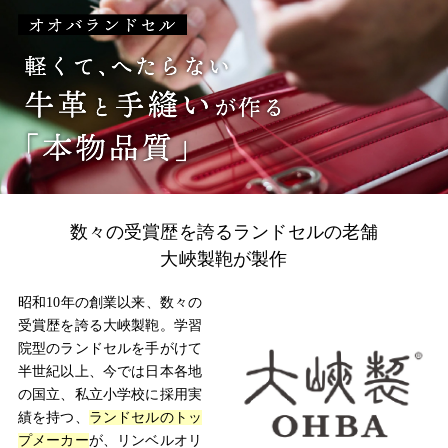
数々の受賞歴を誇るランドセルの老舗
大峽製鞄が製作
昭和10年の創業以来、数々の
受賞歴を誇る大峽製鞄。学習
院型のランドセルを手がけて
半世紀以上、今では日本各地
の国立、私立小学校に採用実
績を持つ、
ランドセルのトッ
プメーカー
が、リンベルオリ