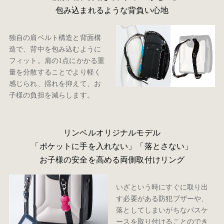
包み込まれるような背負い心地
独自の肩ベルト構造と背面構
造で、背中を包み込むように
フィット。肩の1点にかかる重
量を分散することでより軽く
感じられ、揺れを抑えて、お
子様の負担を減らします。
リンベルオリジナルモデル
「ポケットに手を入れない」「落とさない」
お子様の安全を高める両側取付けリング
いざという時にすぐに取り出
す必要がある防犯ブザーや、
落としてしまいがちなパスケ
ースを取り付けることのでき