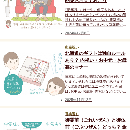
品をおさえておこう
結納返し
「新築祝い」は一生に何度もあることで
はありませんから、ぜひともお祝いの気
高額ギフトの内祝い
持ちを込めて贈りたいもの。新築祝い
を選ぶ前に知っておきたい、新築祝いの
のしの書き方、お相手別の金額相場、タ
就職内祝い
2024年12月6日
ブーな品について解説します。
香典返し
出産祝い
北海道のギフトは独自ルール
喪中見舞い
あり？ 内祝い・お中元・お歳
暮のマナー
引き出物
日本には多彩な贈答の習慣が根付いて
います。それらには地域差があります
結婚式 引出物
が、北海道は特にユニークです。今回
は、お中元・お歳暮・内祝いなどについ
て、北海道の贈り物に関する独自の慣習
法事 引出物
2025年11月12日
をご紹介します。
香典返し
お祝い･お見舞い
御霊前（ごれいぜん）と御仏
前（ごぶつぜん）どっち？ 金