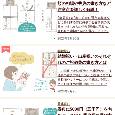
お祝い･お見舞いTOP
額の相場や香典の書き方など
注意点を詳しく解説！
子どものお祝い・ギフト
「御霊前」や「御仏前」は、通夜や葬儀な
どに参列する際に持参する香典袋の表
成人祝い
書きです。故人の信仰（葬儀の宗教）に
合わせて適切なものを選べるように、そ
れぞれの違いや書き方の基本的なマナ
卒園・卒業祝い
2026年1月30日
ーをおさえておきましょう。
初節句祝い
結婚祝い
結婚祝い・出産祝いのそれぞ
入学祝い
れのご祝儀袋の書き方とは
この記事では結婚祝い・出産祝いのご祝
七五三
儀袋の書き方をはじめ、ご祝儀にまつわ
る相場やマナーについて解説。予算ご
とにおすすめの贈り物についてもご紹
仕事のお祝い・ギフト
介します。
2026年7月9日
お詫び
香典返し
香典に5000円（五千円）を包
創立・創業記念（周年記念）