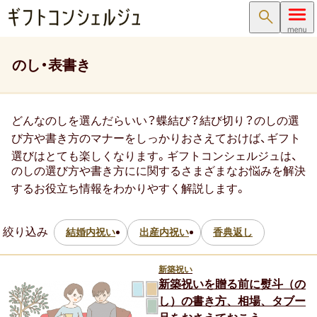
検索
内祝い･お返し
のし・表書き
内祝い･お返しTOP
どんなのしを選んだらいい？蝶結び？結び切り？のしの選
内祝い・お祝い返し
び方や書き方のマナーをしっかりおさえておけば、ギフト
選びはとても楽しくなります。ギフトコンシェルジュは、
出産内祝い ( 出産祝いのお返し )
のしの選び方や書き方にに関するさまざまなお悩みを解決
するお役立ち情報をわかりやすく解説します。
結婚内祝い ( 結婚祝いのお返し )
新築内祝い ( 新築祝いのお返し )
絞り込み
結婚内祝い
出産内祝い
香典返し
快気祝い（快気内祝い）
新築祝い
新築祝いを贈る前に熨斗（の
入学内祝い（入学祝いのお返し）
し）の書き方、相場、タブー