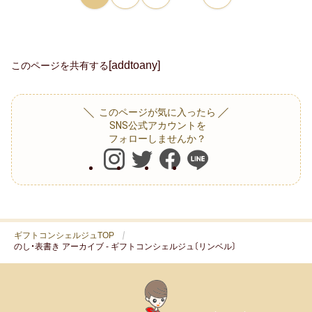
贈る相手別
親族（ 親・親戚 )
[addtoany]
このページを共有する
50代女性
このページが気に入ったら
子供（ 赤ちゃん・孫 )
SNS公式アカウントを
フォローしませんか？
60代女性
上司・先輩
70代女性
ギフトコンシェルジュTOP
のし・表書き アーカイブ - ギフトコンシェルジュ〔リンベル〕
同僚
80代女性