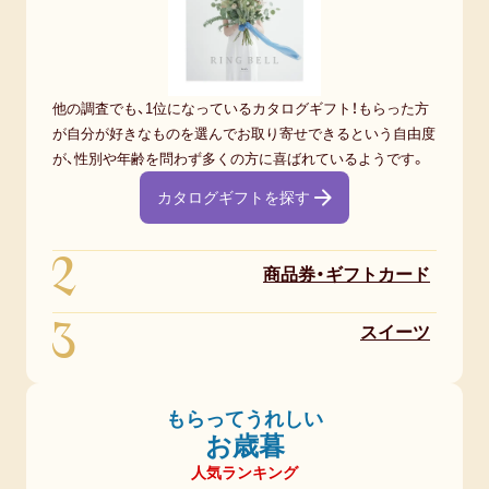
定番ギフト
おすすめ
他の調査でも、1位になっているカタログギフト！もらった方
おしゃれ
が自分が好きなものを選んでお取り寄せできるという自由度
が、性別や年齢を問わず多くの方に喜ばれているようです。
トレンド・流行
カタログギフトを探す
2
注目カテゴリ
商品券・ギフトカード
3
結婚内祝い
出産内祝い
香典返し
スイーツ
結婚 お返し
入進学のお返し
もらってうれしい
お歳暮
長寿祝い
人気ランキング