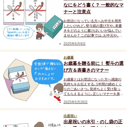
なにをどう書く？ 一般的なマ
ナーと注意点
防災の日
お世話になっている方へお中元を用意
したいけれど、熨斗紙の選び方や、表書
カード式
きをどのように書けばいいか悩んでい
ませんか？ この記事では、お中元や、そ
れに代わるギフトでの熨斗紙の書き方
七夕
2025年6月9日
やマナー、表書きの種類について解説。
感謝の気持ちをきちんと伝えられるよ
バレンタイン
うに、ぜひ参考にしてみてくださいね。
お歳暮
お歳暮を贈る前に！ 熨斗の選
節分
び方＆表書きのマナー
お歳暮とはお世話になった方へ感謝の
ホワイトデー
気持ちをお伝えする、1年間の締めくく
りのごあいさつ。気持ちよく受け取っ
ハロウィン
てもらえるように、正しいマナーを身に
着けることが大切です。この記事では
2025年5月28日
お歳暮を贈る際の、熨斗の選び方や掛け
クリスマス
方、表書きの書き方などを解説します。
出産祝い
おせち
出産祝いの水引・のし袋の正