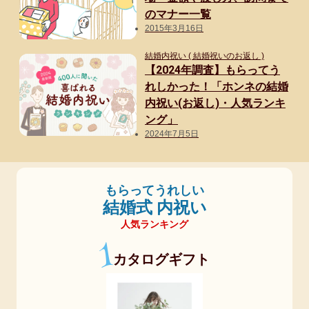
80代男性
のマナー一覧
2015年3月16日
おばあちゃん・祖母
結婚内祝い ( 結婚祝いのお返し )
【2024年調査】もらってう
90代男性
れしかった！「ホンネの結婚
内祝い(お返し)・人気ランキ
20代女性
ング」
30代女性
2024年7月5日
友達・友人
もらってうれしい
40代女性
結婚式 内祝い
人気ランキング
1
ギフトトレンド
カタログギフト
人気・ランキング