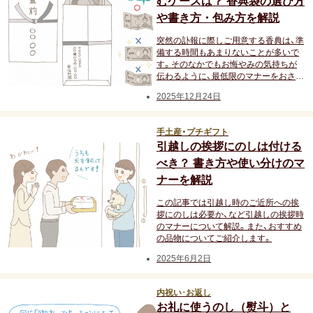
むケースは？ 香典袋の選び方
転職祝い
や書き方・包み方を解説
突然の訃報に際しご用意する香典は、準
就職祝い
備する時間もあまりないことが多いで
す。そのなかでもお悔やみの気持ちが
伝わるように、最低限のマナーをおさえ
開店・移転祝い
ておきましょう。本記事では、香典に
2025年12月24日
5000円（五千円）を包む際の香典袋の選
び方や、包み方を解説します。
退職祝い
手土産・プチギフト
引越しの挨拶にのしは付ける
昇進・栄転祝い
べき？ 書き方や使い分けのマ
叙勲祝い
ナーを解説
この記事では引越し時のご近所への挨
永年勤続表彰
拶にのしは必要か、など引越しの挨拶時
のマナーについて解説。また、おすすめ
の品物についてご紹介します。
陣中見舞い
2025年6月2日
長寿祝い
内祝い･お返し
お礼に使うのし（熨斗）と
百寿