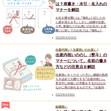
は？表書き・水引・名入れの
卒寿祝い
マナーを解説
お礼を贈る際には、「御礼」と記したの
白寿祝い
し紙を添えます。しかし、結婚や出産、
入学、新築などのお祝いのお礼や、お見
舞いに対してのお礼では、「御礼」とは
還暦祝い
違う表書きを用います。今回はさまざ
2026年4月20日
まな「お礼をしたい」シーン別に、「の
古希祝い
し」の表書きについて解説します。
出産内祝い ( 出産祝いのお返し )
喜寿祝い
出産内祝いののし（熨斗）の
マナーについて。名前の書き
米寿祝い
方などの注意点を解説
出産祝いをくださった方に、感謝の気持
暮らしのお祝い・ギフト
ちを込めてお贈りする「出産内祝い」。
育児中に内祝いの手配をするのはなか
なかに骨の折れるものです。「出産内祝
厄払い・厄除け
い」をお贈りする際に迷いがちな、のし
2025年4月8日
の基本マナーをご紹介します。
結婚祝い
結婚祝い