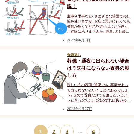
説！
孫の日
慶事や弔事など、さまざまな場面でのし
袋を使いますが、お店に買いに行っても
ギフトマナー
種類が多くてどれを選べばよいか迷っ
た経験はありませんか。突然、のし袋が
必要になっても慌てないように正しい
2025年6月3日
選び方を知っておきたいものです。今
回は、のし袋の種類や選び方について解
マナー・常識
説します。
香典返し
葬儀・通夜に出られない場合
メッセージ（メッセージカード・お礼
は？失礼にならない香典の渡
状）
し方
親しい方の葬儀・通夜でも、事情があっ
のし・表書き
て出られないということはあるでしょ
う。せめて香典だけでも渡したいとい
包装・ラッピング
うとき、どのように対応すれば良いので
しょうか。通夜・葬儀という重要なお別
2018年4月27日
れの場面だからこそ失礼にならないよ
相場・予算
うに、参列できない場合の香典の渡し方
を覚えておきましょう。
1
2
3
...
4