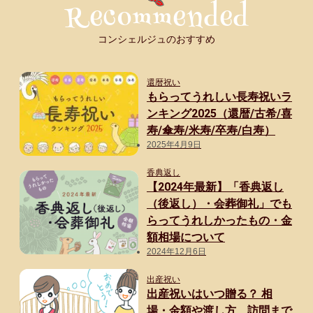
部下・後輩
20代男性
コンシェルジュのおすすめ
90代女性
還暦祝い
もらってうれしい長寿祝いラ
30代男性
ンキング2025（還暦/古希/喜
男性
寿/傘寿/米寿/卒寿/白寿）
2025年4月9日
40代男性
香典返し
【2024年最新】「香典返し
50代男性
（後返し）・会葬御礼」でも
らってうれしかったもの・金
60代男性
額相場について
2024年12月6日
70代男性
出産祝い
おじいちゃん・祖父
出産祝いはいつ贈る？ 相
場・金額や渡し方、訪問まで