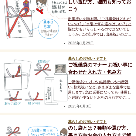
しい選び方、理由も知ってお
お中元
こう
出産祝いを贈る際、「ご祝儀袋はどれが
暑中・残暑見舞い
いいの？」「水引は何を選べばいい？」と
悩む方もいらっしゃるのではないでし
寒中見舞い
ょうか。この記事では、出産祝いのご祝
儀袋や水引の選び方、注意点について解
2026年1月29日
説します。
お歳暮
暮らしのお祝い・ギフト
お年賀
ご祝儀袋のマナー お祝い事に
合わせた入れ方・包み方
母の日
ご祝儀袋といえば、結婚祝いや出産祝
い、快気祝いなど、さまざまな慶事で使
父の日
用します。急に必要になっても、使用し
た経験が少ないとお札の入れ方やご祝
敬老の日
儀袋の包み方に迷ってしまいますよ
2025年6月3日
ね。ここではケース別にふさわしいご
祝儀袋の選び方、ご祝儀袋を包む袱紗の
ひな祭り
使い方についてご紹介します。
暮らしのお祝い・ギフト
のし袋とは？種類や選び方、
こどもの日
書き方やお金の入れ方まで解