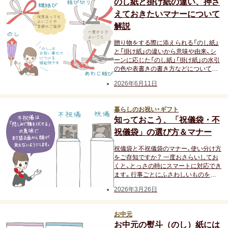
出産祝い
のし紙と掛け紙の違い、押さ
えておきたいマナーについて
誕生祝い
解説
贈り物をする際に添えられる「のし紙」
手土産・プチギフト
と「掛け紙」の違いから意味や由来、シ
ーンに応じた「のし紙」「掛け紙」の水引
の色や表書きの書き方などについて解
お見舞い
説します。
2026年6月11日
新築祝い
暮らしのお祝い・ギフト
退院祝い
知っておこう、「祝儀袋・不
祝儀袋」の選び方＆マナー
結婚記念日
祝儀袋と不祝儀袋のマナー、使い分け方
をご存知ですか？ 一度おさらいしてお
金婚式
くと、とっさの時にスマートに対応でき
ます。行事ごとにふさわしいものを選
べるよう、祝儀・不祝儀袋の種類やマナ
銀婚式
2026年3月26日
ーをご紹介します。
お中元
季節のギフト
お中元の熨斗（のし）紙には