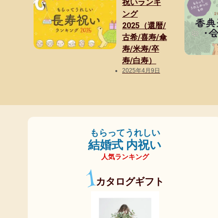
祝いランキ
ング
2025（還暦/
古希/喜寿/傘
寿/米寿/卒
寿/白寿）
2025年4月9日
もらってうれしい
結婚式 内祝い
人気ランキング
1
カタログギフト