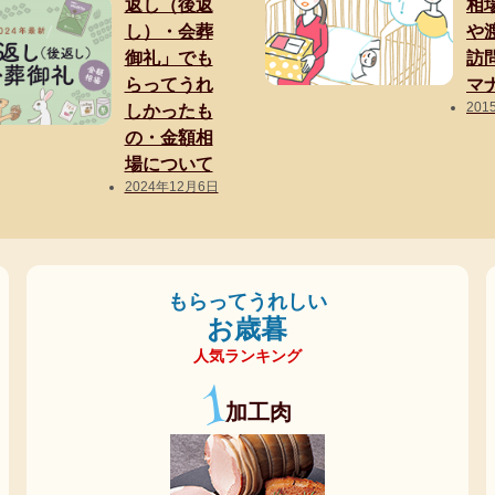
返し（後返
相
し）・会葬
や
御礼」でも
訪
らってうれ
マ
201
しかったも
の・金額相
場について
2024年12月6日
もらってうれしい
お歳暮
人気ランキング
1
加工肉