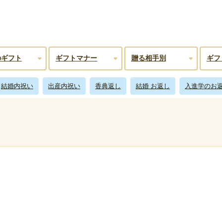
のギフト
ギフトマナー
贈る相手別
ギフ
結婚内祝い
出産内祝い
香典返し
結婚 お返し
入進学のお