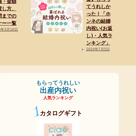
場・金額
てうれしか
渡し方、
った！「ホ
問までの
ンネの結婚
ナー一覧
内祝い(お返
5年3月16日
し)・人気ラ
ンキング」
2024年7月5日
もらってうれしい
出産内祝い
人気ランキング
1
カタログギフト