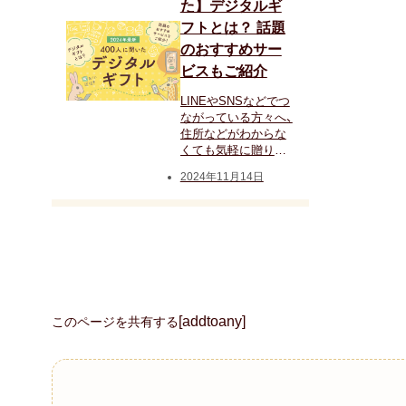
た】デジタルギ
フトとは？ 話題
のおすすめサー
ビスもご紹介
LINEやSNSなどでつ
ながっている方々へ、
住所などがわからな
くても気軽に贈りも
のができるデジタル
2024年11月14日
ギフト。e-Gift（イー
ギフト）やソーシャル
ギフト、SNSギフトと
も呼ばれ、より気軽に
プレゼントを贈るこ
とができ、近年人気が
高まっています。こ
の記事では、SNS普及
時代におすすめの“デ
[addtoany]
このページを共有する
ジタルギフト”や話題
のサービスをご紹介
します。