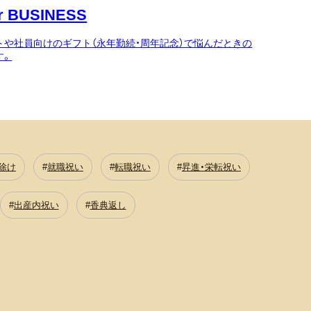
 BUSINESS
トや社員向けのギフト（永年勤続・周年記念）で悩んだときの
す。
除け
就職祝い
転職祝い
昇進・栄転祝い
出産内祝い
香典返し