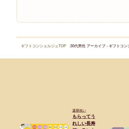
ギフトコンシェルジュTOP
30代男性 アーカイブ - ギフトコ
還暦祝い
もらってう
れしい長寿