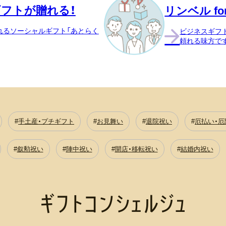
フトが贈れる！
リンベル for
れるソーシャルギフト「あとらく
ビジネスギフ
頼れる味方で
手土産・プチギフト
お見舞い
退院祝い
厄払い・厄
叙勲祝い
陣中祝い
開店・移転祝い
結婚内祝い