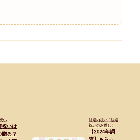
祝い
結婚内祝い ( 結婚
祝いのお返し )
産祝いは
【2024年調
つ贈る？
査】もらっ