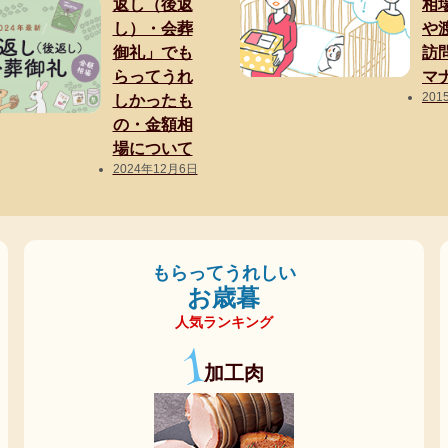
返し（後返
相
し）・会葬
や
御礼」でも
訪
らってうれ
マ
201
しかったも
の・金額相
場について
2024年12月6日
もらってうれしい
お歳暮
人気ランキング
1
加工肉