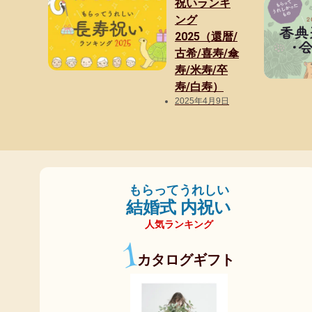
祝いランキ
ング
2025（還暦/
古希/喜寿/傘
寿/米寿/卒
寿/白寿）
2025年4月9日
もらってうれしい
結婚式 内祝い
人気ランキング
1
カタログギフト