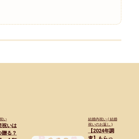
祝い
結婚内祝い ( 結婚
祝いのお返し )
産祝いは
【2024年調
つ贈る？
査】もらっ