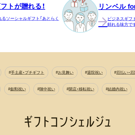
フトが贈れる！
リンベル for
れるソーシャルギフト「あとらく
ビジネスギフ
頼れる味方で
手土産・プチギフト
お見舞い
退院祝い
厄払い・厄
叙勲祝い
陣中祝い
開店・移転祝い
結婚内祝い