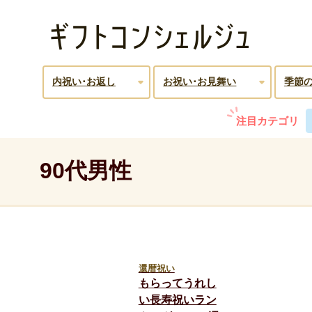
内祝い･お返し
お祝い･お見舞い
季節
注目カテゴリ
90代男性
還暦祝い
もらってうれし
い長寿祝いラン