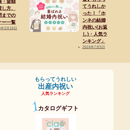
場・金額
てうれしか
渡し方、
った！「ホ
問までの
ンネの結婚
ナー一覧
内祝い(お返
5年3月16日
し)・人気ラ
ンキング」
2024年7月5日
もらってうれしい
出産内祝い
人気ランキング
1
カタログギフト