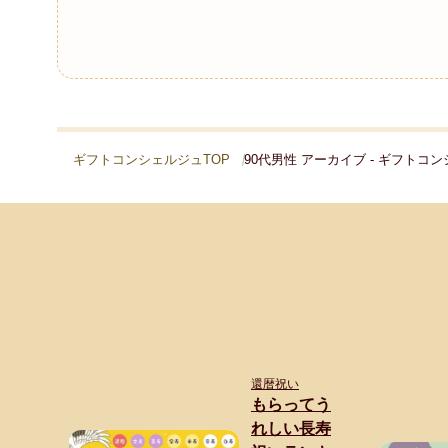
ギフトコンシェルジュTOP
90代男性 アーカイブ - ギフトコ
還暦祝い
もらってう
れしい長寿