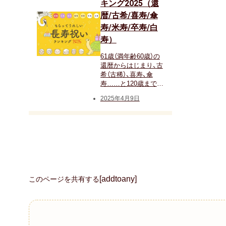
キング2025（還
暦/古希/喜寿/傘
寿/米寿/卒寿/白
寿）
61歳（満年齢60歳）の
還暦からはじまり、古
希（古稀）、喜寿、傘
寿……と120歳まで節
目ごとに長生きと健
2025年4月9日
康をお祝いする長寿
祝いですが、お祝いに
どんなものを贈ると
喜ばれるのでしょう
か。最新のアンケー
ト調査でわかった、長
寿祝いにもらってう
れしかったもののラ
ンキングやマナー、お
[addtoany]
このページを共有する
すすめのプレゼント
などをご紹介しま
す。