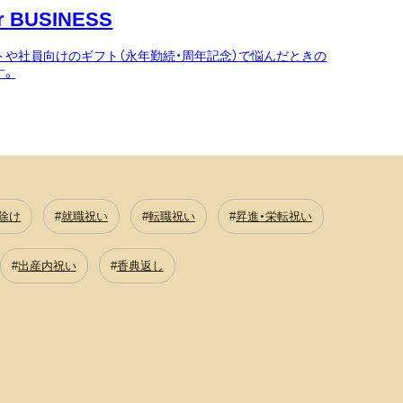
 BUSINESS
トや社員向けのギフト（永年勤続・周年記念）で悩んだときの
す。
除け
就職祝い
転職祝い
昇進・栄転祝い
出産内祝い
香典返し