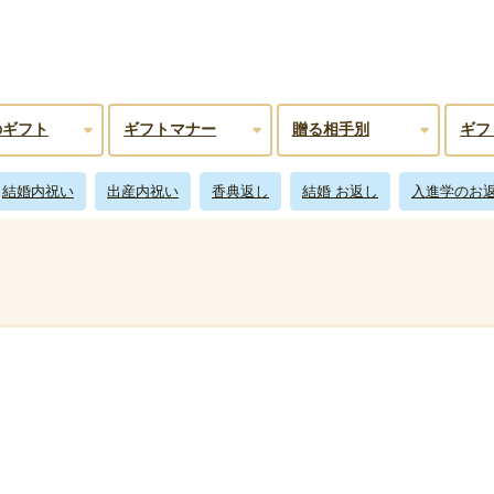
のギフト
ギフトマナー
贈る相手別
ギフ
結婚内祝い
出産内祝い
香典返し
結婚 お返し
入進学のお