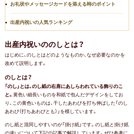
お礼状やメッセージカードを添える時のポイント
卒寿祝い
出産内祝いの人気ランキング
白寿祝い
還暦祝い
出産内祝いののしとは？
古希祝い
はじめに、のしとはどのようなものか、なぜ必要なのかを
改めて説明します。
喜寿祝い
のしとは？
米寿祝い
「のし」とは、のし紙の右肩にあしらわれている飾りのこ
暮らしのお祝い・ギフト
と。
黄色い細長いものを和紙で包んだデザインをしてお
り、この黄色いものは、干したあわびを打ち伸ばした「のし
厄払い・厄除け
あわび（打ちあわびとも）」を模しています。
結婚祝い
のし紙と混同しやすいのが「掛け紙」です。のし紙と掛け紙
の違いについて下記の記事で解説しています。ぜひ参考に