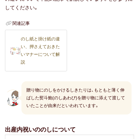
出産祝い
してください。
誕生祝い
関連記事
手土産・プチギフト
のし紙と掛け紙の違
お見舞い
い、押さえておきた
いマナーについて解
新築祝い
説
退院祝い
結婚記念日
贈り物にのしをかけるしきたりは、もともと薄く伸
ばした熨斗鮑(のしあわび)を贈り物に添えて渡して
金婚式
いたことが由来だといわれています。
銀婚式
出産内祝いののしについて
季節のギフト