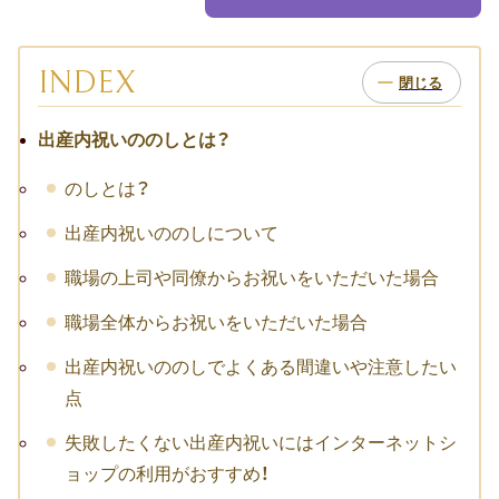
お祝い･お見舞いTOP
子どものお祝い・ギフト
INDEX
成人祝い
出産内祝いののしとは？
卒園・卒業祝い
のしとは？
初節句祝い
出産内祝いののしについて
入学祝い
職場の上司や同僚からお祝いをいただいた場合
七五三
職場全体からお祝いをいただいた場合
出産内祝いののしでよくある間違いや注意したい
仕事のお祝い・ギフト
点
お詫び
失敗したくない出産内祝いにはインターネットシ
ョップの利用がおすすめ！
創立・創業記念（周年記念）