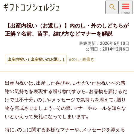
検索
【出産内祝い（お返し）】内のし・外のしどちらが
内祝い･お返し
正解？名前、苗字、結び方などマナーを解説
内祝い･お返しTOP
最終更新：
2026年6月10日
公開日：
2014年2月6日
内祝い・お祝い返し
のし・表書き
出産内祝い ( 出産祝いのお返し )
出産内祝い ( 出産祝いのお返し )
結婚内祝い ( 結婚祝いのお返し )
出産内祝いは、出産した喜びや、いただいたお祝いへの感
謝の気持ちを表現する贈り物ですから、お品物を届けるだ
新築内祝い ( 新築祝いのお返し )
けでは不十分。のしやメッセージで気持ちを添えて、贈り
物を完成させましょう。その際、マナーやルールを知らな
快気祝い（快気内祝い）
いとかえって失礼になってしまいます。
入学内祝い（入学祝いのお返し）
特に、のしに関する多様なマナーや、メッセージを添える