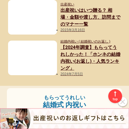
出産祝い
出産祝いはいつ贈る？ 相
場・金額や渡し方、訪問まで
のマナー一覧
2015年3月16日
結婚内祝い ( 結婚祝いのお返し )
【2024年調査】もらってう
れしかった！「ホンネの結婚
内祝い(お返し)・人気ランキ
ング」
2024年7月5日
もらってうれしい
結婚式 内祝い
人気ランキング
1
カタログギフト