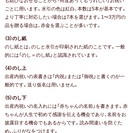
も結びなおせることから「何度あってもうれしい」お祝い
お中元
ごとに用います。水引の色は紅白、本数は5本が基本です。
より丁寧に対応したい場合は7本を選びます。1〜3万円の
暑中・残暑見舞い
品を贈る場合は、赤金を選ぶことが多いです。
寒中見舞い
（3）のし紙
お歳暮
のし紙とは、のしと水引が印刷された紙のことです。一般
的には「のし＝のし紙」と認識されています。
お年賀
（4）のし上
母の日
出産内祝いの表書きは「内祝」または「御祝」と書くのが一
般的です。送り仮名は用いません。
父の日
（5）のし下
敬老の日
出産内祝いの名入れには「赤ちゃんの名前」を書きます。赤
ひな祭り
ちゃんが人生で初めて感謝を伝える機会であり、名前をお
披露目する機会でもあるからです。読み間違いを防ぐた
こどもの日
め、ふりがなをつけます。