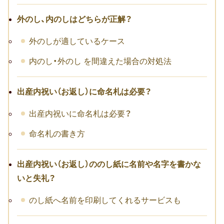
転職祝い
外のし、内のしはどちらが正解？
就職祝い
外のしが適しているケース
開店・移転祝い
内のし・外のし を間違えた場合の対処法
退職祝い
出産内祝い（お返し）に命名札は必要？
昇進・栄転祝い
出産内祝いに命名札は必要？
叙勲祝い
命名札の書き方
永年勤続表彰
出産内祝い（お返し）ののし紙に名前や名字を書かな
陣中見舞い
いと失礼？
長寿祝い
のし紙へ名前を印刷してくれるサービスも
百寿