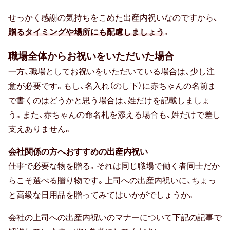
贈る相手別
せっかく感謝の気持ちをこめた出産内祝いなのですから、
贈るタイミングや場所にも配慮しましょう
。
20代女性
職場全体からお祝いをいただいた場合
30代女性
一方、職場としてお祝いをいただいている場合は、少し注
意が必要です。もし、名入れ（のし下）に赤ちゃんの名前ま
友達・友人
で書くのはどうかと思う場合は、姓だけを記載しましょ
40代女性
う。また、赤ちゃんの命名札を添える場合も、姓だけで差し
支えありません。
親族（ 親・親戚 )
会社関係の方へおすすめの出産内祝い
50代女性
仕事で必要な物を贈る。それは同じ職場で働く者同士だか
らこそ選べる贈り物です。上司への出産内祝いに、ちょっ
子供（ 赤ちゃん・孫 )
と高級な日用品を贈ってみてはいかがでしょうか。
60代女性
会社の上司への出産内祝いのマナーについて下記の記事で