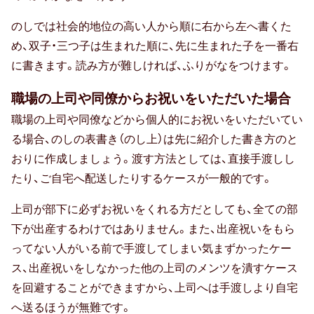
孫の日
のしでは社会的地位の高い人から順に右から左へ書くた
め、双子・三つ子は生まれた順に、先に生まれた子を一番右
ギフトマナー
に書きます。読み方が難しければ、ふりがなをつけます。
職場の上司や同僚からお祝いをいただいた場合
相場・予算
職場の上司や同僚などから個人的にお祝いをいただいてい
る場合、のしの表書き（のし上）は先に紹介した書き方のと
マナー・常識
おりに作成しましょう。渡す方法としては、直接手渡しし
たり、ご自宅へ配送したりするケースが一般的です。
メッセージ（メッセージカード・お礼
状）
上司が部下に必ずお祝いをくれる方だとしても、全ての部
下が出産するわけではありません。また、出産祝いをもら
のし・表書き
ってない人がいる前で手渡してしまい気まずかったケー
ス、出産祝いをしなかった他の上司のメンツを潰すケース
包装・ラッピング
を回避することができますから、上司へは手渡しより自宅
へ送るほうが無難です。