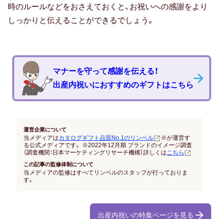
時のルールなどをおさえておくと、お祝いへの感謝をより
結納返し
しっかりと伝えることができるでしょう。
高額ギフトの内祝い
就職内祝い
マナーを守って感謝を伝える！
香典返し
出産内祝いにおすすめのギフトはこちら
喪中見舞い
引き出物
運営企業について
当メディアは
カタログギフト品質No.1のリンベル
※が運営す
結婚式 引出物
る公式メディアです。 ※2022年12月期 ブランドのイメージ調査
（調査機関：日本マーケティングリサーチ機構）詳しくは
こちら
法事 引出物
この記事の監修体制について
当メディアの監修はすべてリンベルのスタッフが行っておりま
す。
お祝い･お見舞い
出産内祝いの特集ページを見る