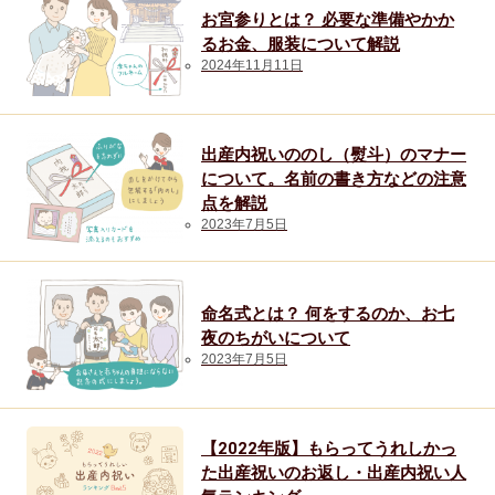
お宮参りとは？ 必要な準備やかか
るお金、服装について解説
2024年11月11日
出産内祝いののし（熨斗）のマナー
について。名前の書き方などの注意
点を解説
2023年7月5日
命名式とは？ 何をするのか、お七
夜のちがいについて
2023年7月5日
【2022年版】もらってうれしかっ
た出産祝いのお返し・出産内祝い人