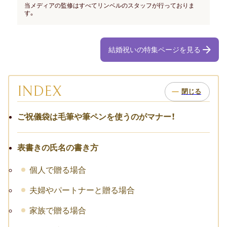
お祝い･お見舞いTOP
当メディアの監修はすべてリンベルのスタッフが行っておりま
す。
子どものお祝い・ギフト
結婚祝いの特集ページを見る
成人祝い
卒園・卒業祝い
INDEX
初節句祝い
ご祝儀袋は毛筆や筆ペンを使うのがマナー！
入学祝い
七五三
表書きの氏名の書き方
仕事のお祝い・ギフト
個人で贈る場合
夫婦やパートナーと贈る場合
お詫び
家族で贈る場合
創立・創業記念（周年記念）