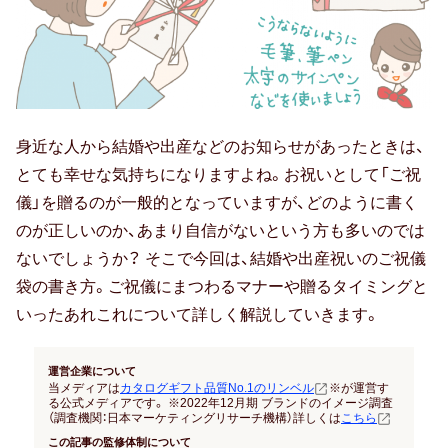
結納返し
高額ギフトの内祝い
就職内祝い
身近な人から結婚や出産などのお知らせがあったときは、
香典返し
とても幸せな気持ちになりますよね。お祝いとして「ご祝
喪中見舞い
儀」を贈るのが一般的となっていますが、どのように書く
のが正しいのか、あまり自信がないという方も多いのでは
引き出物
ないでしょうか？ そこで今回は、結婚や出産祝いのご祝儀
袋の書き方。ご祝儀にまつわるマナーや贈るタイミングと
結婚式 引出物
いったあれこれについて詳しく解説していきます。
法事 引出物
運営企業について
当メディアは
カタログギフト品質No.1のリンベル
※が運営す
お祝い･お見舞い
る公式メディアです。 ※2022年12月期 ブランドのイメージ調査
（調査機関：日本マーケティングリサーチ機構）詳しくは
こちら
この記事の監修体制について