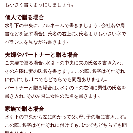
も小さく書くようにしましょう。
お中元
個人で贈る場合
暑中・残暑見舞い
水引下の中央に、フルネームで書きましょう。会社名や肩
寒中見舞い
書などを記す場合は氏名の右上に、氏名よりも小さい字で
バランスを見ながら書きます。
お歳暮
夫婦やパートナーと贈る場合
お年賀
ご夫婦で贈る場合、水引下の中央に夫の氏名を書き入れ、
その左隣に妻の氏名を書きます。この際、名字はそれぞれ
母の日
に付けても、1つでもどちらでも問題ありません。
父の日
パートナーと贈る場合は、水引の下の右側に男性の氏名を
書き入れ、その左隣に女性の氏名を書きます。
敬老の日
家族で贈る場合
ひな祭り
水引下の中央から左に向かって父、母、子の順に書きます。
この際、名字はそれぞれに付けても、1つでもどちらでも問
こどもの日