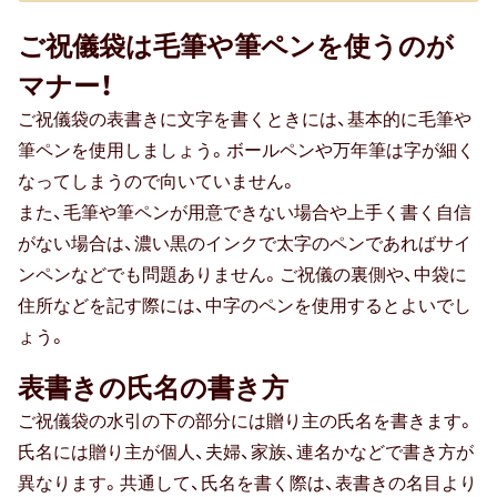
ご祝儀袋は毛筆や筆ペンを使うのが
防災の日
マナー！
カード式
ご祝儀袋の表書きに文字を書くときには、基本的に毛筆や
筆ペンを使用しましょう。ボールペンや万年筆は字が細く
七夕
なってしまうので向いていません。
また、毛筆や筆ペンが用意できない場合や上手く書く自信
バレンタイン
がない場合は、濃い黒のインクで太字のペンであればサイ
節分
ンペンなどでも問題ありません。ご祝儀の裏側や、中袋に
住所などを記す際には、中字のペンを使用するとよいでし
ホワイトデー
ょう。
ハロウィン
表書きの氏名の書き方
クリスマス
ご祝儀袋の水引の下の部分には贈り主の氏名を書きます。
氏名には贈り主が個人、夫婦、家族、連名かなどで書き方が
おせち
異なります。共通して、氏名を書く際は、表書きの名目より