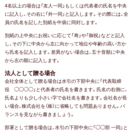
贈る相手別
4名以上の場合は「友人一同」もしくは代表者の氏名を中央
に記入し、その右に「外一同」と記入します。その際には、全
員の氏名を記した別紙を中袋に同封します。
20代女性
別紙の上中央にお祝いに応じて「寿」や「御祝」などと記入
30代女性
し、その下に中央から左に向かって地位や年齢の高い方か
友達・友人
ら氏名を記入します。差異がない場合は、五十音順に中央
から左の順に記入します。
40代女性
法人として贈る場合
親族（ 親・親戚 )
会社全体として贈る場合は水引の下部中央に「代表取締
役 ◯◯◯◯」と代表者の氏名を書きます。氏名の右側に、
50代女性
氏名よりも少し小さい字で会社名を書きます。会社名が長
い場合、株式会社を（株）に省略しても問題ありません。バ
子供（ 赤ちゃん・孫 )
ランスを見ながら書きましょう。
60代女性
部署として贈る場合は、水引の下部中央に「◯◯部 一同」と