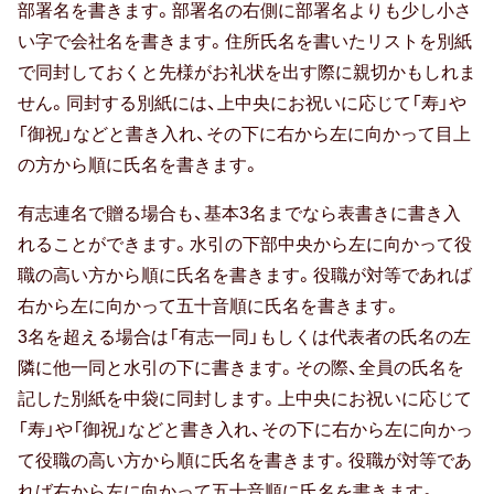
上司・先輩
部署名を書きます。部署名の右側に部署名よりも少し小さ
い字で会社名を書きます。住所氏名を書いたリストを別紙
70代女性
で同封しておくと先様がお礼状を出す際に親切かもしれま
せん。同封する別紙には、上中央にお祝いに応じて「寿」や
同僚
「御祝」などと書き入れ、その下に右から左に向かって目上
80代女性
の方から順に氏名を書きます。
部下・後輩
有志連名で贈る場合も、基本3名までなら表書きに書き入
れることができます。水引の下部中央から左に向かって役
20代男性
職の高い方から順に氏名を書きます。役職が対等であれば
右から左に向かって五十音順に氏名を書きます。
90代女性
3名を超える場合は「有志一同」もしくは代表者の氏名の左
30代男性
隣に他一同と水引の下に書きます。その際、全員の氏名を
記した別紙を中袋に同封します。上中央にお祝いに応じて
男性
「寿」や「御祝」などと書き入れ、その下に右から左に向かっ
40代男性
て役職の高い方から順に氏名を書きます。役職が対等であ
れば右から左に向かって五十音順に氏名を書きます。