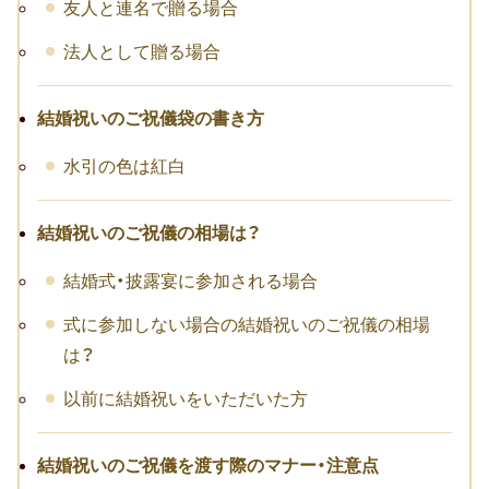
友人と連名で贈る場合
転職祝い
法人として贈る場合
就職祝い
結婚祝いのご祝儀袋の書き方
開店・移転祝い
水引の色は紅白
退職祝い
昇進・栄転祝い
結婚祝いのご祝儀の相場は？
叙勲祝い
結婚式・披露宴に参加される場合
式に参加しない場合の結婚祝いのご祝儀の相場
永年勤続表彰
は？
陣中見舞い
以前に結婚祝いをいただいた方
長寿祝い
結婚祝いのご祝儀を渡す際のマナー・注意点
百寿