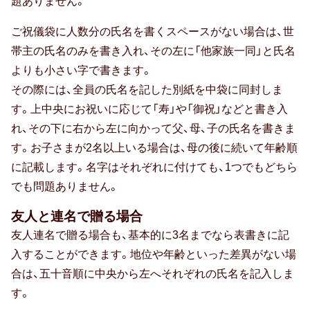
題ありません。
孫の日
ご祝儀袋に人数分の氏名を書くスペースがない場合は、世
帯主の氏名のみを書き入れ、その左に「他家族一同」と氏名
ギフトマナー
よりも小さい字で書きます。
その際には、全員の氏名を記した別紙を中袋に同封しま
す。上中央にお祝いに応じて「寿」や「御祝」などと書き入
相場・予算
れ、その下に右から左に向かって父、母、子の氏名を書きま
す。お子さまが2名以上いる場合は、母の後に続いて年齢順
マナー・常識
に記載します。名字はそれぞれに付けても、1つでもどちら
メッセージ（メッセージカード・お礼
でも問題ありません。
状）
友人と連名で贈る場合
のし・表書き
友人連名で贈る場合も、基本的に3名までなら表書きに記
入することができます。地位や年齢といった差異がない場
包装・ラッピング
合は、五十音順に中央から左へそれぞれの氏名を記入しま
す。