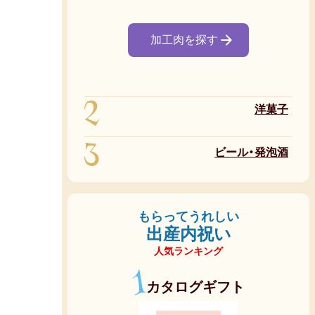
加工肉を探す
2
洋菓子
3
ビール・発泡酒
もらってうれしい
出産内祝い
人気ランキング
1
カタログギフト