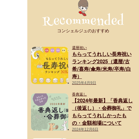
コンシェルジュのおすすめ
還暦祝い
もらってうれしい長寿祝い
ランキング2025（還暦/古
希/喜寿/傘寿/米寿/卒寿/白
寿）
2025年4月9日
香典返し
【2024年最新】「香典返し
（後返し）・会葬御礼」で
もらってうれしかったも
の・金額相場について
2024年12月6日