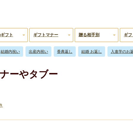
のギフト
ギフトマナー
贈る相手別
ギフ
結婚内祝い
出産内祝い
香典返し
結婚 お返し
入進学のお
ナーやタブー
き