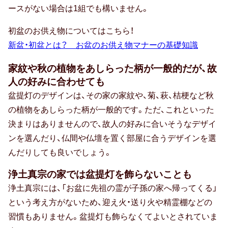
お中元
ースがない場合は1組でも構いません。
初盆のお供え物についてはこちら！
暑中・残暑見舞い
新盆・初盆とは？ お盆のお供え物マナーの基礎知識
寒中見舞い
家紋や秋の植物をあしらった柄が一般的だが、故
お歳暮
人の好みに合わせても
盆提灯のデザインは、その家の家紋や、菊、萩、桔梗など秋
お年賀
の植物をあしらった柄が一般的です。ただ、これといった
決まりはありませんので、故人の好みに合いそうなデザイ
母の日
ンを選んだり、仏間や仏壇を置く部屋に合うデザインを選
父の日
んだりしても良いでしょう。
敬老の日
浄土真宗の家では盆提灯を飾らないことも
浄土真宗には、「お盆に先祖の霊が子孫の家へ帰ってくる」
ひな祭り
という考え方がないため、迎え火・送り火や精霊棚などの
こどもの日
習慣もありません。盆提灯も飾らなくてよいとされていま