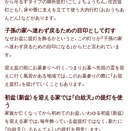
から吊るすタイプの御所提灯（ごしょちょうちん、住吉提
灯とも）、床や畳に支えを立てて使う大内行灯（おおうちあ
卒寿祝い
んどん）などがあります。
白寿祝い
子孫の家へ迷わず戻るための目印として灯す
還暦祝い
なぜお盆に提灯を飾るかというと、この灯りが「子孫の家
へ迷わず戻るための目印になる」からだと言われていま
古希祝い
す。
喜寿祝い
迎え盆の前にお墓参りへ行く、つまりお墓へ先祖の霊を迎
えに行く風習がある地域では、このお墓参りの際に「お迎
米寿祝い
え提灯」を提げていくこともあります。
暮らしのお祝い・ギフト
初盆（新盆）を迎える家では「白紋天」の提灯を使
う
厄払い・厄除け
家族が亡くなってから初めてのお盆、いわゆる初盆（新盆）
結婚祝い
を迎える家では、毎年飾っている盆提灯ではなく、新たに
「白紋天（しろもんてん）」の提灯を用意します。