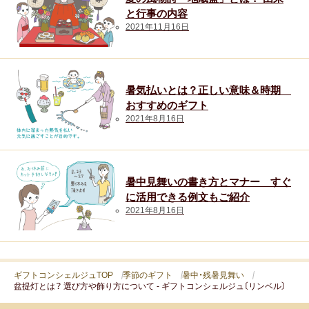
と行事の内容
人気・ランキング
2021年11月16日
定番ギフト
おすすめ
暑気払いとは？正しい意味＆時期
おすすめのギフト
おしゃれ
2021年8月16日
注目カテゴリ
暑中見舞いの書き方とマナー すぐ
に活用できる例文もご紹介
結婚内祝い
出産内祝い
香典返し
2021年8月16日
結婚 お返し
入進学のお返し
ギフトコンシェルジュTOP
季節のギフト
暑中・残暑見舞い
長寿祝い
盆提灯とは？ 選び方や飾り方について - ギフトコンシェルジュ〔リンベル〕