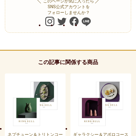
贈る相手別
このページが気に入ったら
SNS公式アカウントを
フォローしませんか？
30代男性
男性
40代男性
この記事に関係する商品
50代男性
60代男性
70代男性
おじいちゃん・祖父
80代男性
ネプチューン＆トリトンコー
ギャラクシー＆アポロコース
おばあちゃん・祖母