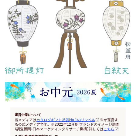
結納返し
高額ギフトの内祝い
就職内祝い
香典返し
喪中見舞い
引き出物
結婚式 引出物
法事 引出物
運営企業について
当メディアは
カタログギフト品質No.1のリンベル
※が運営す
お祝い･お見舞い
る公式メディアです。 ※2022年12月期 ブランドのイメージ調査
（調査機関：日本マーケティングリサーチ機構）詳しくは
こちら