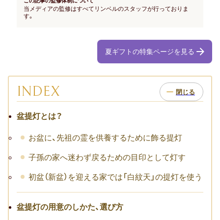
この記事の監修体制について
お祝い･お見舞いTOP
当メディアの監修はすべてリンベルのスタッフが行っておりま
す。
子どものお祝い・ギフト
成人祝い
夏ギフトの特集ページを見る
卒園・卒業祝い
INDEX
初節句祝い
盆提灯とは？
入学祝い
お盆に、先祖の霊を供養するために飾る提灯
七五三
子孫の家へ迷わず戻るための目印として灯す
仕事のお祝い・ギフト
初盆（新盆）を迎える家では「白紋天」の提灯を使う
お詫び
盆提灯の用意のしかた、選び方
創立・創業記念（周年記念）