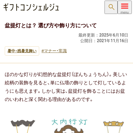
検索
盆提灯とは？ 選び方や飾り方について
内祝い･お返し
最終更新：
2025年6月10日
公開日：
2021年11月16日
内祝い･お返しTOP
マナー・常識
暑中・残暑見舞い
内祝い・お祝い返し
出産内祝い ( 出産祝いのお返し )
ほのかな灯りが幻想的な盆提灯（ぼんちょうちん）。美しい
結婚内祝い ( 結婚祝いのお返し )
絵柄の装飾を見ると、単に仏壇の飾りとして灯しているよ
うにも思えます。しかし実は、盆提灯を飾ることにはお盆
新築内祝い ( 新築祝いのお返し )
のいわれと深く関わる理由があるのです。
快気祝い（快気内祝い）
入学内祝い（入学祝いのお返し）