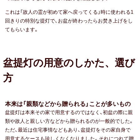
出産祝い
これは「故人の霊が初めて家へ戻ってくる」時に使われる1
誕生祝い
回きりの特別な提灯で、お盆が終わったらお焚き上げをし
てもらいます。
手土産・プチギフト
お見舞い
新築祝い
盆提灯の用意のしかた、選び
退院祝い
方
結婚記念日
金婚式
本来は「親類などから贈られる」ことが多いもの
盆提灯は本来その家で用意するのではなく、初盆の際に親
銀婚式
類や故人と親しい方などから贈られるのが一般的でした。
ただ、最近は住宅事情などもあり、盆提灯をその家自身で
季節のギフト
用意するケースも珍しくなくなりました。それにつれて贈