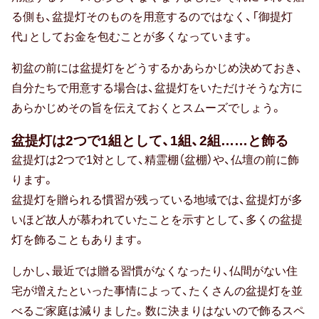
る側も、盆提灯そのものを用意するのではなく、「御提灯
代」としてお金を包むことが多くなっています。
防災の日
初盆の前には盆提灯をどうするかあらかじめ決めておき、
カード式
自分たちで用意する場合は、盆提灯をいただけそうな方に
七夕
あらかじめその旨を伝えておくとスムーズでしょう。
バレンタイン
盆提灯は2つで1組として、1組、2組……と飾る
盆提灯は2つで1対として、精霊棚（盆棚）や、仏壇の前に飾
節分
ります。
盆提灯を贈られる慣習が残っている地域では、盆提灯が多
ホワイトデー
いほど故人が慕われていたことを示すとして、多くの盆提
ハロウィン
灯を飾ることもあります。
クリスマス
しかし、最近では贈る習慣がなくなったり、仏間がない住
宅が増えたといった事情によって、たくさんの盆提灯を並
おせち
べるご家庭は減りました。数に決まりはないので飾るスペ