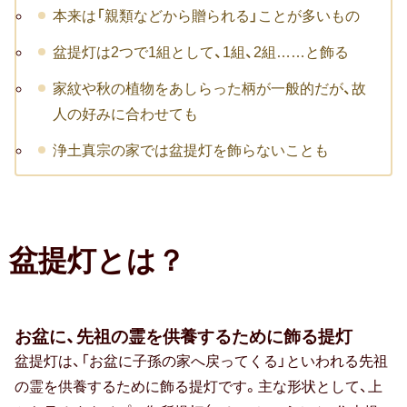
本来は「親類などから贈られる」ことが多いもの
転職祝い
盆提灯は2つで1組として、1組、2組……と飾る
就職祝い
家紋や秋の植物をあしらった柄が一般的だが、故
開店・移転祝い
人の好みに合わせても
退職祝い
浄土真宗の家では盆提灯を飾らないことも
昇進・栄転祝い
叙勲祝い
盆提灯とは？
永年勤続表彰
陣中見舞い
お盆に、先祖の霊を供養するために飾る提灯
長寿祝い
盆提灯は、「お盆に子孫の家へ戻ってくる」といわれる先祖
の霊を供養するために飾る提灯です。主な形状として、上
百寿