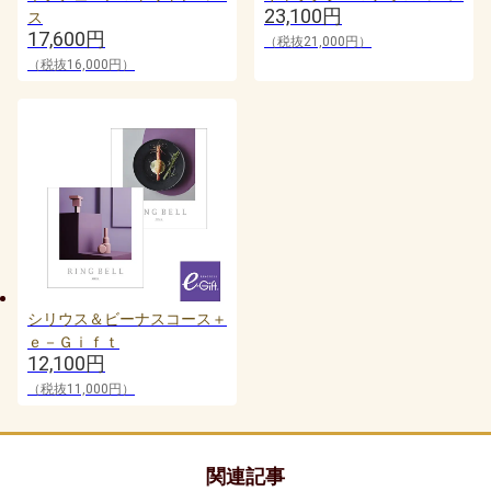
23,100円
ス
17,600円
（税抜21,000円）
90代男性
（税抜16,000円）
20代女性
30代女性
友達・友人
40代女性
親族（ 親・親戚 )
シリウス＆ビーナスコース＋
ｅ－Ｇｉｆｔ
50代女性
12,100円
（税抜11,000円）
子供（ 赤ちゃん・孫 )
60代女性
関連記事