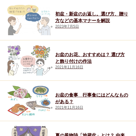
上司・先輩
初盆・新盆のお返し。選び方、贈り
70代女性
方などの基本マナーを解説
2023年7月5日
同僚
80代女性
お盆のお花、おすすめは？ 選び方
部下・後輩
と飾り付けの作法
2021年11月16日
20代男性
90代女性
お盆の食事 行事食にはどんなもの
がある？
ギフトトレンド
2021年11月16日
トレンド・流行
夏の風物詩「地蔵盆」とは？ 由来