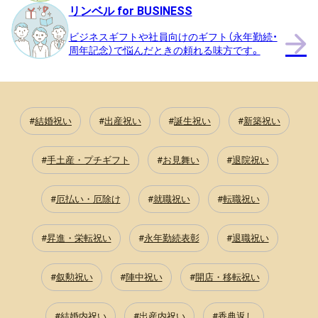
リンベル for BUSINESS
ビジネスギフトや社員向けのギフト（永年勤続・
周年記念）で悩んだときの頼れる味方です。
結婚祝い
出産祝い
誕生祝い
新築祝い
手土産・プチギフト
お見舞い
退院祝い
厄払い・厄除け
就職祝い
転職祝い
昇進・栄転祝い
永年勤続表彰
退職祝い
叙勲祝い
陣中祝い
開店・移転祝い
結婚内祝い
出産内祝い
香典返し