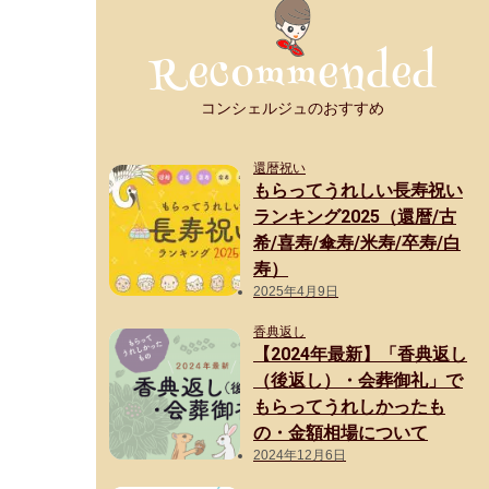
コンシェルジュのおすすめ
還暦祝い
もらってうれしい長寿祝い
ランキング2025（還暦/古
希/喜寿/傘寿/米寿/卒寿/白
寿）
2025年4月9日
香典返し
【2024年最新】「香典返し
（後返し）・会葬御礼」で
もらってうれしかったも
の・金額相場について
2024年12月6日