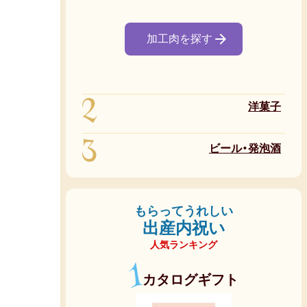
加工肉を探す
2
洋菓子
3
ビール・発泡酒
もらってうれしい
出産内祝い
人気ランキング
1
カタログギフト