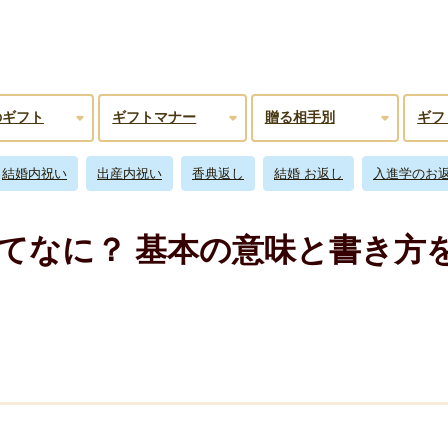
のギフト
ギフトマナー
贈る相手別
ギフ
結婚内祝い
出産内祝い
香典返し
結婚 お返し
入進学のお
てなに？ 基本の意味と書き方