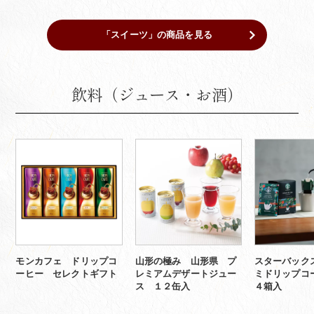
「スイーツ」の商品を見る
飲料（ジュース・お酒）
モンカフェ ドリップコ
山形の極み 山形県 プ
スターバック
ーヒー セレクトギフト
レミアムデザートジュー
ミドリップコ
ス １２缶入
４箱入