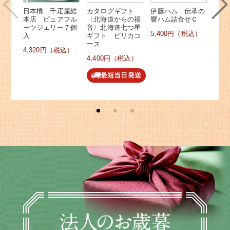
日本橋 千疋屋総
カタログギフト
伊藤ハム 伝承の
本店 ピュアフル
〈北海道からの福
響ハム詰合せＣ
ーツジェリー７個
音〉北海道七つ星
5,400円（税込）
入
ギフト ピリカコ
ース
4,320円（税込）
4,400円（税込）
最短当日発送