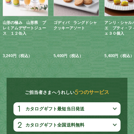
山形の極み 山形県 プ
ゴディバ ラングドシャ
アンリ・シャル
レミアムデザートジュー
クッキーアソート
エ プティ・フ
ス １２缶入
ェ３０個入
3,240円（税込）
5,400円（税込）
5,400円（税込）
5
つのサービス
ご担当者さまへうれしい
1
カタログギフト最短当日発送
2
カタログギフト全国送料無料