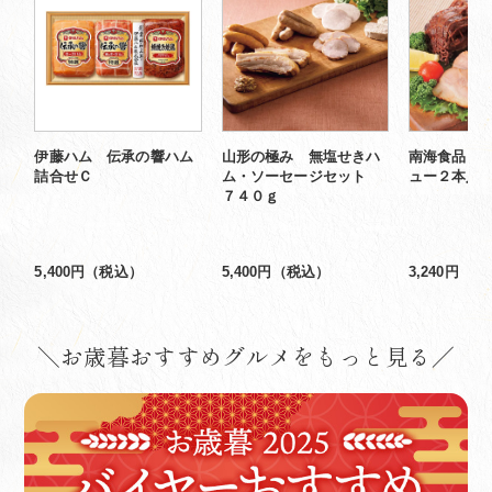
伊藤ハム 伝承の響ハム
山形の極み 無塩せきハ
南海食品 
詰合せＣ
ム・ソーセージセット
ュー２本入
７４０ｇ
5,400円（税込）
5,400円（税込）
3,240円（
＼お歳暮おすすめグルメをもっと見る／