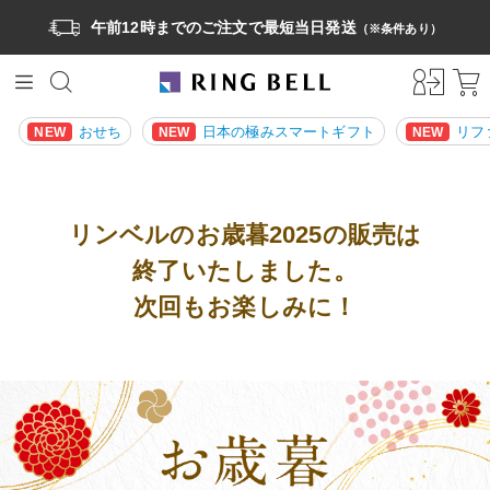
冬の
デジタル
お歳暮の
おすすめ
嬉しい!
お取り寄せ
ギフト
基本マナー
午前12時までのご注文で最短当日発送
（※条件あり）
ランキング
定番商品
おせち
日本の極みスマートギフト
リフ
NEW
NEW
NEW
リンベルのお歳暮2025の販売は
終了いたしました。
次回もお楽しみに！