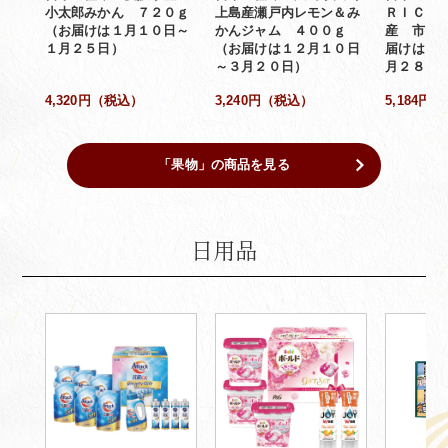
小太郎みかん ７２０ｇ
上島産瀬戸内レモン＆み
ＲＩＣＥ
（お届けは１月１０日～
かんジャム ４００ｇ
産 市田
１月２５日）
（お届けは１２月１０日
届けは１
～３月２０日）
月２８日
4,320円（税込）
3,240円（税込）
5,184円
「果物」の商品を見る
日用品