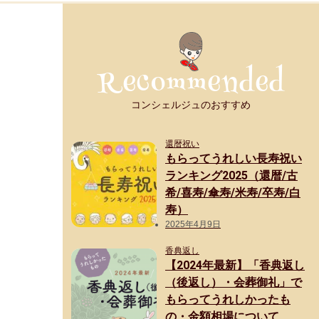
コンシェルジュのおすすめ
還暦祝い
もらってうれしい長寿祝い
ランキング2025（還暦/古
希/喜寿/傘寿/米寿/卒寿/白
寿）
2025年4月9日
香典返し
【2024年最新】「香典返し
（後返し）・会葬御礼」で
もらってうれしかったも
の・金額相場について