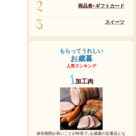
2
商品券・ギフトカード
3
スイーツ
もらってうれしい
お歳暮
人気ランキング
1
加工肉
保存期間が長いことが特長で、お歳暮の定番品とな