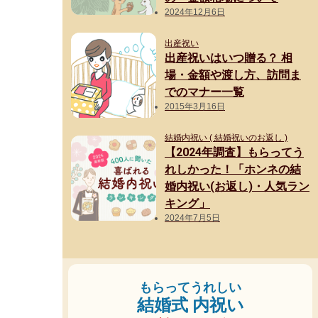
2024年12月6日
出産祝い
出産祝いはいつ贈る？ 相
場・金額や渡し方、訪問ま
でのマナー一覧
2015年3月16日
結婚内祝い ( 結婚祝いのお返し )
【2024年調査】もらってう
れしかった！「ホンネの結
婚内祝い(お返し)・人気ラン
キング」
2024年7月5日
もらってうれしい
結婚式 内祝い