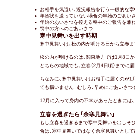
お相手を気遣い、近況報告を行う一般的な寒
年賀状を送っていない場合の年始のごあい
年始のあいさつを控える喪中のご報告を兼
喪中の方へのごあいさつ
寒中見舞いを出す時期
寒中見舞いは、松の内が明ける日から立春ま
松の内が明けるのは、関東地方では1月8日か
どちらの地域でも、立春（2月4日頃）までに
ちなみに、寒中見舞いはお相手に届くのが1月8
ても構いません。むしろ、早めにごあいさつ
12月に入って身内の不幸があったときには
立春を過ぎたら「余寒見舞い」
もし立春を過ぎるまで寒中見舞いを出しそ
合は、寒中見舞いではなく余寒見舞いとして