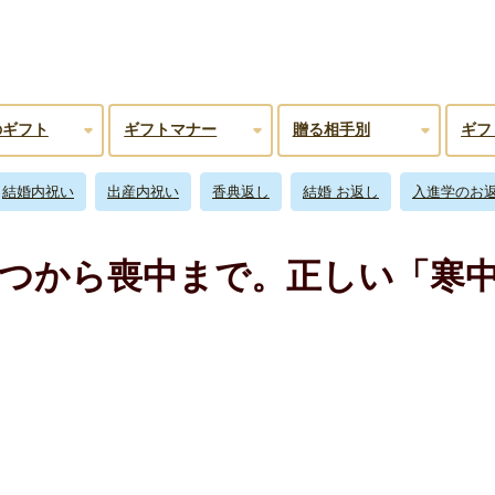
のギフト
ギフトマナー
贈る相手別
ギフ
結婚内祝い
出産内祝い
香典返し
結婚 お返し
入進学のお
つから喪中まで。正しい「寒