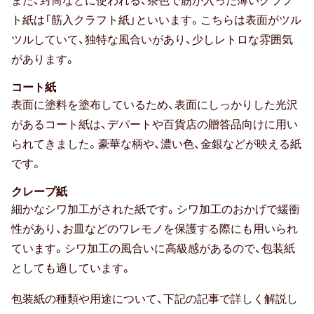
また、封筒などに使われる、茶色で筋が入った薄いクラフ
ト紙は「筋入クラフト紙」といいます。こちらは表面がツル
ツルしていて、独特な風合いがあり、少しレトロな雰囲気
防災の日
があります。
カード式
コート紙
七夕
表面に塗料を塗布しているため、表面にしっかりした光沢
があるコート紙は、デパートや百貨店の贈答品向けに用い
バレンタイン
られてきました。豪華な柄や、濃い色、金銀などが映える紙
です。
節分
クレープ紙
ホワイトデー
細かなシワ加工がされた紙です。シワ加工のおかげで緩衝
性があり、お皿などのワレモノを保護する際にも用いられ
ハロウィン
ています。シワ加工の風合いに高級感があるので、包装紙
クリスマス
としても適しています。
おせち
包装紙の種類や用途について、下記の記事で詳しく解説し