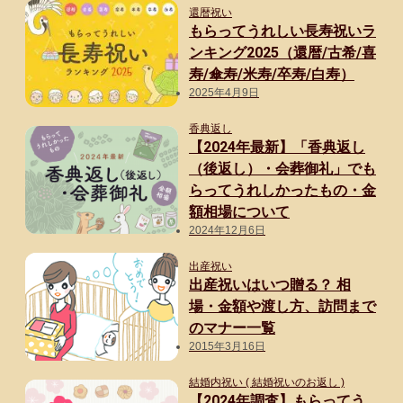
還暦祝い
もらってうれしい長寿祝いラ
ンキング2025（還暦/古希/喜
寿/傘寿/米寿/卒寿/白寿）
2025年4月9日
香典返し
【2024年最新】「香典返し
（後返し）・会葬御礼」でも
らってうれしかったもの・金
額相場について
2024年12月6日
出産祝い
出産祝いはいつ贈る？ 相
場・金額や渡し方、訪問まで
のマナー一覧
2015年3月16日
結婚内祝い ( 結婚祝いのお返し )
【2024年調査】もらってう