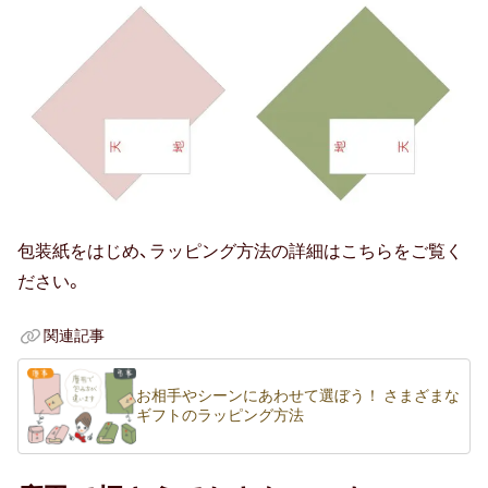
贈る相手別
20代女性
30代女性
友達・友人
40代女性
包装紙をはじめ、ラッピング方法の詳細はこちらをご覧く
ださい。
親族（ 親・親戚 )
関連記事
50代女性
子供（ 赤ちゃん・孫 )
お相手やシーンにあわせて選ぼう！ さまざまな
ギフトのラッピング方法
60代女性