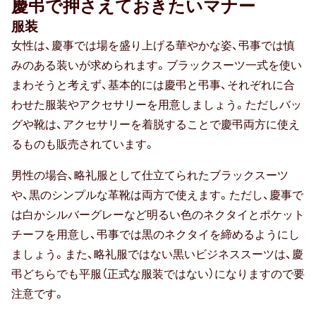
慶弔で押さえておきたいマナー
上司・先輩
服装
70代女性
女性は、慶事では場を盛り上げる華やかな姿、弔事では慎
みのある装いが求められます。ブラックスーツ一式を使い
同僚
まわそうと考えず、基本的には慶弔と弔事、それぞれに合
80代女性
わせた服装やアクセサリーを用意しましょう。ただしバッ
グや靴は、アクセサリーを着脱することで慶弔両方に使え
部下・後輩
るものも販売されています。
20代男性
男性の場合、略礼服として仕立てられたブラックスーツ
や、黒のシンプルな革靴は両方で使えます。ただし、慶事で
90代女性
は白かシルバーグレーなど明るい色のネクタイとポケット
30代男性
チーフを用意し、弔事では黒のネクタイを締めるようにし
ましょう。また、略礼服ではない黒いビジネススーツは、慶
男性
弔どちらでも平服（正式な服装ではない）になりますので要
40代男性
注意です。