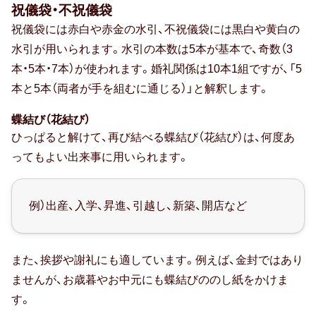
50代男性
祝儀袋・不祝儀袋
祝儀袋には赤白や赤金の水引、不祝儀袋には黒白や黄白の
60代男性
水引が用いられます。水引の本数は5本が基本で、奇数（3
本・5本・7本）が使われます。婚礼関係は10本1組ですが、「5
70代男性
本と5本（両者が手を組むに通じる）」と解釈します。
おじいちゃん・祖父
蝶結び（花結び）
ひっぱると解けて、再び結べる蝶結び（花結び）は、何度あ
80代男性
ってもよい出来事に用いられます。
おばあちゃん・祖母
90代男性
例）出産、入学、昇進、引越し、新築、開店など
ギフトトレンド
また、挨拶や謝礼にも適しています。例えば、金封ではあり
ませんが、お歳暮やお中元にも蝶結びののし紙をかけま
す。
トレンド・流行