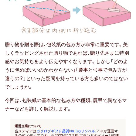
結納返し
高額ギフトの内祝い
就職内祝い
贈り物を贈る際は、包装紙の包み方が非常に重要です。美
香典返し
しくラッピングされた贈り物であれば、贈り先さまに特別
喪中見舞い
感やお気持ちをより伝えやすくなります。しかし「どのよ
うに包めばいいのかわからない」「慶事と弔事で包み方が
引き出物
違うの？」といった疑問を持っている方も多いのではない
でしょうか。
結婚式 引出物
今回は、包装紙の基本的な包み方や種類、慶弔で異なるマ
法事 引出物
ナーなどを詳しく解説します。
お祝い･お見舞い
運営企業について
当メディアは
カタログギフト品質No.1のリンベル
※が運営す
る公式メディアです。 ※2022年12月期 ブランドのイメージ調査