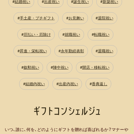
結婚祝い
出産祝い
誕生祝い
新築祝い
手土産・プチギフト
お見舞い
退院祝い
厄払い・厄除け
就職祝い
転職祝い
昇進・栄転祝い
永年勤続表彰
退職祝い
叙勲祝い
陣中祝い
開店・移転祝い
結婚内祝い
出産内祝い
香典返し
いつ、誰に、何を、どのようにギフトを贈れば喜ばれるか？マナーや