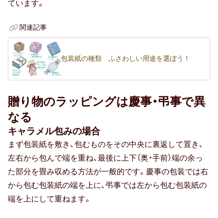
ています。
お中元
関連記事
暑中・残暑見舞い
寒中見舞い
包装紙の種類 ふさわしい用途を選ぼう！
お歳暮
お年賀
贈り物のラッピングは慶事・弔事で異
なる
母の日
キャラメル包みの場合
父の日
まず包装紙を敷き、包むものをその中央に裏返して置き、
左右から包んで端を重ね、最後に上下（奥・手前）端の余っ
敬老の日
た部分を畳み収める方法が一般的です。慶事の包装では右
ひな祭り
から包む包装紙の端を上に、弔事では左から包む包装紙の
端を上にして重ねます。
こどもの日