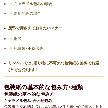
キャラメル包みの場合
転職祝い
斜め包みの場合
就職祝い
慶弔で押さえておきたいマナー
開店・移転祝い
服装
退職祝い
祝儀袋・不祝儀袋
昇進・栄転祝い
叙勲祝い
リンベルでは、贈り物に不可欠な包装紙を無料でお選
びいただけます！
永年勤続表彰
陣中見舞い
包装紙の基本的な包み方・種類
包装紙の基本的な包み方
長寿祝い
キャラメル包み（合わせ包み）
百寿
包装紙の左右端を包むもの（箱など）の裏中心で重ね、上下