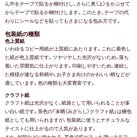
出産祝い
ん中をテープで貼るか糊付けし、さらに奥（上）をかぶせて
からテープで貼るか糊付けします。このとき、テープの代
誕生祝い
わりにシールなどを貼ってもさまになる包み方です。
手土産・プチギフト
包装紙の種類
色上質紙
お見舞い
いわゆるコピー用紙が上質紙にあたります。これに着色し
新築祝い
た紙が色上質紙です。ツヤツヤした光沢がないため、落ち
着いた雰囲気に仕上がります。印刷しやすいため、連続し
退院祝い
た模様が連なる和柄や、お子さま向けのかわいい柄などが
適しています。色の種類も大変豊富です。
結婚記念日
クラフト紙
金婚式
クラフト紙は光沢がなく、紙袋として用いられることが多
い白い紙です。茶色の「未晒（みざらし）クラフト紙」は梱包
銀婚式
紙としても用いられますが、包装紙に使うとナチュラルな
テイストに仕上がるので人気があります。
季節のギフト