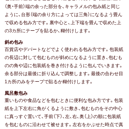
（奥・手前）端の余った部分を、キャラメルの包み紙と同じ
卒寿祝い
ように、台形（端の余り方によっては三角）になるよう畳ん
で収める包み方です。裏中心と、上下端を畳んで収めた上
白寿祝い
の3カ所にテープを貼るか、糊付けします。
還暦祝い
斜め包み
百貨店やデパートなどでよく使われる包み方です。包装紙
古希祝い
の長辺に対して包むものが斜めになるように置き、包むも
喜寿祝い
のの角や辺に包装紙を巻き付けるように包んでいきます。
余る部分は最後に折り込んで調整します。最後の合わせ目
米寿祝い
1カ所のみをテープで貼るか糊付けします。
暮らしのお祝い・ギフト
風呂敷包み
重いものや食品などを包むときに便利な包み方です。包装
厄払い・厄除け
紙を上下左右に角がくるように敷き、包むものをその中心
結婚祝い
に真っすぐ置いて、手前（下）、左、右、奥（上）の順に包装紙
を包むものに沿わせて被せます。左右をかぶせた時点で真