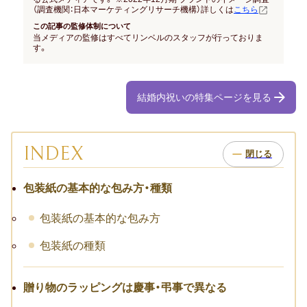
お祝い･お見舞いTOP
（調査機関：日本マーケティングリサーチ機構）詳しくは
こちら
この記事の監修体制について
子どものお祝い・ギフト
当メディアの監修はすべてリンベルのスタッフが行っておりま
す。
成人祝い
結婚内祝いの特集ページを見る
卒園・卒業祝い
初節句祝い
INDEX
入学祝い
包装紙の基本的な包み方・種類
七五三
包装紙の基本的な包み方
仕事のお祝い・ギフト
包装紙の種類
お詫び
贈り物のラッピングは慶事・弔事で異なる
創立・創業記念（周年記念）