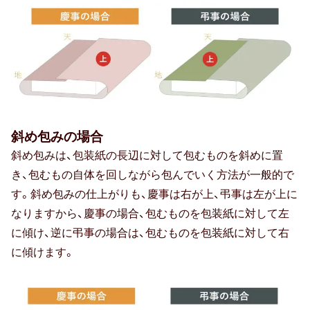
孫の日
ギフトマナー
相場・予算
斜め包みの場合
マナー・常識
斜め包みは、包装紙の長辺に対して包むものを斜めに置
き、包むもの自体を回しながら包んでいく方法が一般的で
メッセージ（メッセージカード・お礼
す。斜め包みの仕上がりも、慶事は右が上、弔事は左が上に
状）
なりますから、慶事の場合、包むものを包装紙に対して左
に傾け、逆に弔事の場合は、包むものを包装紙に対して右
のし・表書き
に傾けます。
包装・ラッピング