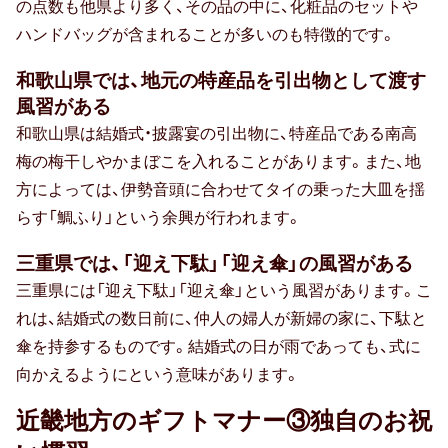
の点数も他県より多く、その品の中に、化粧品のセットや
20代男性
ハンドバッグが含まれることが多いのも特徴的です。
90代女性
和歌山県では、地元の特産品を引出物として渡す
風習がある
30代男性
和歌山県は結婚式・披露宴の引出物に、特産品である南高
男性
梅の梅干しやかまぼこを入れることがあります。また、地
方によっては、伊勢音頭に合わせてタイの乗った大皿を揺
40代男性
らす「鯛ふり」という余興が行われます。
50代男性
三重県では、「迎え下駄」「迎え傘」の風習がある
60代男性
三重県には「迎え下駄」「迎え傘」という風習があります。こ
れは、結婚式の数日前に、仲人の婦人が新婦の家に、下駄と
傘を持参するものです。結婚式の日が雨であっても、式に
ギフトトレンド
向かえるようにという意味があります。
近畿地方のギフトマナー③独自のお祝
トレンド・流行