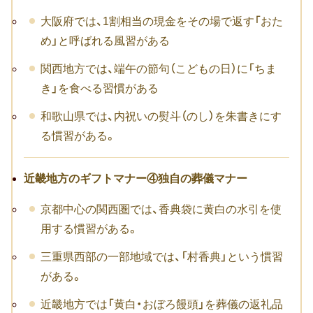
大阪府では、1割相当の現金をその場で返す「おた
卒寿祝い
め」と呼ばれる風習がある
白寿祝い
関西地方では、端午の節句（こどもの日）に「ちま
き」を食べる習慣がある
還暦祝い
和歌山県では、内祝いの熨斗（のし）を朱書きにす
古希祝い
る慣習がある。
喜寿祝い
近畿地方のギフトマナー④独自の葬儀マナー
米寿祝い
京都中心の関西圏では、香典袋に黄白の水引を使
暮らしのお祝い・ギフト
用する慣習がある。
厄払い・厄除け
三重県西部の一部地域では、「村香典」という慣習
がある。
結婚祝い
近畿地方では「黄白・おぼろ饅頭」を葬儀の返礼品