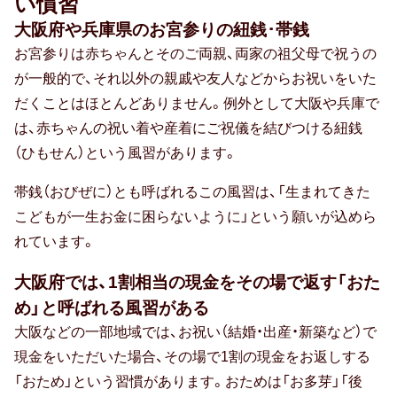
い慣習
大阪府や兵庫県のお宮参りの紐銭･帯銭
人気・ランキング
お宮参りは赤ちゃんとそのご両親、両家の祖父母で祝うの
定番ギフト
が一般的で、それ以外の親戚や友人などからお祝いをいた
だくことはほとんどありません。例外として大阪や兵庫で
おすすめ
は、赤ちゃんの祝い着や産着にご祝儀を結びつける紐銭
おしゃれ
（ひもせん）という風習があります。
帯銭（おびぜに）とも呼ばれるこの風習は、「生まれてきた
こどもが一生お金に困らないように」という願いが込めら
注目カテゴリ
れています。
結婚内祝い
出産内祝い
香典返し
大阪府では、1割相当の現金をその場で返す「おた
め」と呼ばれる風習がある
結婚 お返し
入進学のお返し
大阪などの一部地域では、お祝い（結婚・出産・新築など）で
現金をいただいた場合、その場で1割の現金をお返しする
長寿祝い
「おため」という習慣があります。おためは「お多芽」「後