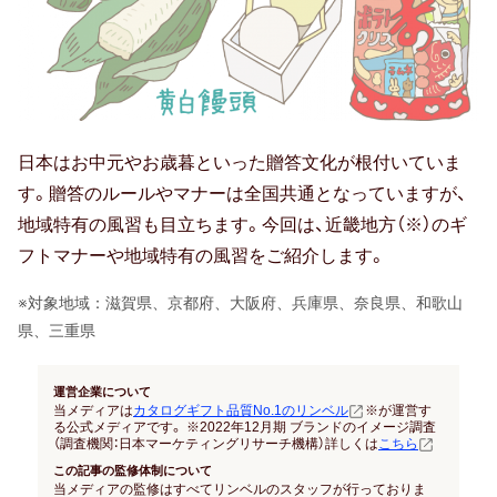
結納返し
高額ギフトの内祝い
就職内祝い
日本はお中元やお歳暮といった贈答文化が根付いていま
香典返し
す。贈答のルールやマナーは全国共通となっていますが、
喪中見舞い
地域特有の風習も目立ちます。今回は、近畿地方（※）のギ
フトマナーや地域特有の風習をご紹介します。
引き出物
※対象地域：滋賀県、京都府、大阪府、兵庫県、奈良県、和歌山
結婚式 引出物
県、三重県
法事 引出物
運営企業について
当メディアは
カタログギフト品質No.1のリンベル
※が運営す
る公式メディアです。 ※2022年12月期 ブランドのイメージ調査
お祝い･お見舞い
（調査機関：日本マーケティングリサーチ機構）詳しくは
こちら
この記事の監修体制について
当メディアの監修はすべてリンベルのスタッフが行っておりま