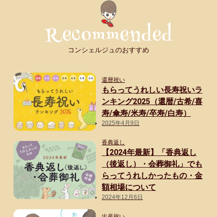
コンシェルジュのおすすめ
還暦祝い
もらってうれしい長寿祝いラ
ンキング2025（還暦/古希/喜
寿/傘寿/米寿/卒寿/白寿）
2025年4月9日
香典返し
【2024年最新】「香典返し
（後返し）・会葬御礼」でも
らってうれしかったもの・金
額相場について
2024年12月6日
出産祝い