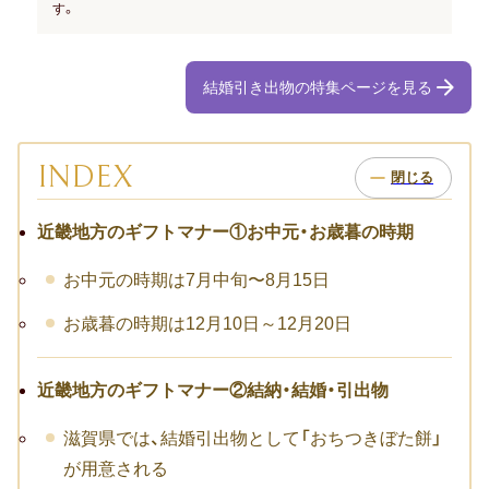
お祝い･お見舞いTOP
す。
子どものお祝い・ギフト
結婚引き出物の特集ページを見る
成人祝い
卒園・卒業祝い
INDEX
初節句祝い
近畿地方のギフトマナー①お中元・お歳暮の時期
入学祝い
お中元の時期は7月中旬〜8月15日
七五三
お歳暮の時期は12月10日～12月20日
仕事のお祝い・ギフト
近畿地方のギフトマナー②結納・結婚・引出物
お詫び
滋賀県では、結婚引出物として「おちつきぼた餅」
創立・創業記念（周年記念）
が用意される