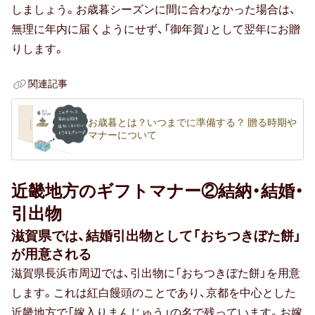
しましょう。お歳暮シーズンに間に合わなかった場合は、
お中元
無理に年内に届くようにせず、「御年賀」として翌年にお贈
暑中・残暑見舞い
りします。
寒中見舞い
関連記事
お歳暮
お歳暮とは？いつまでに準備する？ 贈る時期や
マナーについて
お年賀
母の日
近畿地方のギフトマナー②結納・結婚・
父の日
引出物
滋賀県では、結婚引出物として「おちつきぼた餅」
敬老の日
が用意される
ひな祭り
滋賀県長浜市周辺では、引出物に「おちつきぼた餅」を用意
します。これは紅白饅頭のことであり、京都を中心とした
こどもの日
近畿地方で「嫁入りまんじゅう」の名で残っています。お嫁