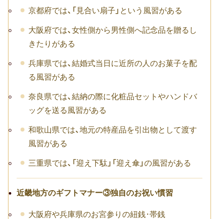
京都府では、「見合い扇子」という風習がある
転職祝い
大阪府では、女性側から男性側へ記念品を贈るし
就職祝い
きたりがある
開店・移転祝い
兵庫県では、結婚式当日に近所の人のお菓子を配
る風習がある
退職祝い
奈良県では、結納の際に化粧品セットやハンドバ
昇進・栄転祝い
ッグを送る風習がある
叙勲祝い
和歌山県では、地元の特産品を引出物として渡す
風習がある
永年勤続表彰
三重県では、「迎え下駄」「迎え傘」の風習がある
陣中見舞い
長寿祝い
近畿地方のギフトマナー③独自のお祝い慣習
大阪府や兵庫県のお宮参りの紐銭･帯銭
百寿