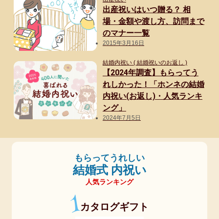
出産祝いはいつ贈る？ 相
場・金額や渡し方、訪問まで
のマナー一覧
2015年3月16日
結婚内祝い ( 結婚祝いのお返し )
【2024年調査】もらってう
れしかった！「ホンネの結婚
内祝い(お返し)・人気ランキ
ング」
2024年7月5日
もらってうれしい
結婚式 内祝い
人気ランキング
1
カタログギフト