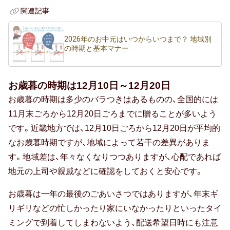
関連記事
防災の日
2026年のお中元はいつからいつまで？ 地域別
の時期と基本マナー
カード式
七夕
お歳暮の時期は12月10日～12月20日
お歳暮の時期は多少のバラつきはあるものの、全国的には
バレンタイン
11月末ごろから12月20日ごろまでに贈ることが多いよう
節分
です。近畿地方では、12月10日ごろから12月20日が平均的
なお歳暮時期ですが、地域によって若干の差異がありま
ホワイトデー
す。地域差は、年々なくなりつつありますが、心配であれば
ハロウィン
地元の上司や親戚などに確認をしておくと安心です。
クリスマス
お歳暮は一年の最後のごあいさつではありますが、年末ギ
リギリなどの忙しかったり家にいなかったりといったタイ
おせち
ミングで到着してしまわないよう、配送希望日時にも注意