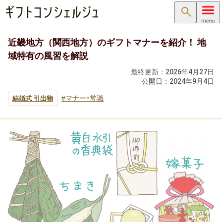
検索
近畿地方（関西地方）のギフトマナーを紹介！ 地
内祝い･お返し
域特有の風習を解説
内祝い･お返しTOP
最終更新：
2026年4月27日
公開日：
2024年9月4日
内祝い・お祝い返し
マナー・常識
結婚式 引出物
出産内祝い ( 出産祝いのお返し )
結婚内祝い ( 結婚祝いのお返し )
新築内祝い ( 新築祝いのお返し )
快気祝い（快気内祝い）
入学内祝い（入学祝いのお返し）