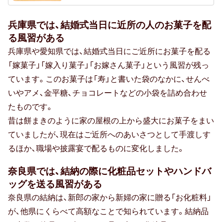
40代女性
兵庫県では、結婚式当日に近所の人のお菓子を配
親族（ 親・親戚 )
る風習がある
50代女性
兵庫県や愛知県では、結婚式当日にご近所にお菓子を配る
「嫁菓子」「嫁入り菓子」「お嫁さん菓子」という風習が残っ
子供（ 赤ちゃん・孫 )
ています。このお菓子は「寿」と書いた袋のなかに、せんべ
いやアメ、金平糖、チョコレートなどの小袋を詰め合わせ
60代女性
たものです。
上司・先輩
昔は餅まきのように家の屋根の上から盛大にお菓子をまい
ていましたが、現在はご近所へのあいさつとして手渡しす
70代女性
るほか、職場や披露宴で配るものに変化しました。
同僚
奈良県では、結納の際に化粧品セットやハンドバ
ッグを送る風習がある
80代女性
奈良県の結納は、新郎の家から新婦の家に贈る「お化粧料」
部下・後輩
が、他県にくらべて高額なことで知られています。結納品