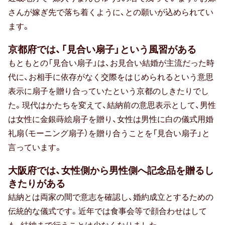
孫の日
さんが嫁ぎ先で落ち着くように、との願いが込められてい
ます。
ギフトマナー
京都府では、「見合い扇子」という風習がある
もともとの「見合い扇子」は、お見合い結婚が主流だった時
代に、お相手に依存がなく交際をはじめられるという意思
相場・予算
表示に扇子を贈り合っていたという京都のしきたりでし
た。現代はかたちを変えて、結納前の意思表示として、男性
マナー・常識
は女性に金銀蒔絵扇子を贈り、女性は男性に白の儀式用婚
メッセージ（メッセージカード・お礼
礼扇（モーニング扇子）を贈り合うことを「見合い扇子」と
状）
言っています。
のし・表書き
大阪府では、女性側から男性側へ記念品を贈るし
きたりがある
包装・ラッピング
結納とは両家の間で意志を確認し、婚約成立とするための
伝統的な儀式です。近年では食事会等で顔合わせはして