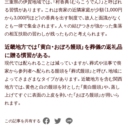
三重県の伊賀地域では、「村香典（むらこうでん）」と呼ばれ
る習慣があります。これは喪家の近隣家庭が少額（1,000円
から3,000円ほど）の香典を出す制度で、故人と面識がなく
とも一律で集金されます。人々の結びつきが強かった集落
の相互扶助の習わしが残ったものと考えられます。
近畿地方では「黄白・おぼろ饅頭」を葬儀の返礼品
に贈る慣習がある。
現代では配られることは減っていますが、葬式や法事で喪
家から参列者へ配られる饅頭を「葬式饅頭」と呼び、地域に
よってさまざまなタイプがあります。近畿地方を含む関西
地方では、黄色と白の饅頭を対とした「黄白饅頭」や、蒸し
上げてすぐに表面の上皮を剥いた「おぼろ饅頭」が用いら
れます。
この記事を共有する