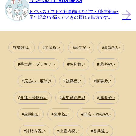
リンベル for BUSINESS
ビジネスギフトや社員向けのギフト（永年勤続・
周年記念）で悩んだときの頼れる味方です。
結婚祝い
出産祝い
誕生祝い
新築祝い
手土産・プチギフト
お見舞い
退院祝い
厄払い・厄除け
就職祝い
転職祝い
昇進・栄転祝い
永年勤続表彰
退職祝い
叙勲祝い
陣中祝い
開店・移転祝い
結婚内祝い
出産内祝い
香典返し