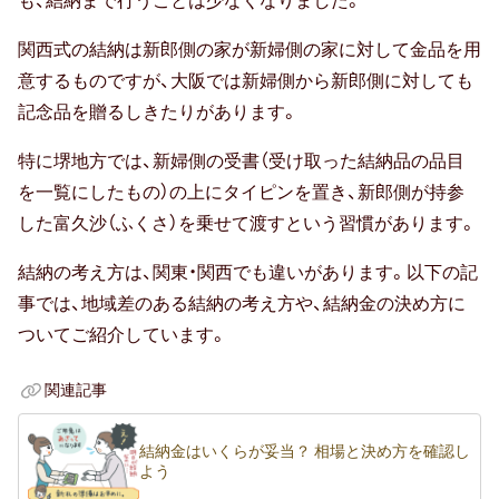
も、結納まで行うことは少なくなりました。
贈る相手別
関西式の結納は新郎側の家が新婦側の家に対して金品を用
意するものですが、大阪では新婦側から新郎側に対しても
70代男性
記念品を贈るしきたりがあります。
おじいちゃん・祖父
特に堺地方では、新婦側の受書（受け取った結納品の品目
80代男性
を一覧にしたもの）の上にタイピンを置き、新郎側が持参
した富久沙（ふくさ）を乗せて渡すという習慣があります。
おばあちゃん・祖母
結納の考え方は、関東・関西でも違いがあります。以下の記
90代男性
事では、地域差のある結納の考え方や、結納金の決め方に
ついてご紹介しています。
20代女性
関連記事
30代女性
友達・友人
結納金はいくらが妥当？ 相場と決め方を確認し
よう