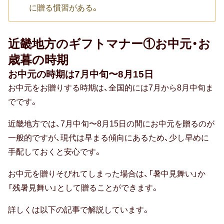
出産祝い
に贈る慣習がある。
誕生祝い
近畿地方のギフトマナー①お中元・お
手土産・プチギフト
歳暮の時期
お見舞い
お中元の時期は7月中旬〜8月15日
お中元をお贈りする時期は、全国的には7月から8月中旬ま
新築祝い
でです。
退院祝い
近畿地方では、7月中旬〜8月15日の間にお中元を贈るのが
一般的ですが、現代は早まる傾向にあるため、少し早めに
結婚記念日
手配しておくと安心です。
金婚式
お中元を贈りそびれてしまった場合は、「暑中見舞い」か
銀婚式
「残暑見舞い」として贈ることができます。
詳しくは以下の記事で解説しています。
季節のギフト