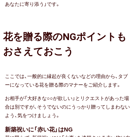
あなたに寄り添う」です。
孫の日
ギフトマナー
花を贈る際のNGポイントも
おさえておこう
のし・表書き
包装・ラッピング
ここでは、一般的に縁起が良くないなどの理由から、タブ
相場・予算
ーになっている花を贈る際のマナーをご紹介します。
マナー・常識
お相手が「大好きな○○が欲しい」とリクエストがあった場
合は別ですが、そうでないのにうっかり贈ってしまわない
メッセージ（メッセージカード・お礼
よう、気をつけましょう。
状）
新築祝いに「赤い花」はNG