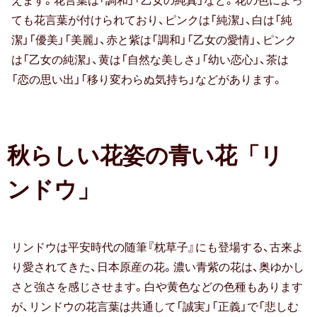
えます。花言葉は「調和」「乙女の純真」など。花の色によっ
お中元
ても花言葉が付けられており、ピンクは「純潔」、白は「純
潔」「優美」「美麗」、赤と紫は「調和」「乙女の愛情」、ピンク
暑中・残暑見舞い
は「乙女の純潔」、黄は「自然な美しさ」「幼い恋心」、茶は
寒中見舞い
「恋の思い出」「移り変わらぬ気持ち」などがあります。
お歳暮
お年賀
秋らしい花姿の青い花「リ
母の日
ンドウ」
父の日
敬老の日
リンドウは平安時代の随筆『枕草子』にも登場する、古来よ
り愛されてきた、日本原産の花。濃い青紫の花は、奥ゆかし
ひな祭り
さと強さを感じさせます。白や黄色などの色種もあります
こどもの日
が、リンドウの花言葉は共通して「誠実」「正義」で「悲しむ