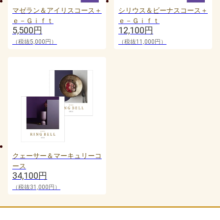
マゼラン＆アイリスコース＋
シリウス＆ビーナスコース＋
おしゃれ
ｅ－Ｇｉｆｔ
ｅ－Ｇｉｆｔ
5,500円
12,100円
トレンド・流行
（税抜5,000円）
（税抜11,000円）
人気・ランキング
定番ギフト
注目カテゴリ
結婚内祝い
出産内祝い
香典返し
クェーサー＆マーキュリーコ
ース
34,100円
結婚 お返し
入進学のお返し
（税抜31,000円）
長寿祝い