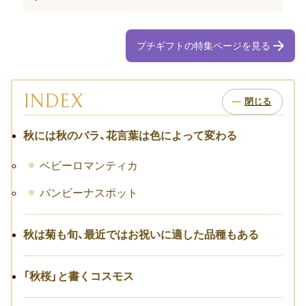
お祝い･お見舞いTOP
子どものお祝い・ギフト
プチギフトの特集ページを見る
成人祝い
INDEX
卒園・卒業祝い
初節句祝い
秋には秋のバラ、花言葉は色によって変わる
入学祝い
ベビーロマンティカ
バンビーナスポット
七五三
仕事のお祝い・ギフト
秋は菊も旬、最近ではお祝いに適した品種もある
お詫び
「秋桜」と書くコスモス
創立・創業記念（周年記念）