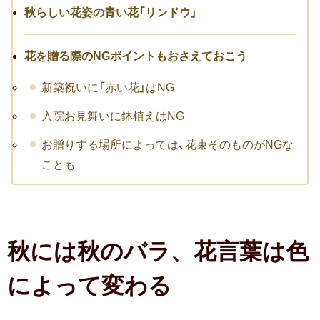
秋らしい花姿の青い花「リンドウ」
転職祝い
就職祝い
花を贈る際のNGポイントもおさえておこう
開店・移転祝い
新築祝いに「赤い花」はNG
入院お見舞いに鉢植えはNG
退職祝い
お贈りする場所によっては、花束そのものがNGな
昇進・栄転祝い
ことも
叙勲祝い
永年勤続表彰
秋には秋のバラ、花言葉は色
陣中見舞い
によって変わる
長寿祝い
百寿