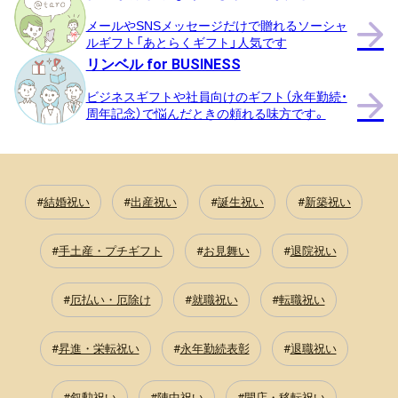
メールやSNSメッセージだけで贈れるソーシャ
ルギフト「あとらくギフト」人気です
リンベル for BUSINESS
ビジネスギフトや社員向けのギフト（永年勤続・
周年記念）で悩んだときの頼れる味方です。
結婚祝い
出産祝い
誕生祝い
新築祝い
手土産・プチギフト
お見舞い
退院祝い
厄払い・厄除け
就職祝い
転職祝い
昇進・栄転祝い
永年勤続表彰
退職祝い
叙勲祝い
陣中祝い
開店・移転祝い