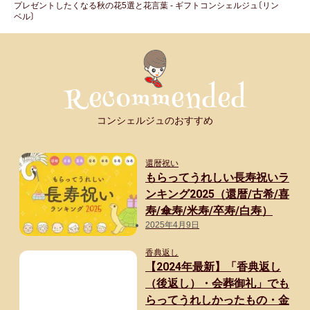
プレゼントしたくなる秋の花5選と花言葉 - ギフトコンシェルジュ〔リン
ベル〕
コンシェルジュのおすすめ
還暦祝い
もらってうれしい長寿祝いラ
ンキング2025（還暦/古希/喜
寿/傘寿/米寿/卒寿/白寿）
2025年4月9日
香典返し
【2024年最新】「香典返し
（後返し）・会葬御礼」でも
らってうれしかったもの・金