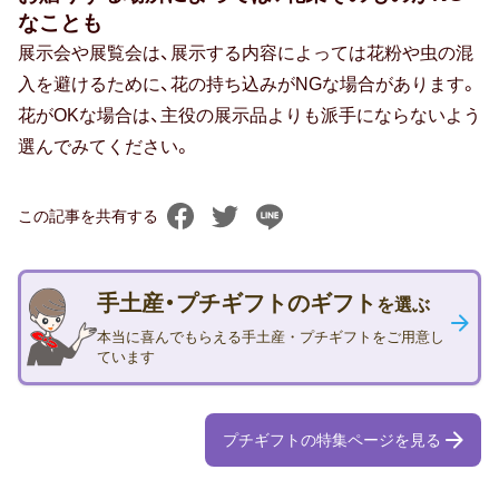
なことも
40代男性
展示会や展覧会は、展示する内容によっては花粉や虫の混
入を避けるために、花の持ち込みがNGな場合があります。
50代男性
花がOKな場合は、主役の展示品よりも派手にならないよう
選んでみてください。
60代男性
70代男性
この記事を共有する
おじいちゃん・祖父
手土産・プチギフトのギフト
80代男性
を選ぶ
本当に喜んでもらえる手土産・プチギフトをご用意し
おばあちゃん・祖母
ています
90代男性
プチギフトの特集ページを見る
20代女性