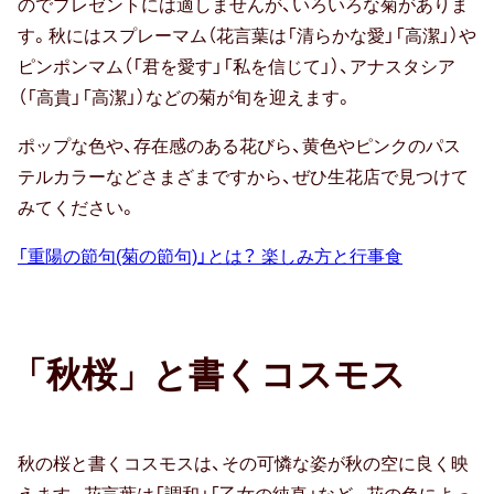
のでプレゼントには適しませんが、いろいろな菊がありま
す。秋にはスプレーマム（花言葉は「清らかな愛」「高潔」）や
防災の日
ピンポンマム（「君を愛す」「私を信じて」）、アナスタシア
（「高貴」「高潔」）などの菊が旬を迎えます。
カード式
ポップな色や、存在感のある花びら、黄色やピンクのパス
七夕
テルカラーなどさまざまですから、ぜひ生花店で見つけて
みてください。
バレンタイン
「重陽の節句(菊の節句)」とは？ 楽しみ方と行事食
節分
ホワイトデー
ハロウィン
「秋桜」と書くコスモス
クリスマス
おせち
秋の桜と書くコスモスは、その可憐な姿が秋の空に良く映