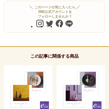
30代女性
このページが気に入ったら
SNS公式アカウントを
友達・友人
フォローしませんか？
40代女性
親族（ 親・親戚 )
50代女性
この記事に関係する商品
子供（ 赤ちゃん・孫 )
60代女性
ギフトトレンド
おすすめ