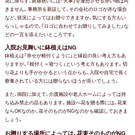
贈る相手別
花に限らず、新築祝いには「火事」を連想させる赤い物は向
きません。事務所を新設して、その会社のロゴが赤な場合
など、状況によってはお贈りできますが、気にする方もい
上司・先輩
らっしゃるので、「ロゴに合わせてお贈りしてみました」な
どの一言を添えたいところです。
70代女性
入院お見舞いに鉢植えはNG
同僚
鉢植えは「幸せが根付くように」と縁起の良い考え方もあ
りますが、「根付く＝寝つく」という考え方もあります。切
80代女性
り花よりも手がかかるという点からも、入院や自宅で長く
部下・後輩
療養されている方には贈らないほうが良いでしょう。
20代男性
また、病院に加えて、介護施設や老人ホームによっては持
ち込み禁止の品もあります。施設へ花を贈る際には、花束
90代女性
ならOKなのか、花そのものがNGなのかも確認しておきま
しょう。
30代男性
お贈りする場所によっては、花束そのものがNG
男性