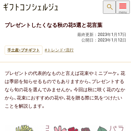
検索
プレゼントしたくなる秋の花5選と花言葉
内祝い･お返し
最終更新：
2023年1月17日
公開日：
2023年1月12日
内祝い･お返しTOP
トレンド・流行
手土産・プチギフト
内祝い・お祝い返し
出産内祝い ( 出産祝いのお返し )
プレゼントの代表的なものと言えば花束やミニブーケ。花
結婚内祝い ( 結婚祝いのお返し )
は季節を知らせるものでもありますから、プレゼントする
なら旬の花を選んでみませんか。今回は秋に咲く花のなか
新築内祝い ( 新築祝いのお返し )
から、花束におすすめの花や、花を贈る際に気をつけたい
ことを解説します。
快気祝い（快気内祝い）
入学内祝い（入学祝いのお返し）