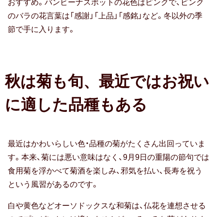
出産祝い
おすすめ。バンビーナスポットの花色はピンクで、ピンク
のバラの花言葉は「感謝」「上品」「感銘」など。冬以外の季
誕生祝い
節で手に入ります。
手土産・プチギフト
お見舞い
秋は菊も旬、最近ではお祝い
新築祝い
に適した品種もある
退院祝い
結婚記念日
最近はかわいらしい色・品種の菊がたくさん出回っていま
金婚式
す。本来、菊には悪い意味はなく、9月9日の重陽の節句では
食用菊を浮かべて菊酒を楽しみ、邪気を払い、長寿を祝う
銀婚式
という風習があるのです。
白や黄色などオーソドックスな和菊は、仏花を連想させる
季節のギフト