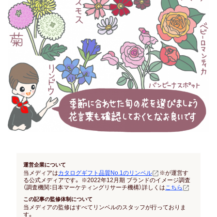
結納返し
高額ギフトの内祝い
就職内祝い
香典返し
喪中見舞い
引き出物
結婚式 引出物
法事 引出物
運営企業について
当メディアは
カタログギフト品質No.1のリンベル
※が運営す
る公式メディアです。 ※2022年12月期 ブランドのイメージ調査
（調査機関：日本マーケティングリサーチ機構）詳しくは
こちら
お祝い･お見舞い
この記事の監修体制について
当メディアの監修はすべてリンベルのスタッフが行っておりま
す。