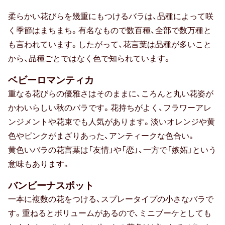
柔らかい花びらを幾重にもつけるバラは、品種によって咲
卒寿祝い
く季節はまちまち。有名なもので数百種、全部で数万種と
白寿祝い
も言われています。したがって、花言葉は品種が多いこと
から、品種ごとではなく色で知られています。
還暦祝い
ベビーロマンティカ
古希祝い
重なる花びらの優雅さはそのままに、ころんと丸い花姿が
かわいらしい秋のバラです。花持ちがよく、フラワーアレ
喜寿祝い
ンジメントや花束でも人気があります。淡いオレンジや黄
米寿祝い
色やピンクがまざりあった、アンティークな色合い。
黄色いバラの花言葉は「友情」や「恋」、一方で「嫉妬」という
暮らしのお祝い・ギフト
意味もあります。
厄払い・厄除け
バンビーナスポット
一本に複数の花をつける、スプレータイプの小さなバラで
結婚祝い
す。重ねるとボリュームがあるので、ミニブーケとしても