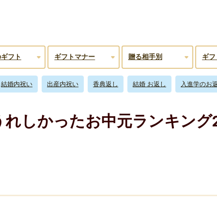
のギフト
ギフトマナー
贈る相手別
ギフ
結婚内祝い
出産内祝い
香典返し
結婚 お返し
入進学のお
れしかったお中元ランキング2