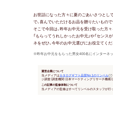
お世話になった方々に夏のごあいさつとし
で、喜んでいただけるお品を贈りたいもので
そこで今回は、昨年お中元を受け取った方々
「もらってうれしかったお中元」や「センス
ネをぜひ、今年のお中元選びにお役立てくだ
※昨年お中元をもらった男女400名にインターネ
運営企業について
当メディアは
カタログギフト品質No.1のリンベル
ジ調査（調査機関：日本マーケティングリサーチ機構）
この記事の監修体制について
当メディアの監修はすべてリンベルのスタッフが行