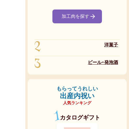
加工肉を探す
2
洋菓子
3
ビール・発泡酒
もらってうれしい
出産内祝い
人気ランキング
1
カタログギフト