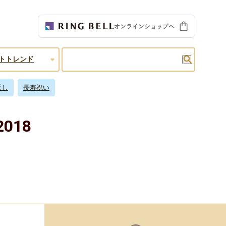
検索
トトレンド
返し
長寿祝い
018