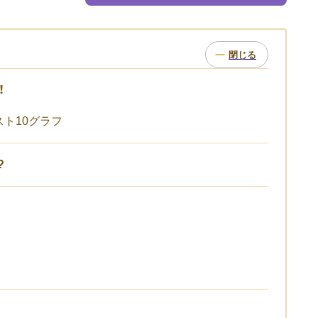
！
ト10グラフ
?