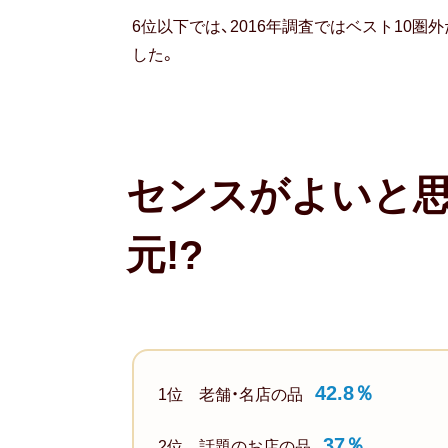
し
6位以下では、2016年調査ではベスト10圏
か
っ
した。
た
お
中
元
センスがよいと思
ベ
ス
ト
元!?
10
グ
ラ
フ
2018
年
42.8％
1位 老舗・名店の品
調
査
37％
1
2位 話題のお店の品