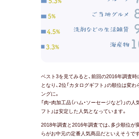
も
ベスト3を見てみると、前回の2016年調査時
ら
となり、2位「カタログギフト」の順位は変わ
っ
ングに。
て
「肉・肉加工品（ハム・ソーセージなど）」の
一
フト」は安定した人気となっています。
番
う
2018年調査と2016年調査では、多少順
れ
らがお中元の定番人気商品だといえそうで