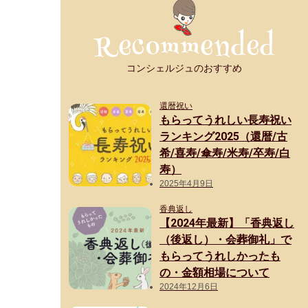
コンシェルジュのおすすめ
還暦祝い
もらってうれしい長寿祝い
ランキング2025（還暦/古
希/喜寿/傘寿/米寿/卒寿/白
寿）
2025年4月9日
香典返し
【2024年最新】「香典返し
（後返し）・会葬御礼」で
もらってうれしかったも
の・金額相場について
2024年12月6日