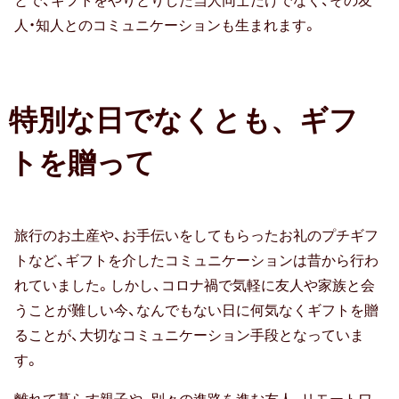
とで、ギフトをやりとりした当人同士だけでなく、その友
人・知人とのコミュニケーションも生まれます。
40代男性
50代男性
特別な日でなくとも、ギフ
60代男性
トを贈って
70代男性
おじいちゃん・祖父
旅行のお土産や、お手伝いをしてもらったお礼のプチギフ
80代男性
トなど、ギフトを介したコミュニケーションは昔から行わ
おばあちゃん・祖母
れていました。しかし、コロナ禍で気軽に友人や家族と会
うことが難しい今、なんでもない日に何気なくギフトを贈
90代男性
ることが、大切なコミュニケーション手段となっていま
す。
20代女性