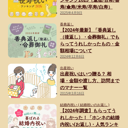
ンキング2025（還暦/古希/喜
寿/傘寿/米寿/卒寿/白寿）
2025年4月9日
香典返し
【2024年最新】「香典返し
（後返し）・会葬御礼」でも
らってうれしかったもの・金
額相場について
2024年12月6日
出産祝い
出産祝いはいつ贈る？ 相
場・金額や渡し方、訪問まで
のマナー一覧
2015年3月16日
結婚内祝い ( 結婚祝いのお返し )
【2024年調査】もらってう
れしかった！「ホンネの結婚
内祝い(お返し)・人気ランキ