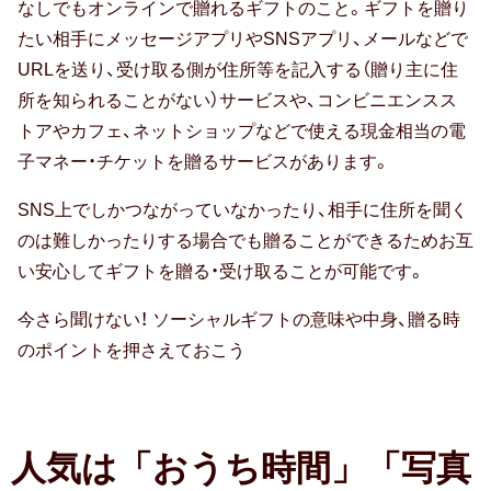
なしでもオンラインで贈れるギフトのこと。ギフトを贈り
孫の日
たい相手にメッセージアプリやSNSアプリ、メールなどで
URLを送り、受け取る側が住所等を記入する（贈り主に住
ギフトマナー
所を知られることがない）サービスや、コンビニエンスス
トアやカフェ、ネットショップなどで使える現金相当の電
子マネー・チケットを贈るサービスがあります。
のし・表書き
SNS上でしかつながっていなかったり、相手に住所を聞く
包装・ラッピング
のは難しかったりする場合でも贈ることができるためお互
い安心してギフトを贈る・受け取ることが可能です。
相場・予算
今さら聞けない！ ソーシャルギフトの意味や中身、贈る時
マナー・常識
のポイントを押さえておこう
メッセージ（メッセージカード・お礼
状）
人気は「おうち時間」「写真