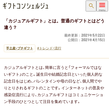
検索
「カジュアルギフト」とは。普通のギフトとはどう
内祝い･お返し
違う？
内祝い･お返しTOP
最終更新：
2021年5月22日
公開日：
2021年4月15日
内祝い・お祝い返し
トレンド・流行
手土産・プチギフト
出産内祝い ( 出産祝いのお返し )
結婚内祝い ( 結婚祝いのお返し )
カジュアルギフトとは、簡単に言うと「フォーマルではな
いギフト」のこと。誕生日や結婚記念日といった個人的な
新築内祝い ( 新築祝いのお返し )
記念日をはじめ、バレンタインや母の日など、個人間でや
りとりされるギフトのことです。インターネットの普及や
快気祝い（快気内祝い）
感染症流行により、カジュアルギフトはコミュニケーショ
ン手段のひとつとして注目を集めています。
入学内祝い（入学祝いのお返し）