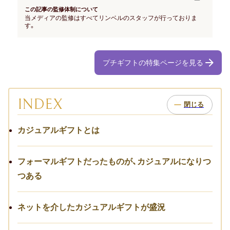
お祝い･お見舞いTOP
この記事の監修体制について
当メディアの監修はすべてリンベルのスタッフが行っておりま
す。
子どものお祝い・ギフト
成人祝い
プチギフトの特集ページを見る
卒園・卒業祝い
初節句祝い
INDEX
入学祝い
カジュアルギフトとは
七五三
フォーマルギフトだったものが、カジュアルになりつ
仕事のお祝い・ギフト
つある
お詫び
ネットを介したカジュアルギフトが盛況
創立・創業記念（周年記念）