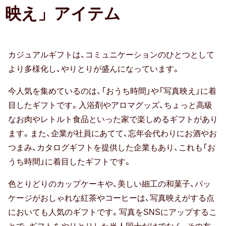
贈る相手別
映え」アイテム
上司・先輩
カジュアルギフトは、コミュニケーションのひとつとして
70代女性
より多様化し、やりとりが盛んになっています。
同僚
今人気を集めているのは、「おうち時間」や「写真映え」に着
目したギフトです。入浴剤やアロマグッズ、ちょっと高級
80代女性
なお肉やレトルト食品といった家で楽しめるギフトがあり
ます。また、企業が社員にあてて、忘年会代わりにお酒やお
部下・後輩
つまみ、カタログギフトを提供した企業もあり、これも「お
20代男性
うち時間」に着目したギフトです。
90代女性
色とりどりのカップケーキや、美しい細工の和菓子、パッ
ケージがおしゃれな紅茶やコーヒーは、写真映えがする点
30代男性
においても人気のギフトです。写真をSNSにアップするこ
男性