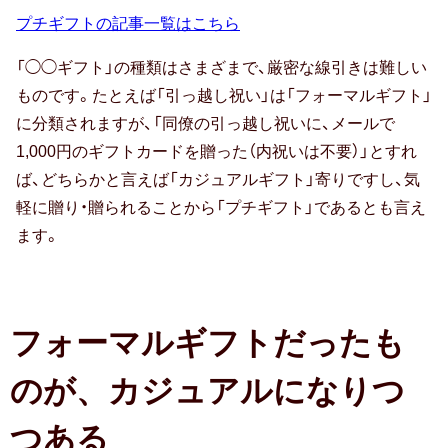
出産祝い
プチギフトの記事一覧はこちら
誕生祝い
「◯◯ギフト」の種類はさまざまで、厳密な線引きは難しい
手土産・プチギフト
ものです。たとえば「引っ越し祝い」は「フォーマルギフト」
に分類されますが、「同僚の引っ越し祝いに、メールで
お見舞い
1,000円のギフトカードを贈った（内祝いは不要）」とすれ
ば、どちらかと言えば「カジュアルギフト」寄りですし、気
新築祝い
軽に贈り・贈られることから「プチギフト」であるとも言え
退院祝い
ます。
結婚記念日
金婚式
フォーマルギフトだったも
銀婚式
のが、カジュアルになりつ
つある
季節のギフト