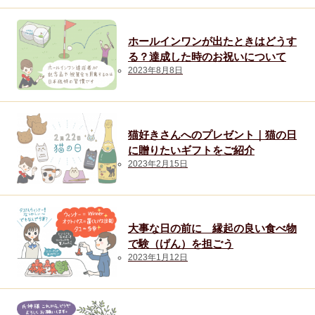
ホールインワンが出たときはどうす
る？達成した時のお祝いについて
2023年8月8日
猫好きさんへのプレゼント｜猫の日
に贈りたいギフトをご紹介
2023年2月15日
大事な日の前に 縁起の良い食べ物
で験（げん）を担ごう
2023年1月12日