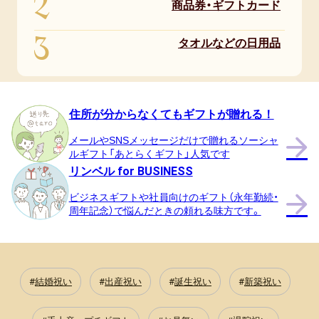
2
商品券・ギフトカード
3
タオルなどの日用品
住所が分からなくてもギフトが贈れる！
メールやSNSメッセージだけで贈れるソーシャ
ルギフト「あとらくギフト」人気です
リンベル for BUSINESS
ビジネスギフトや社員向けのギフト（永年勤続・
周年記念）で悩んだときの頼れる味方です。
結婚祝い
出産祝い
誕生祝い
新築祝い