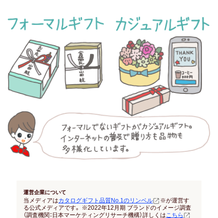
結納返し
高額ギフトの内祝い
就職内祝い
香典返し
喪中見舞い
引き出物
結婚式 引出物
法事 引出物
運営企業について
お祝い･お見舞い
当メディアは
カタログギフト品質No.1のリンベル
※が運営す
る公式メディアです。 ※2022年12月期 ブランドのイメージ調査
（調査機関：日本マーケティングリサーチ機構）詳しくは
こちら