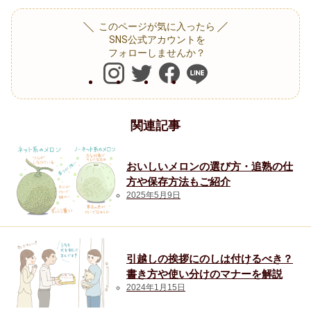
おしゃれ
このページが気に入ったら
SNS公式アカウントを
トレンド・流行
フォローしませんか？
人気・ランキング
定番ギフト
関連記事
おいしいメロンの選び方・追熟の仕
注目カテゴリ
方や保存方法もご紹介
2025年5月9日
結婚内祝い
出産内祝い
香典返し
結婚 お返し
入進学のお返し
引越しの挨拶にのしは付けるべき？
書き方や使い分けのマナーを解説
長寿祝い
2024年1月15日