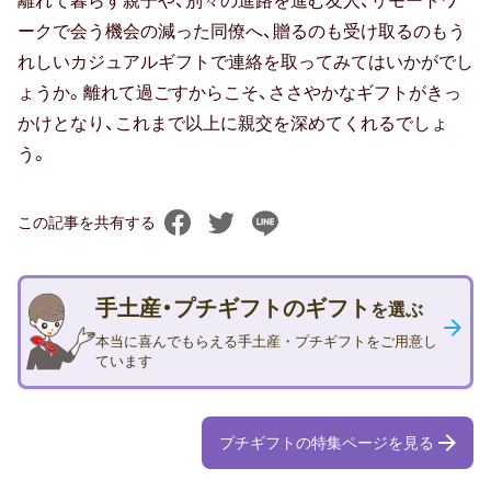
離れて暮らす親子や、別々の進路を進む友人、リモートワ
30代女性
ークで会う機会の減った同僚へ、贈るのも受け取るのもう
友達・友人
れしいカジュアルギフトで連絡を取ってみてはいかがでし
ょうか。離れて過ごすからこそ、ささやかなギフトがきっ
40代女性
かけとなり、これまで以上に親交を深めてくれるでしょ
う。
親族（ 親・親戚 )
50代女性
この記事を共有する
子供（ 赤ちゃん・孫 )
手土産・プチギフトのギフト
を選ぶ
60代女性
本当に喜んでもらえる手土産・プチギフトをご用意し
ています
ギフトトレンド
プチギフトの特集ページを見る
おすすめ