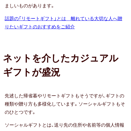
お中元
ましいものがあります。
話題の「リモートギフト」とは 離れている大切な人へ贈
暑中・残暑見舞い
りたいギフトのおすすめをご紹介
寒中見舞い
お歳暮
ネットを介したカジュアル
お年賀
ギフトが盛況
母の日
父の日
先述した帰省暮やリモートギフトもそうですが、ギフトの
敬老の日
種類や贈り方も多様化しています。ソーシャルギフトもそ
ひな祭り
のひとつです。
こどもの日
ソーシャルギフトとは、送り先の住所や名前等の個人情報