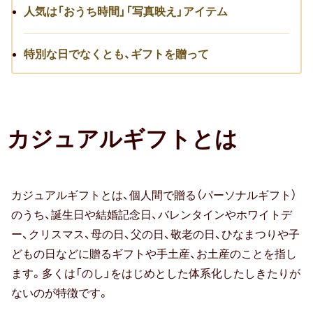
人気は「おうち時間」「写真映え」アイテム
転職祝い
就職祝い
特別な日でなくとも、ギフトを贈って
開店・移転祝い
退職祝い
カジュアルギフトとは
昇進・栄転祝い
叙勲祝い
カジュアルギフトとは、個人間で贈る（パーソナルギフト）
永年勤続表彰
のうち、誕生日や結婚記念日、バレンタインやホワイトデ
ー、クリスマス、母の日、父の日、敬老の日、ひなまつりや子
陣中見舞い
どもの日などに贈るギフトや手土産、お土産のことを指し
ます。多くは「のし」をはじめとした体系化したしきたりが
長寿祝い
ないのが特徴です。
百寿