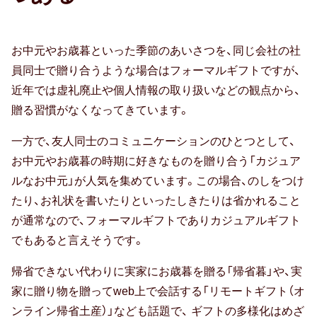
防災の日
お中元やお歳暮といった季節のあいさつを、同じ会社の社
員同士で贈り合うような場合はフォーマルギフトですが、
カード式
近年では虚礼廃止や個人情報の取り扱いなどの観点から、
七夕
贈る習慣がなくなってきています。
バレンタイン
一方で、友人同士のコミュニケーションのひとつとして、
お中元やお歳暮の時期に好きなものを贈り合う「カジュア
節分
ルなお中元」が人気を集めています。この場合、のしをつけ
ホワイトデー
たり、お礼状を書いたりといったしきたりは省かれること
が通常なので、フォーマルギフトでありカジュアルギフト
ハロウィン
でもあると言えそうです。
クリスマス
帰省できない代わりに実家にお歳暮を贈る「帰省暮」や、実
家に贈り物を贈ってweb上で会話する「リモートギフト（オ
おせち
ンライン帰省土産）」なども話題で、 ギフトの多様化はめざ