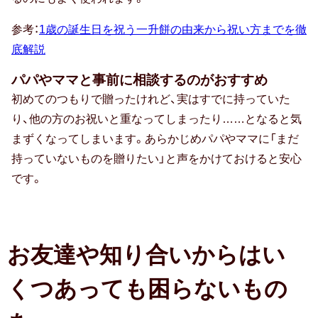
参考：
1歳の誕生日を祝う一升餅の由来から祝い方までを徹
防災の日
底解説
カード式
パパやママと事前に相談するのがおすすめ
初めてのつもりで贈ったけれど、実はすでに持っていた
七夕
り、他の方のお祝いと重なってしまったり……となると気
バレンタイン
まずくなってしまいます。あらかじめパパやママに「まだ
持っていないものを贈りたい」と声をかけておけると安心
節分
です。
ホワイトデー
ハロウィン
お友達や知り合いからはい
クリスマス
くつあっても困らないもの
おせち