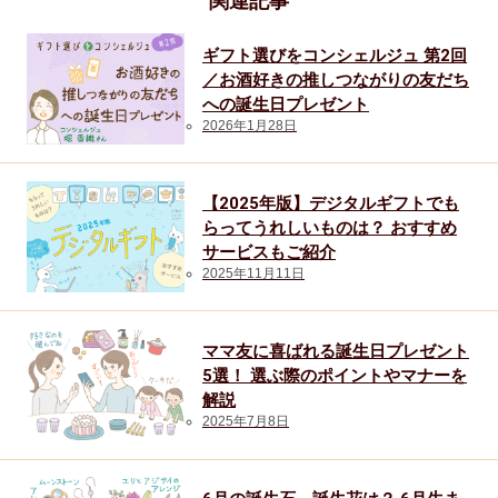
関連記事
50代男性
ギフト選びをコンシェルジュ 第2回
60代男性
／お酒好きの推しつながりの友だち
への誕生日プレゼント
70代男性
2026年1月28日
おじいちゃん・祖父
【2025年版】デジタルギフトでも
80代男性
らってうれしいものは？ おすすめ
サービスもご紹介
おばあちゃん・祖母
2025年11月11日
90代男性
ママ友に喜ばれる誕生日プレゼント
5選！ 選ぶ際のポイントやマナーを
ギフトトレンド
解説
2025年7月8日
トレンド・流行