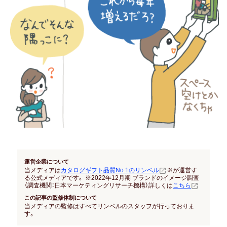
結納返し
高額ギフトの内祝い
就職内祝い
香典返し
喪中見舞い
引き出物
結婚式 引出物
運営企業について
法事 引出物
当メディアは
カタログギフト品質No.1のリンベル
※が運営す
る公式メディアです。 ※2022年12月期 ブランドのイメージ調査
（調査機関：日本マーケティングリサーチ機構）詳しくは
こちら
この記事の監修体制について
お祝い･お見舞い
当メディアの監修はすべてリンベルのスタッフが行っておりま
す。