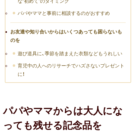
な“初めて”のタイミング
転職祝い
パパやママと事前に相談するのがおすすめ
就職祝い
お友達や知り合いからはいくつあっても困らないも
開店・移転祝い
のを
退職祝い
遊び道具に、季節を踏まえた衣類などもうれしい
昇進・栄転祝い
育児中の人へのリサーチでハズさないプレゼント
に！
叙勲祝い
永年勤続表彰
陣中見舞い
パパやママからは大人にな
長寿祝い
っても残せる記念品を
百寿