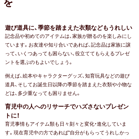
を
お中元
暑中・残暑見舞い
遊び道具に、季節を踏まえた衣類などもうれしい
寒中見舞い
記念品や初めてのアイテムは、家族が贈るのを楽しみにし
ています。お友達や知り合いであれば、記念品は家族に譲
お歳暮
って、いくつあっても困らない、役立ててもらえるプレゼ
お年賀
ントを選ぶのもよいでしょう。
母の日
例えば、絵本やキャラクターグッズ、知育玩具などの遊び
道具、そしてお誕生日以降の季節を踏まえた衣類や小物な
父の日
どは、多少重なっても困りません。
敬老の日
育児中の人へのリサーチでハズさないプレゼン
トに！
ひな祭り
育児事情もアイテム類も日々刻々と変化・進化していま
こどもの日
す。現在育児中の方であれば“自分がもらってうれしかっ