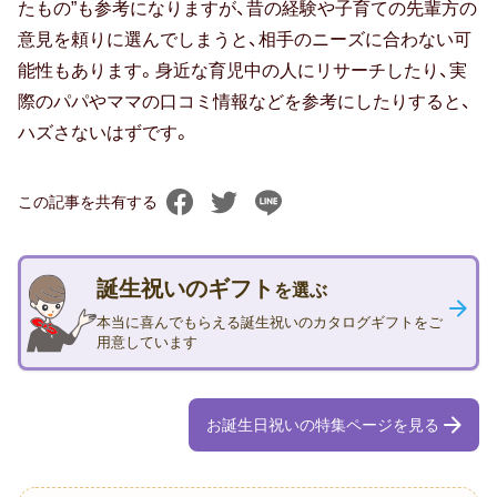
たもの”も参考になりますが、昔の経験や子育ての先輩方の
孫の日
意見を頼りに選んでしまうと、相手のニーズに合わない可
能性もあります。身近な育児中の人にリサーチしたり、実
ギフトマナー
際のパパやママの口コミ情報などを参考にしたりすると、
ハズさないはずです。
相場・予算
この記事を共有する
マナー・常識
誕生祝いのギフト
を選ぶ
メッセージ（メッセージカード・お礼
状）
本当に喜んでもらえる誕生祝いのカタログギフトをご
用意しています
のし・表書き
お誕生日祝いの特集ページを見る
包装・ラッピング