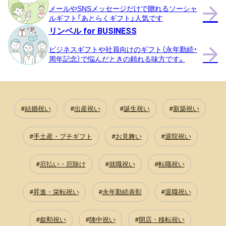
メールやSNSメッセージだけで贈れるソーシャ
ルギフト「あとらくギフト」人気です
リンベル for BUSINESS
ビジネスギフトや社員向けのギフト（永年勤続・
周年記念）で悩んだときの頼れる味方です。
結婚祝い
出産祝い
誕生祝い
新築祝い
手土産・プチギフト
お見舞い
退院祝い
厄払い・厄除け
就職祝い
転職祝い
昇進・栄転祝い
永年勤続表彰
退職祝い
叙勲祝い
陣中祝い
開店・移転祝い