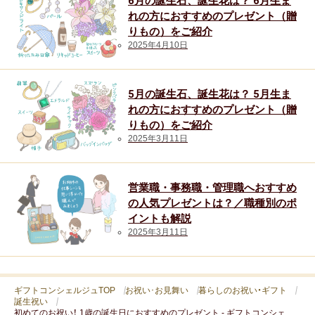
6月の誕生石、誕生花は？ 6月生ま
れの方におすすめのプレゼント（贈
人気・ランキング
りもの）をご紹介
2025年4月10日
定番ギフト
おすすめ
5月の誕生石、誕生花は？ 5月生ま
れの方におすすめのプレゼント（贈
おしゃれ
りもの）をご紹介
2025年3月11日
注目カテゴリ
営業職・事務職・管理職へおすすめ
の人気プレゼントは？／職種別のポ
結婚内祝い
出産内祝い
香典返し
イントも解説
2025年3月11日
結婚 お返し
入進学のお返し
長寿祝い
ギフトコンシェルジュTOP
お祝い･お見舞い
暮らしのお祝い・ギフト
誕生祝い
初めてのお祝い！ 1歳の誕生日におすすめのプレゼント - ギフトコンシェ