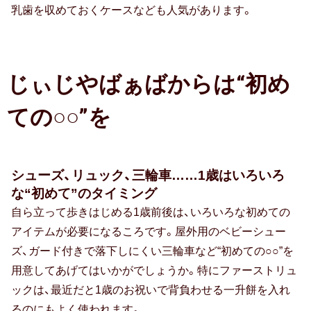
出産祝い
乳歯を収めておくケースなども人気があります。
誕生祝い
手土産・プチギフト
じぃじやばぁばからは“初め
お見舞い
ての○○”を
新築祝い
退院祝い
シューズ、リュック、三輪車……1歳はいろいろ
結婚記念日
な“初めて”のタイミング
自ら立って歩きはじめる1歳前後は、いろいろな初めての
金婚式
アイテムが必要になるころです。屋外用のベビーシュー
ズ、ガード付きで落下しにくい三輪車など“初めての○○”を
銀婚式
用意してあげてはいかがでしょうか。特にファーストリュ
ックは、最近だと1歳のお祝いで背負わせる一升餅を入れ
季節のギフト
るのにもよく使われます。