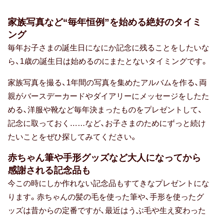
卒寿祝い
家族写真など“毎年恒例”を始める絶好のタイミ
ング
白寿祝い
毎年お子さまの誕生日になにか記念に残ることをしたいな
ら、1歳の誕生日は始めるのにまたとないタイミングです。
還暦祝い
家族写真を撮る、1年間の写真を集めたアルバムを作る、両
古希祝い
親がバースデーカードやダイアリーにメッセージをしたた
喜寿祝い
める、洋服や靴など毎年決まったものをプレゼントして、
記念に取っておく……など、お子さまのためにずっと続け
米寿祝い
たいことをぜひ探してみてください。
暮らしのお祝い・ギフト
赤ちゃん筆や手形グッズなど大人になってから
感謝される記念品も
厄払い・厄除け
今この時にしか作れない記念品もすてきなプレゼントにな
結婚祝い
ります。赤ちゃんの髪の毛を使った筆や、手形を使ったグ
ッズは昔からの定番ですが、最近はうぶ毛や生え変わった