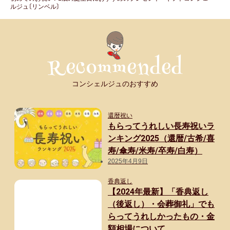
ルジュ〔リンベル〕
コンシェルジュのおすすめ
還暦祝い
もらってうれしい長寿祝いラ
ンキング2025（還暦/古希/喜
寿/傘寿/米寿/卒寿/白寿）
2025年4月9日
香典返し
【2024年最新】「香典返し
（後返し）・会葬御礼」でも
らってうれしかったもの・金
額相場について