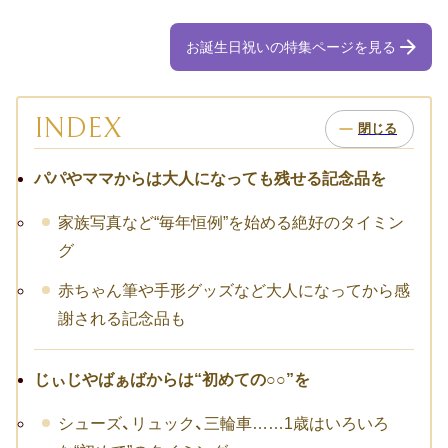
お祝い･お見舞いTOP
お誕生日祝いの特集ページを見る
子どものお祝い・ギフト
成人祝い
INDEX
卒園・卒業祝い
パパやママからは大人になっても残せる記念品を
初節句祝い
家族写真など“毎年恒例”を始める絶好のタイミン
入学祝い
グ
七五三
赤ちゃん筆や手形グッズなど大人になってから感
謝される記念品も
仕事のお祝い・ギフト
お詫び
じぃじやばぁばからは“初めての○○”を
シューズ、リュック、三輪車……1歳はいろいろ
創立・創業記念（周年記念）