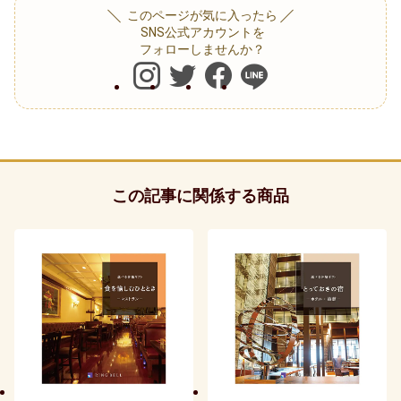
贈る相手別
このページが気に入ったら
SNS公式アカウントを
フォローしませんか？
20代女性
30代女性
友達・友人
40代女性
この記事に関係する商品
親族（ 親・親戚 )
50代女性
子供（ 赤ちゃん・孫 )
60代女性