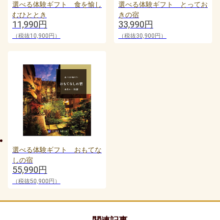
上司・先輩
選べる体験ギフト 食を愉し
選べる体験ギフト とってお
むひととき
きの宿
11,990円
33,990円
70代女性
（税抜10,900円）
（税抜30,900円）
同僚
80代女性
部下・後輩
20代男性
90代女性
選べる体験ギフト おもてな
30代男性
しの宿
55,990円
男性
（税抜50,900円）
40代男性